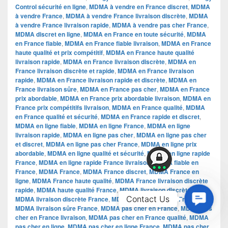
Control sécurité en ligne
,
MDMA à vendre en France discret
,
MDMA
à vendre France
,
MDMA à vendre France livraison discrète
,
MDMA
à vendre France livraison rapide
,
MDMA à vendre pas cher France
,
MDMA discret en ligne
,
MDMA en France en toute sécurité
,
MDMA
en France fiable
,
MDMA en France fiable livraison
,
MDMA en France
haute qualité et prix compétitif
,
MDMA en France haute qualité
livraison rapide
,
MDMA en France livraison discrète
,
MDMA en
France livraison discrète et rapide
,
MDMA en France livraison
rapide
,
MDMA en France livraison rapide et discrète
,
MDMA en
France livraison sûre
,
MDMA en France pas cher
,
MDMA en France
prix abordable
,
MDMA en France prix abordable livraison
,
MDMA en
France prix compétitifs livraison
,
MDMA en France qualité
,
MDMA
en France qualité et sécurité
,
MDMA en France rapide et discret
,
MDMA en ligne fiable
,
MDMA en ligne France
,
MDMA en ligne
livraison rapide
,
MDMA en ligne pas cher
,
MDMA en ligne pas cher
et discret
,
MDMA en ligne pas cher France
,
MDMA en ligne prix
abordable
,
MDMA en ligne qualité et sécurité
,
MDMA en ligne rapide
France
,
MDMA en ligne rapide France livraison
,
MDMA fiable en
France
,
MDMA France
,
MDMA France discret
,
MDMA France en
ligne
,
MDMA France haute qualité
,
MDMA France livraison discrète
rapide
,
MDMA haute qualité France
,
MDMA livraison discrète
,
Contac
Contact Us
MDMA livraison discrète France
,
MDMA livraison rapide France
,
MDMA livraison sûre France
,
MDMA pas cher en France
,
MDMA pas
Us
cher en France livraison
,
MDMA pas cher en France qualité
,
MDMA
pas cher en ligne
,
MDMA pas cher en ligne France
,
MDMA pas cher