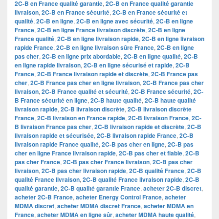
2C-B en France qualité garantie
,
2C-B en France qualité garantie
livraison
,
2C-B en France sécurité
,
2C-B en France sécurité et
qualité
,
2C-B en ligne
,
2C-B en ligne avec sécurité
,
2C-B en ligne
France
,
2C-B en ligne France livraison discrète
,
2C-B en ligne
France qualité
,
2C-B en ligne livraison rapide
,
2C-B en ligne livraison
rapide France
,
2C-B en ligne livraison sûre France
,
2C-B en ligne
pas cher
,
2C-B en ligne prix abordable
,
2C-B en ligne qualité
,
2C-B
en ligne rapide livraison
,
2C-B en ligne sécurisé et rapide
,
2C-B
France
,
2C-B France livraison rapide et discrète
,
2C-B France pas
cher
,
2C-B France pas cher en ligne livraison
,
2C-B France pas cher
livraison
,
2C-B France qualité et sécurité
,
2C-B France sécurité
,
2C-
B France sécurité en ligne
,
2C-B haute qualité
,
2C-B haute qualité
livraison rapide
,
2C-B livraison discrète
,
2C-B livraison discrète
France
,
2C-B livraison en France rapide
,
2C-B livraison France
,
2C-
B livraison France pas cher
,
2C-B livraison rapide et discrète
,
2C-B
livraison rapide et sécurisée
,
2C-B livraison rapide France
,
2C-B
livraison rapide France qualité
,
2C-B pas cher en ligne
,
2C-B pas
cher en ligne France livraison rapide
,
2C-B pas cher et fiable
,
2C-B
pas cher France
,
2C-B pas cher France livraison
,
2C-B pas cher
livraison
,
2C-B pas cher livraison rapide
,
2C-B qualité France
,
2C-B
qualité France livraison
,
2C-B qualité France livraison rapide
,
2C-B
qualité garantie
,
2C-B qualité garantie France
,
acheter 2C-B discret
,
acheter 2C-B France
,
acheter Energy Control France
,
acheter
MDMA discret
,
acheter MDMA discret France
,
acheter MDMA en
France
,
acheter MDMA en ligne sûr
,
acheter MDMA haute qualité
,