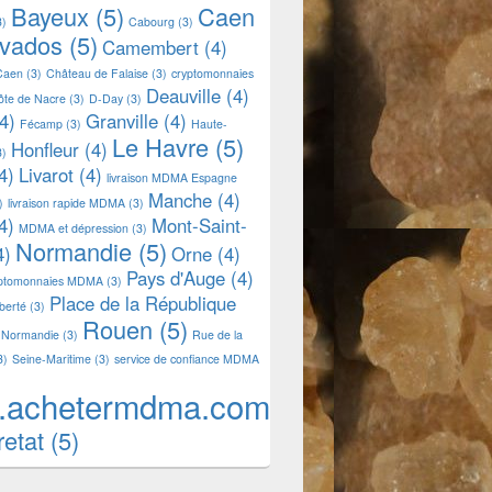
Bayeux
(5)
Caen
3)
Cabourg
(3)
lvados
(5)
Camembert
(4)
Caen
(3)
Château de Falaise
(3)
cryptomonnaies
Deauville
(4)
ôte de Nacre
(3)
D-Day
(3)
4)
Granville
(4)
Fécamp
(3)
Haute-
Le Havre
(5)
Honfleur
(4)
3)
4)
Livarot
(4)
livraison MDMA Espagne
Manche
(4)
)
livraison rapide MDMA
(3)
4)
Mont-Saint-
MDMA et dépression
(3)
Normandie
(5)
4)
Orne
(4)
Pays d'Auge
(4)
yptomonnaies MDMA
(3)
Place de la République
iberté
(3)
Rouen
(5)
 Normandie
(3)
Rue de la
3)
Seine-Maritime
(3)
service de confiance MDMA
.achetermdma.com
retat
(5)