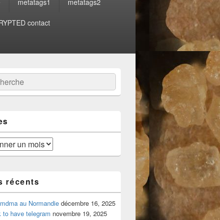
e
metatags1
metatags2
YPTED contact
:
ercher
es
s récents
 mdma au Normandie
décembre 16, 2025
 to have telegram
novembre 19, 2025