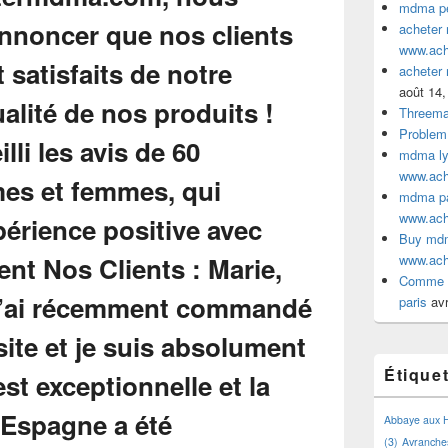
mdma pe
acheter
www.ac
acheter
août 14,
Threem
Problem
mdma lyo
www.ac
mdma par
www.ac
Buy mdm
www.ac
Comme a
paris
avr
Étique
Abbaye aux
(3)
Avranche