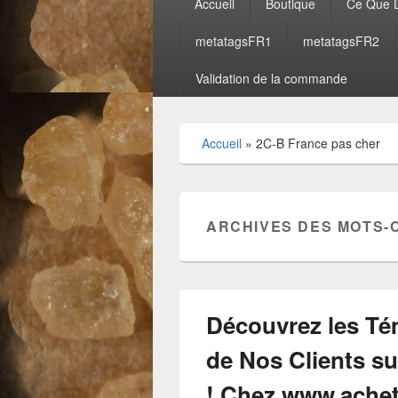
Accueil
Boutique
Ce Que D
principal
metatagsFR1
metatagsFR2
Validation de la commande
Accueil
»
2C-B France pas cher
ARCHIVES DES MOTS-
Découvrez les Témoignages Enthousiastes de Nos Clients sur www.achetermdma.com ! Chez www.achetermdma.com, nous sommes ravis d’annoncer que nos clients sont extrêmement satisfaits de notre service et de la qualité de nos produits ! Nous avons recueilli les avis de 60 personnes, hommes et femmes, qui partagent leur expérience positive avec nous. Ce Que Disent Nos Clients : Marie, 28 ans, Paris : « J’ai récemment commandé du MDMA sur ce site et je suis absolument ravie ! La qualité est exceptionnelle et la livraison depuis l’Espagne a été incroyablement rapide. Je recommande vivement ! » Jean, 34 ans, Lyon : « Acheter sur www.achetermdma.com a été une expérience fantastique. Les produits de design sont de très haute qualité, et le service client est top. La livraison en Allemagne a été rapide et discrète. » Sophie, 22 ans, Marseille : « Je suis tellement heureuse d’avoir trouvé ce site. Les MDMA et autres produits de design sont parfaitement conformes à la description. Livraison parfaite depuis l’Espagne. » Pierre, 40 ans, Toulouse : « Le service est impeccable ! Les produits sont excellents et le délai de livraison, que ce soit depuis l’Espagne ou l’Allemagne, est toujours respecté. Très satisfait ! » Julie, 30 ans, Nice : « Je commande régulièrement sur www.achetermdma.com et chaque fois, la qualité est au rendez-vous. Les envois sont rapides et bien emballés. Je suis très contente de ce service ! » Marc, 29 ans, Bordeaux : « Ce site est génial ! Les produits sont de première qualité et la livraison depuis l’Allemagne est toujours ponctuelle. Je ne pourrais pas demander mieux. » Claire, 25 ans, Lille : « Super expérience d’achat ! Le MDMA est pur et efficace, et la livraison depuis l’Espagne est toujours rapide. Je recommande fortement ! » Louis, 38 ans, Nantes : « J’adore ce site ! Les produits de design sont vraiment top et le service est impeccable. Les envois depuis l’Espagne sont toujours rapides et discrets. » Anaïs, 27 ans, Strasbourg : « Acheter du MDMA ici a été un jeu d’enfant. La qualité est au rendez-vous et la livraison, que ce soit depuis l’Espagne ou l’Allemagne, est toujours rapide. Très satisfait ! » David, 35 ans, Montpellier : « Le meilleur site pour acheter du MDMA et des produits de design ! Les envois sont toujours ponctuels et le service client est très réactif. Je recommande vivement ! » Laura, 33 ans, Rennes : « Le service est exceptionnel ! Les produits sont de qualité et les livraisons depuis l’Espagne sont toujours rapides et discrètes. Je suis vraiment contente de mes achats. » Paul, 26 ans, Grenoble : « Excellente expérience d’achat ! Le MDMA est de très bonne qualité et la livraison est toujours rapide. Merci à l’équipe de www.achetermdma.com ! » Emma, 31 ans, Aix-en-Provence : « Très contente de mon expérience d’achat sur ce site. La qualité des produits est top et la livraison, que ce soit depuis l’Espagne ou l’Allemagne, est toujours rapide. » Nicolas, 42 ans, Avignon : « Je suis impressionné par la rapidité et la discrétion des livraisons. Les produits de design sont excellents et le service est irréprochable. » Julie, 29 ans, Clermont-Ferrand : « Une très bonne expérience d’achat ! Les produits sont conformes à la description et la livraison est toujours rapide et discrète. Je recommande ce site sans hésitation. » Thomas, 37 ans, La Rochelle : « Ce site est top ! La qualité du MDMA est excellente et les envois depuis l’Espagne sont toujours rapides. Je suis très satisfait de mon achat. » Lucie, 24 ans, Rouen : « J’ai été agréablement surprise par la qualité des produits et la rapidité de la livraison. Le service est vraiment excellent ! » Antoine, 33 ans, Orléans : « J’achète régulièrement sur www.achetermdma.com et je suis toujours satisfait. Les produits sont de qualité et les envois sont rapides et fiables. » Chloé, 28 ans, Annecy : « Une expérience d’achat parfaite ! Les produits sont de haute qualité et la livraison est toujours rapide, que ce soit depuis l’Espagne ou l’Allemagne. » Julien, 30 ans, Le Havre : « Je recommande vivement ce site ! Les produits de