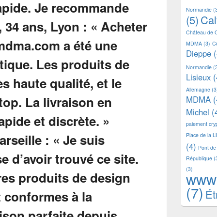
Normandie
(
(5)
Ca
Château de 
MDMA
(3)
C
Dieppe
(
Normandie
(
Lisieux
(
Allemagne
(3
MDMA
(
Michel
(
paiement cr
Place de la L
(4)
Pont de
République
(
(3)
www
(7)
Ét