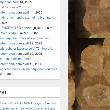
rpignan
août 14, 2025
 mdma france 24 h
hetermdma.com
août 14, 2025
 mdma normandie xtc mdma lyon paris
 2025
a ENCRYPTED contact
juillet 6, 2025
 avec +34666
avril 19, 2025
n perpignan marseille orly nantes
hetermdma.com
avril 12, 2025
is acheter laposte suivi 72h top prix
hetermdma.com
avril 12, 2025
a rocks online france
hetermdma.com
avril 12, 2025
cheter mdma online perpignan toulouse
il 5, 2025
ttes
 Hommes
(3)
acheter MDMA en ligne
(3)
Alençon
s
(3)
Barfleur
(3)
Barneville-Carteret
(3)
Basse-