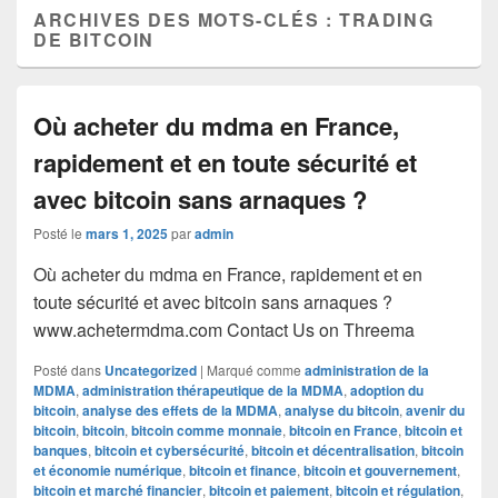
ARCHIVES DES MOTS-CLÉS :
TRADING
DE BITCOIN
Où acheter du mdma en France,
rapidement et en toute sécurité et
avec bitcoin sans arnaques ?
Posté le
mars 1, 2025
par
admin
Où acheter du mdma en France, rapidement et en
toute sécurité et avec bitcoin sans arnaques ?
www.achetermdma.com Contact Us on Threema
Posté dans
Uncategorized
|
Marqué comme
administration de la
MDMA
,
administration thérapeutique de la MDMA
,
adoption du
bitcoin
,
analyse des effets de la MDMA
,
analyse du bitcoin
,
avenir du
bitcoin
,
bitcoin
,
bitcoin comme monnaie
,
bitcoin en France
,
bitcoin et
banques
,
bitcoin et cybersécurité
,
bitcoin et décentralisation
,
bitcoin
et économie numérique
,
bitcoin et finance
,
bitcoin et gouvernement
,
bitcoin et marché financier
,
bitcoin et paiement
,
bitcoin et régulation
,