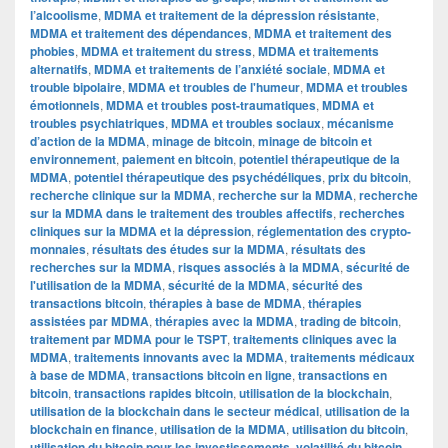
l’alcoolisme
,
MDMA et traitement de la dépression résistante
,
MDMA et traitement des dépendances
,
MDMA et traitement des
phobies
,
MDMA et traitement du stress
,
MDMA et traitements
alternatifs
,
MDMA et traitements de l’anxiété sociale
,
MDMA et
trouble bipolaire
,
MDMA et troubles de l'humeur
,
MDMA et troubles
émotionnels
,
MDMA et troubles post-traumatiques
,
MDMA et
troubles psychiatriques
,
MDMA et troubles sociaux
,
mécanisme
d’action de la MDMA
,
minage de bitcoin
,
minage de bitcoin et
environnement
,
paiement en bitcoin
,
potentiel thérapeutique de la
MDMA
,
potentiel thérapeutique des psychédéliques
,
prix du bitcoin
,
recherche clinique sur la MDMA
,
recherche sur la MDMA
,
recherche
sur la MDMA dans le traitement des troubles affectifs
,
recherches
cliniques sur la MDMA et la dépression
,
réglementation des crypto-
monnaies
,
résultats des études sur la MDMA
,
résultats des
recherches sur la MDMA
,
risques associés à la MDMA
,
sécurité de
l'utilisation de la MDMA
,
sécurité de la MDMA
,
sécurité des
transactions bitcoin
,
thérapies à base de MDMA
,
thérapies
assistées par MDMA
,
thérapies avec la MDMA
,
trading de bitcoin
,
traitement par MDMA pour le TSPT
,
traitements cliniques avec la
MDMA
,
traitements innovants avec la MDMA
,
traitements médicaux
à base de MDMA
,
transactions bitcoin en ligne
,
transactions en
bitcoin
,
transactions rapides bitcoin
,
utilisation de la blockchain
,
utilisation de la blockchain dans le secteur médical
,
utilisation de la
blockchain en finance
,
utilisation de la MDMA
,
utilisation du bitcoin
,
utilisation du bitcoin pour les investissements
,
volatilité du bitcoin
,