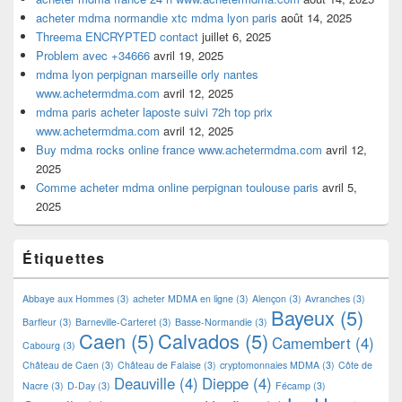
acheter mdma normandie xtc mdma lyon paris
août 14, 2025
Threema ENCRYPTED contact
juillet 6, 2025
Problem avec +34666
avril 19, 2025
mdma lyon perpignan marseille orly nantes
www.achetermdma.com
avril 12, 2025
mdma paris acheter laposte suivi 72h top prix
www.achetermdma.com
avril 12, 2025
Buy mdma rocks online france www.achetermdma.com
avril 12,
2025
Comme acheter mdma online perpignan toulouse paris
avril 5,
2025
Étiquettes
Abbaye aux Hommes
(3)
acheter MDMA en ligne
(3)
Alençon
(3)
Avranches
(3)
Bayeux
(5)
Barfleur
(3)
Barneville-Carteret
(3)
Basse-Normandie
(3)
Caen
(5)
Calvados
(5)
Camembert
(4)
Cabourg
(3)
Château de Caen
(3)
Château de Falaise
(3)
cryptomonnaies MDMA
(3)
Côte de
Deauville
(4)
Dieppe
(4)
Nacre
(3)
D-Day
(3)
Fécamp
(3)