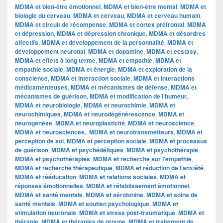
MDMA et bien-être émotionnel
,
MDMA et bien-être mental
,
MDMA et
biologie du cerveau
,
MDMA et cerveau
,
MDMA et cerveau humain
,
MDMA et circuit de récompense
,
MDMA et cortex préfrontal
,
MDMA
et dépression
,
MDMA et dépression chronique
,
MDMA et désordres
affectifs
,
MDMA et développement de la personnalité
,
MDMA et
développement neuronal
,
MDMA et dopamine
,
MDMA et ecstasy
,
MDMA et effets à long terme
,
MDMA et empathie
,
MDMA et
empathie sociale
,
MDMA et énergie
,
MDMA et exploration de la
conscience
,
MDMA et interaction sociale
,
MDMA et interactions
médicamenteuses
,
MDMA et mécanismes de défense
,
MDMA et
mécanismes de guérison
,
MDMA et modification de l’humeur
,
MDMA et neurobiologie
,
MDMA et neurochimie
,
MDMA et
neurochimiques
,
MDMA et neurodégénérescence
,
MDMA et
neurogenèse
,
MDMA et neuroplasticité
,
MDMA et neuroscience
,
MDMA et neurosciences.
,
MDMA et neurotransmetteurs
,
MDMA et
perception de soi
,
MDMA et perception sociale
,
MDMA et processus
de guérison
,
MDMA et psychédéliques
,
MDMA et psychothérapie
,
MDMA et psychothérapies
,
MDMA et recherche sur l'empathie
,
MDMA et recherche thérapeutique
,
MDMA et réduction de l’anxiété
,
MDMA et rééducation
,
MDMA et relations sociales
,
MDMA et
réponses émotionnelles
,
MDMA et rétablissement émotionnel
,
MDMA et santé mentale
,
MDMA et sérotonine
,
MDMA et soins de
santé mentale
,
MDMA et soutien psychologique
,
MDMA et
stimulation neuronale
,
MDMA et stress post-traumatique
,
MDMA et
thérapie
,
MDMA et thérapies de groupe
,
MDMA et traitement de