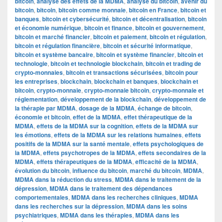
bitcoin
,
analyse des effets de la MDMA
,
analyse du bitcoin
,
avenir du
bitcoin
,
bitcoin
,
bitcoin comme monnaie
,
bitcoin en France
,
bitcoin et
banques
,
bitcoin et cybersécurité
,
bitcoin et décentralisation
,
bitcoin
et économie numérique
,
bitcoin et finance
,
bitcoin et gouvernement
,
bitcoin et marché financier
,
bitcoin et paiement
,
bitcoin et régulation
,
bitcoin et régulation financière
,
bitcoin et sécurité informatique
,
bitcoin et système bancaire
,
bitcoin et système financier
,
bitcoin et
technologie
,
bitcoin et technologie blockchain
,
bitcoin et trading de
crypto-monnaies
,
bitcoin et transactions sécurisées
,
bitcoin pour
les entreprises
,
blockchain
,
blockchain et banques
,
blockchain et
bitcoin
,
crypto-monnaie
,
crypto-monnaie bitcoin
,
crypto-monnaie et
réglementation
,
développement de la blockchain
,
développement de
la thérapie par MDMA
,
dosage de la MDMA
,
échange de bitcoin
,
économie et bitcoin
,
effet de la MDMA
,
effet thérapeutique de la
MDMA
,
effets de la MDMA sur la cognition
,
effets de la MDMA sur
les émotions
,
effets de la MDMA sur les relations humaines
,
effets
positifs de la MDMA sur la santé mentale
,
effets psychologiques de
la MDMA
,
effets psychotropes de la MDMA
,
effets secondaires de la
MDMA
,
effets thérapeutiques de la MDMA
,
efficacité de la MDMA
,
évolution du bitcoin
,
influence du bitcoin
,
marché du bitcoin
,
MDMA
,
MDMA dans la réduction du stress
,
MDMA dans le traitement de la
dépression
,
MDMA dans le traitement des dépendances
comportementales
,
MDMA dans les recherches cliniques
,
MDMA
dans les recherches sur la dépression
,
MDMA dans les soins
psychiatriques
,
MDMA dans les thérapies
,
MDMA dans les