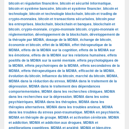
bitcoin et régulation financière
,
bitcoin et sécurité informatique
,
bitcoin et système bancaire
,
bitcoin et système financier
,
bitcoin et
technologie
,
bitcoin et technologie blockchain
,
bitcoin et trading de
crypto-monnaies
,
bitcoin et transactions sécurisées
,
bitcoin pour
les entreprises
,
blockchain
,
blockchain et banques
,
blockchain et
bitcoin
,
crypto-monnaie
,
crypto-monnaie bitcoin
,
crypto-monnaie et
réglementation
,
développement de la blockchain
,
développement de
la thérapie par MDMA
,
dosage de la MDMA
,
échange de bitcoin
,
économie et bitcoin
,
effet de la MDMA
,
effet thérapeutique de la
MDMA
,
effets de la MDMA sur la cognition
,
effets de la MDMA sur
les émotions
,
effets de la MDMA sur les relations humaines
,
effets
positifs de la MDMA sur la santé mentale
,
effets psychologiques de
la MDMA
,
effets psychotropes de la MDMA
,
effets secondaires de la
MDMA
,
effets thérapeutiques de la MDMA
,
efficacité de la MDMA
,
évolution du bitcoin
,
influence du bitcoin
,
marché du bitcoin
,
MDMA
,
MDMA dans la réduction du stress
,
MDMA dans le traitement de la
dépression
,
MDMA dans le traitement des dépendances
comportementales
,
MDMA dans les recherches cliniques
,
MDMA
dans les recherches sur la dépression
,
MDMA dans les soins
psychiatriques
,
MDMA dans les thérapies
,
MDMA dans les
thérapies alternatives
,
MDMA dans les troubles anxieux
,
MDMA
dans les troubles du stress post-traumatique
,
MDMA en psychiatrie
,
MDMA en thérapie de groupe
,
MDMA et activation cérébrale
,
MDMA
et addiction
,
MDMA et addiction aux drogues
,
MDMA et
améliorations cognitives
,
MDMA et anxiété
,
MDMA et bien-être
,