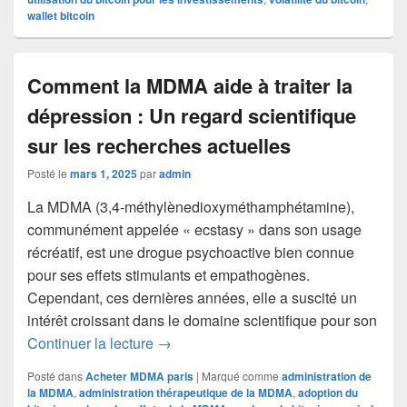
wallet bitcoin
Comment la MDMA aide à traiter la
dépression : Un regard scientifique
sur les recherches actuelles
Posté le
mars 1, 2025
par
admin
La MDMA (3,4-méthylènedioxyméthamphétamine),
communément appelée « ecstasy » dans son usage
récréatif, est une drogue psychoactive bien connue
pour ses effets stimulants et empathogènes.
Cependant, ces dernières années, elle a suscité un
intérêt croissant dans le domaine scientifique pour son
Comment la MDMA aide à traiter la dépr
Continuer la lecture
→
Posté dans
Acheter MDMA paris
|
Marqué comme
administration de
la MDMA
,
administration thérapeutique de la MDMA
,
adoption du