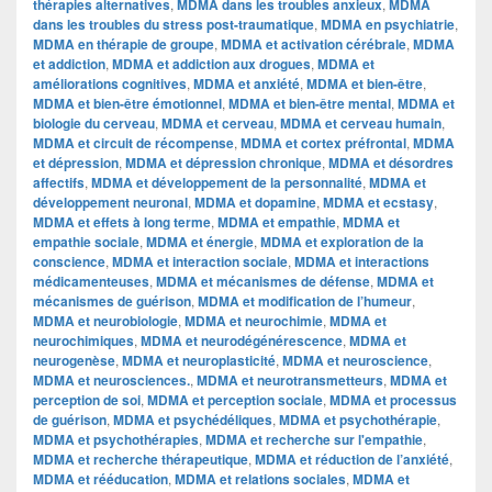
thérapies alternatives
,
MDMA dans les troubles anxieux
,
MDMA
dans les troubles du stress post-traumatique
,
MDMA en psychiatrie
,
MDMA en thérapie de groupe
,
MDMA et activation cérébrale
,
MDMA
et addiction
,
MDMA et addiction aux drogues
,
MDMA et
améliorations cognitives
,
MDMA et anxiété
,
MDMA et bien-être
,
MDMA et bien-être émotionnel
,
MDMA et bien-être mental
,
MDMA et
biologie du cerveau
,
MDMA et cerveau
,
MDMA et cerveau humain
,
MDMA et circuit de récompense
,
MDMA et cortex préfrontal
,
MDMA
et dépression
,
MDMA et dépression chronique
,
MDMA et désordres
affectifs
,
MDMA et développement de la personnalité
,
MDMA et
développement neuronal
,
MDMA et dopamine
,
MDMA et ecstasy
,
MDMA et effets à long terme
,
MDMA et empathie
,
MDMA et
empathie sociale
,
MDMA et énergie
,
MDMA et exploration de la
conscience
,
MDMA et interaction sociale
,
MDMA et interactions
médicamenteuses
,
MDMA et mécanismes de défense
,
MDMA et
mécanismes de guérison
,
MDMA et modification de l’humeur
,
MDMA et neurobiologie
,
MDMA et neurochimie
,
MDMA et
neurochimiques
,
MDMA et neurodégénérescence
,
MDMA et
neurogenèse
,
MDMA et neuroplasticité
,
MDMA et neuroscience
,
MDMA et neurosciences.
,
MDMA et neurotransmetteurs
,
MDMA et
perception de soi
,
MDMA et perception sociale
,
MDMA et processus
de guérison
,
MDMA et psychédéliques
,
MDMA et psychothérapie
,
MDMA et psychothérapies
,
MDMA et recherche sur l'empathie
,
MDMA et recherche thérapeutique
,
MDMA et réduction de l’anxiété
,
MDMA et rééducation
,
MDMA et relations sociales
,
MDMA et