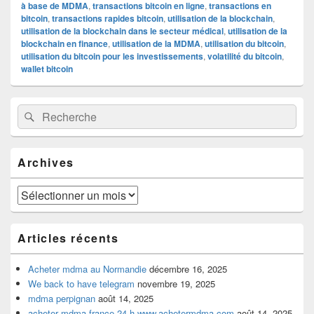
à base de MDMA
,
transactions bitcoin en ligne
,
transactions en
bitcoin
,
transactions rapides bitcoin
,
utilisation de la blockchain
,
utilisation de la blockchain dans le secteur médical
,
utilisation de la
blockchain en finance
,
utilisation de la MDMA
,
utilisation du bitcoin
,
utilisation du bitcoin pour les investissements
,
volatilité du bitcoin
,
wallet bitcoin
Zone
Recherche :
Rechercher
principale
de
widget
pour
Archives
la
barre
latérale
Archives
Articles récents
Acheter mdma au Normandie
décembre 16, 2025
We back to have telegram
novembre 19, 2025
mdma perpignan
août 14, 2025
acheter mdma france 24 h www.achetermdma.com
août 14, 2025