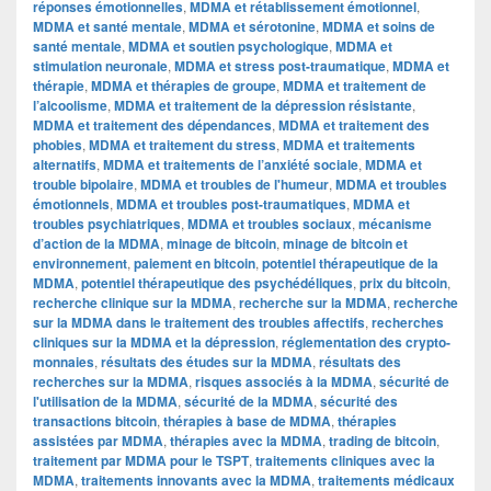
réponses émotionnelles
,
MDMA et rétablissement émotionnel
,
MDMA et santé mentale
,
MDMA et sérotonine
,
MDMA et soins de
santé mentale
,
MDMA et soutien psychologique
,
MDMA et
stimulation neuronale
,
MDMA et stress post-traumatique
,
MDMA et
thérapie
,
MDMA et thérapies de groupe
,
MDMA et traitement de
l’alcoolisme
,
MDMA et traitement de la dépression résistante
,
MDMA et traitement des dépendances
,
MDMA et traitement des
phobies
,
MDMA et traitement du stress
,
MDMA et traitements
alternatifs
,
MDMA et traitements de l’anxiété sociale
,
MDMA et
trouble bipolaire
,
MDMA et troubles de l'humeur
,
MDMA et troubles
émotionnels
,
MDMA et troubles post-traumatiques
,
MDMA et
troubles psychiatriques
,
MDMA et troubles sociaux
,
mécanisme
d’action de la MDMA
,
minage de bitcoin
,
minage de bitcoin et
environnement
,
paiement en bitcoin
,
potentiel thérapeutique de la
MDMA
,
potentiel thérapeutique des psychédéliques
,
prix du bitcoin
,
recherche clinique sur la MDMA
,
recherche sur la MDMA
,
recherche
sur la MDMA dans le traitement des troubles affectifs
,
recherches
cliniques sur la MDMA et la dépression
,
réglementation des crypto-
monnaies
,
résultats des études sur la MDMA
,
résultats des
recherches sur la MDMA
,
risques associés à la MDMA
,
sécurité de
l'utilisation de la MDMA
,
sécurité de la MDMA
,
sécurité des
transactions bitcoin
,
thérapies à base de MDMA
,
thérapies
assistées par MDMA
,
thérapies avec la MDMA
,
trading de bitcoin
,
traitement par MDMA pour le TSPT
,
traitements cliniques avec la
MDMA
,
traitements innovants avec la MDMA
,
traitements médicaux