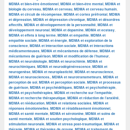
MDMA et bien-être émotionnel
,
MDMA et bien-être mental
,
MDMA et
biologie du cerveau
,
MDMA et cerveau
,
MDMA et cerveau humain
,
MDMA et circuit de récompense
,
MDMA et cortex préfrontal
,
MDMA
et dépression
,
MDMA et dépression chronique
,
MDMA et désordres
affectifs
,
MDMA et développement de la personnalité
,
MDMA et
développement neuronal
,
MDMA et dopamine
,
MDMA et ecstasy
,
MDMA et effets à long terme
,
MDMA et empathie
,
MDMA et
empathie sociale
,
MDMA et énergie
,
MDMA et exploration de la
conscience
,
MDMA et interaction sociale
,
MDMA et interactions
médicamenteuses
,
MDMA et mécanismes de défense
,
MDMA et
mécanismes de guérison
,
MDMA et modification de l’humeur
,
MDMA et neurobiologie
,
MDMA et neurochimie
,
MDMA et
neurochimiques
,
MDMA et neurodégénérescence
,
MDMA et
neurogenèse
,
MDMA et neuroplasticité
,
MDMA et neuroscience
,
MDMA et neurosciences.
,
MDMA et neurotransmetteurs
,
MDMA et
perception de soi
,
MDMA et perception sociale
,
MDMA et processus
de guérison
,
MDMA et psychédéliques
,
MDMA et psychothérapie
,
MDMA et psychothérapies
,
MDMA et recherche sur l'empathie
,
MDMA et recherche thérapeutique
,
MDMA et réduction de l’anxiété
,
MDMA et rééducation
,
MDMA et relations sociales
,
MDMA et
réponses émotionnelles
,
MDMA et rétablissement émotionnel
,
MDMA et santé mentale
,
MDMA et sérotonine
,
MDMA et soins de
santé mentale
,
MDMA et soutien psychologique
,
MDMA et
stimulation neuronale
,
MDMA et stress post-traumatique
,
MDMA et
thérapie
,
MDMA et thérapies de groupe
,
MDMA et traitement de