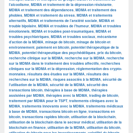
l’alcoolisme
,
MDMA et traitement de la dépression résistante
,
MDMA et traitement des dépendances
,
MDMA et traitement des
phobies
,
MDMA et traitement du stress
,
MDMA et traitements
alternatifs
,
MDMA et traitements de l’anxiété sociale
,
MDMA et
trouble bipolaire
,
MDMA et troubles de l'humeur
,
MDMA et troubles
émotionnels
,
MDMA et troubles post-traumatiques
,
MDMA et
troubles psychiatriques
,
MDMA et troubles sociaux
,
mécanisme
d’action de la MDMA
,
minage de bitcoin
,
minage de bitcoin et
environnement
,
paiement en bitcoin
,
potentiel thérapeutique de la
MDMA
,
potentiel thérapeutique des psychédéliques
,
prix du bitcoin
,
recherche clinique sur la MDMA
,
recherche sur la MDMA
,
recherche
sur la MDMA dans le traitement des troubles affectifs
,
recherches
cliniques sur la MDMA et la dépression
,
réglementation des crypto-
monnaies
,
résultats des études sur la MDMA
,
résultats des
recherches sur la MDMA
,
risques associés à la MDMA
,
sécurité de
l'utilisation de la MDMA
,
sécurité de la MDMA
,
sécurité des
transactions bitcoin
,
thérapies à base de MDMA
,
thérapies
assistées par MDMA
,
thérapies avec la MDMA
,
trading de bitcoin
,
traitement par MDMA pour le TSPT
,
traitements cliniques avec la
MDMA
,
traitements innovants avec la MDMA
,
traitements médicaux
à base de MDMA
,
transactions bitcoin en ligne
,
transactions en
bitcoin
,
transactions rapides bitcoin
,
utilisation de la blockchain
,
utilisation de la blockchain dans le secteur médical
,
utilisation de la
blockchain en finance
,
utilisation de la MDMA
,
utilisation du bitcoin
,
utilisation du bitcoin pour les investissements
,
volatilité du bitcoin
,