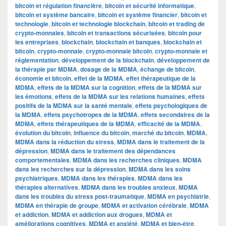
bitcoin et régulation financière
,
bitcoin et sécurité informatique
,
bitcoin et système bancaire
,
bitcoin et système financier
,
bitcoin et
technologie
,
bitcoin et technologie blockchain
,
bitcoin et trading de
crypto-monnaies
,
bitcoin et transactions sécurisées
,
bitcoin pour
les entreprises
,
blockchain
,
blockchain et banques
,
blockchain et
bitcoin
,
crypto-monnaie
,
crypto-monnaie bitcoin
,
crypto-monnaie et
réglementation
,
développement de la blockchain
,
développement de
la thérapie par MDMA
,
dosage de la MDMA
,
échange de bitcoin
,
économie et bitcoin
,
effet de la MDMA
,
effet thérapeutique de la
MDMA
,
effets de la MDMA sur la cognition
,
effets de la MDMA sur
les émotions
,
effets de la MDMA sur les relations humaines
,
effets
positifs de la MDMA sur la santé mentale
,
effets psychologiques de
la MDMA
,
effets psychotropes de la MDMA
,
effets secondaires de la
MDMA
,
effets thérapeutiques de la MDMA
,
efficacité de la MDMA
,
évolution du bitcoin
,
influence du bitcoin
,
marché du bitcoin
,
MDMA
,
MDMA dans la réduction du stress
,
MDMA dans le traitement de la
dépression
,
MDMA dans le traitement des dépendances
comportementales
,
MDMA dans les recherches cliniques
,
MDMA
dans les recherches sur la dépression
,
MDMA dans les soins
psychiatriques
,
MDMA dans les thérapies
,
MDMA dans les
thérapies alternatives
,
MDMA dans les troubles anxieux
,
MDMA
dans les troubles du stress post-traumatique
,
MDMA en psychiatrie
,
MDMA en thérapie de groupe
,
MDMA et activation cérébrale
,
MDMA
et addiction
,
MDMA et addiction aux drogues
,
MDMA et
améliorations cognitives
,
MDMA et anxiété
,
MDMA et bien-être
,