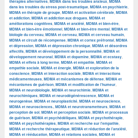
thérapies alternatives
,
MDMA dans les troubles anxieux
,
MDMA
dans les troubles du stress post-traumatique
,
MDMA en psychiatrie
,
MDMA en thérapie de groupe
,
MDMA et activation cérébrale
,
MDMA
et addiction
,
MDMA et addiction aux drogues
,
MDMA et
améliorations cognitives
,
MDMA et anxiété
,
MDMA et bien-être
,
MDMA et bien-être émotionnel
,
MDMA et bien-être mental
,
MDMA et
biologie du cerveau
,
MDMA et cerveau
,
MDMA et cerveau humain
,
MDMA et circuit de récompense
,
MDMA et cortex préfrontal
,
MDMA
et dépression
,
MDMA et dépression chronique
,
MDMA et désordres
affectifs
,
MDMA et développement de la personnalité
,
MDMA et
développement neuronal
,
MDMA et dopamine
,
MDMA et ecstasy
,
MDMA et effets à long terme
,
MDMA et empathie
,
MDMA et
empathie sociale
,
MDMA et énergie
,
MDMA et exploration de la
conscience
,
MDMA et interaction sociale
,
MDMA et interactions
médicamenteuses
,
MDMA et mécanismes de défense
,
MDMA et
mécanismes de guérison
,
MDMA et modification de l’humeur
,
MDMA et neurobiologie
,
MDMA et neurochimie
,
MDMA et
neurochimiques
,
MDMA et neurodégénérescence
,
MDMA et
neurogenèse
,
MDMA et neuroplasticité
,
MDMA et neuroscience
,
MDMA et neurosciences.
,
MDMA et neurotransmetteurs
,
MDMA et
perception de soi
,
MDMA et perception sociale
,
MDMA et processus
de guérison
,
MDMA et psychédéliques
,
MDMA et psychothérapie
,
MDMA et psychothérapies
,
MDMA et recherche sur l'empathie
,
MDMA et recherche thérapeutique
,
MDMA et réduction de l’anxiété
,
MDMA et rééducation
,
MDMA et relations sociales
,
MDMA et