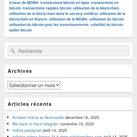
à base de MDMA
,
transactions bitcoin en ligne
,
transactions en
bitcoin
,
transactions rapides bitcoin
,
utilisation de la blockchain
,
utilisation de la blockchain dans le secteur médical
,
utilisation de la
blockchain en finance
,
utilisation de la MDMA
,
utilisation du bitcoin
,
utilisation du bitcoin pour les investissements
,
volatilité du bitcoin
,
wallet bitcoin
Zone
Recherche :
Rechercher
principale
de
widget
pour
Archives
la
barre
latérale
Archives
Articles récents
Acheter mdma au Normandie
décembre 16, 2025
We back to have telegram
novembre 19, 2025
mdma perpignan
août 14, 2025
acheter mdma france 24 h www.achetermdma.com
août 14, 2025