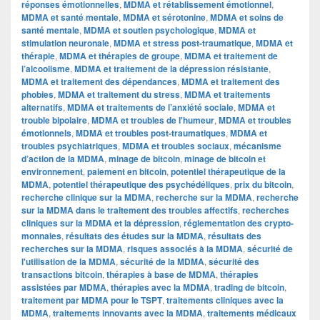
réponses émotionnelles
,
MDMA et rétablissement émotionnel
,
MDMA et santé mentale
,
MDMA et sérotonine
,
MDMA et soins de
santé mentale
,
MDMA et soutien psychologique
,
MDMA et
stimulation neuronale
,
MDMA et stress post-traumatique
,
MDMA et
thérapie
,
MDMA et thérapies de groupe
,
MDMA et traitement de
l’alcoolisme
,
MDMA et traitement de la dépression résistante
,
MDMA et traitement des dépendances
,
MDMA et traitement des
phobies
,
MDMA et traitement du stress
,
MDMA et traitements
alternatifs
,
MDMA et traitements de l’anxiété sociale
,
MDMA et
trouble bipolaire
,
MDMA et troubles de l'humeur
,
MDMA et troubles
émotionnels
,
MDMA et troubles post-traumatiques
,
MDMA et
troubles psychiatriques
,
MDMA et troubles sociaux
,
mécanisme
d’action de la MDMA
,
minage de bitcoin
,
minage de bitcoin et
environnement
,
paiement en bitcoin
,
potentiel thérapeutique de la
MDMA
,
potentiel thérapeutique des psychédéliques
,
prix du bitcoin
,
recherche clinique sur la MDMA
,
recherche sur la MDMA
,
recherche
sur la MDMA dans le traitement des troubles affectifs
,
recherches
cliniques sur la MDMA et la dépression
,
réglementation des crypto-
monnaies
,
résultats des études sur la MDMA
,
résultats des
recherches sur la MDMA
,
risques associés à la MDMA
,
sécurité de
l'utilisation de la MDMA
,
sécurité de la MDMA
,
sécurité des
transactions bitcoin
,
thérapies à base de MDMA
,
thérapies
assistées par MDMA
,
thérapies avec la MDMA
,
trading de bitcoin
,
traitement par MDMA pour le TSPT
,
traitements cliniques avec la
MDMA
,
traitements innovants avec la MDMA
,
traitements médicaux