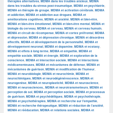
thérapies alternatives
,
MDMA dans les troubles anxieux
,
MDMA
dans les troubles du stress post-traumatique
,
MDMA en psychiatrie
,
MDMA en thérapie de groupe
,
MDMA et activation cérébrale
,
MDMA
et addiction
,
MDMA et addiction aux drogues
,
MDMA et
améliorations cognitives
,
MDMA et anxiété
,
MDMA et bien-être
,
MDMA et bien-être émotionnel
,
MDMA et bien-être mental
,
MDMA et
biologie du cerveau
,
MDMA et cerveau
,
MDMA et cerveau humain
,
MDMA et circuit de récompense
,
MDMA et cortex préfrontal
,
MDMA
et dépression
,
MDMA et dépression chronique
,
MDMA et désordres
affectifs
,
MDMA et développement de la personnalité
,
MDMA et
développement neuronal
,
MDMA et dopamine
,
MDMA et ecstasy
,
MDMA et effets à long terme
,
MDMA et empathie
,
MDMA et
empathie sociale
,
MDMA et énergie
,
MDMA et exploration de la
conscience
,
MDMA et interaction sociale
,
MDMA et interactions
médicamenteuses
,
MDMA et mécanismes de défense
,
MDMA et
mécanismes de guérison
,
MDMA et modification de l’humeur
,
MDMA et neurobiologie
,
MDMA et neurochimie
,
MDMA et
neurochimiques
,
MDMA et neurodégénérescence
,
MDMA et
neurogenèse
,
MDMA et neuroplasticité
,
MDMA et neuroscience
,
MDMA et neurosciences.
,
MDMA et neurotransmetteurs
,
MDMA et
perception de soi
,
MDMA et perception sociale
,
MDMA et processus
de guérison
,
MDMA et psychédéliques
,
MDMA et psychothérapie
,
MDMA et psychothérapies
,
MDMA et recherche sur l'empathie
,
MDMA et recherche thérapeutique
,
MDMA et réduction de l’anxiété
,
MDMA et rééducation
,
MDMA et relations sociales
,
MDMA et