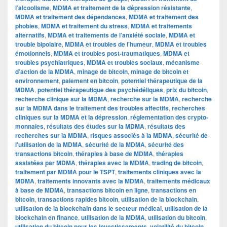
l’alcoolisme
,
MDMA et traitement de la dépression résistante
,
MDMA et traitement des dépendances
,
MDMA et traitement des
phobies
,
MDMA et traitement du stress
,
MDMA et traitements
alternatifs
,
MDMA et traitements de l’anxiété sociale
,
MDMA et
trouble bipolaire
,
MDMA et troubles de l'humeur
,
MDMA et troubles
émotionnels
,
MDMA et troubles post-traumatiques
,
MDMA et
troubles psychiatriques
,
MDMA et troubles sociaux
,
mécanisme
d’action de la MDMA
,
minage de bitcoin
,
minage de bitcoin et
environnement
,
paiement en bitcoin
,
potentiel thérapeutique de la
MDMA
,
potentiel thérapeutique des psychédéliques
,
prix du bitcoin
,
recherche clinique sur la MDMA
,
recherche sur la MDMA
,
recherche
sur la MDMA dans le traitement des troubles affectifs
,
recherches
cliniques sur la MDMA et la dépression
,
réglementation des crypto-
monnaies
,
résultats des études sur la MDMA
,
résultats des
recherches sur la MDMA
,
risques associés à la MDMA
,
sécurité de
l'utilisation de la MDMA
,
sécurité de la MDMA
,
sécurité des
transactions bitcoin
,
thérapies à base de MDMA
,
thérapies
assistées par MDMA
,
thérapies avec la MDMA
,
trading de bitcoin
,
traitement par MDMA pour le TSPT
,
traitements cliniques avec la
MDMA
,
traitements innovants avec la MDMA
,
traitements médicaux
à base de MDMA
,
transactions bitcoin en ligne
,
transactions en
bitcoin
,
transactions rapides bitcoin
,
utilisation de la blockchain
,
utilisation de la blockchain dans le secteur médical
,
utilisation de la
blockchain en finance
,
utilisation de la MDMA
,
utilisation du bitcoin
,
utilisation du bitcoin pour les investissements
,
volatilité du bitcoin
,