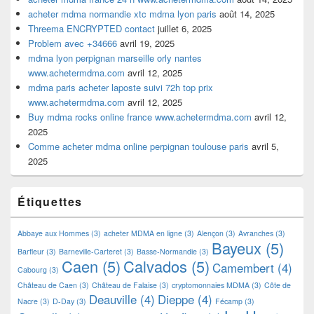
acheter mdma normandie xtc mdma lyon paris
août 14, 2025
Threema ENCRYPTED contact
juillet 6, 2025
Problem avec +34666
avril 19, 2025
mdma lyon perpignan marseille orly nantes
www.achetermdma.com
avril 12, 2025
mdma paris acheter laposte suivi 72h top prix
www.achetermdma.com
avril 12, 2025
Buy mdma rocks online france www.achetermdma.com
avril 12,
2025
Comme acheter mdma online perpignan toulouse paris
avril 5,
2025
Étiquettes
Abbaye aux Hommes
(3)
acheter MDMA en ligne
(3)
Alençon
(3)
Avranches
(3)
Bayeux
(5)
Barfleur
(3)
Barneville-Carteret
(3)
Basse-Normandie
(3)
Caen
(5)
Calvados
(5)
Camembert
(4)
Cabourg
(3)
Château de Caen
(3)
Château de Falaise
(3)
cryptomonnaies MDMA
(3)
Côte de
Deauville
(4)
Dieppe
(4)
Nacre
(3)
D-Day
(3)
Fécamp
(3)