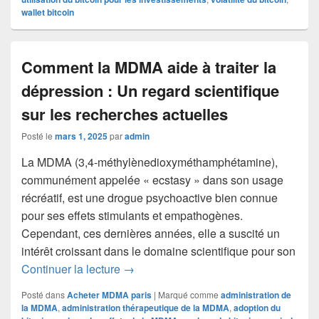
wallet bitcoin
Comment la MDMA aide à traiter la
dépression : Un regard scientifique
sur les recherches actuelles
Posté le
mars 1, 2025
par
admin
La MDMA (3,4-méthylènedioxyméthamphétamine),
communément appelée « ecstasy » dans son usage
récréatif, est une drogue psychoactive bien connue
pour ses effets stimulants et empathogènes.
Cependant, ces dernières années, elle a suscité un
intérêt croissant dans le domaine scientifique pour son
Comment la MDMA aide à traiter la dépr
Continuer la lecture
→
Posté dans
Acheter MDMA paris
|
Marqué comme
administration de
la MDMA
,
administration thérapeutique de la MDMA
,
adoption du