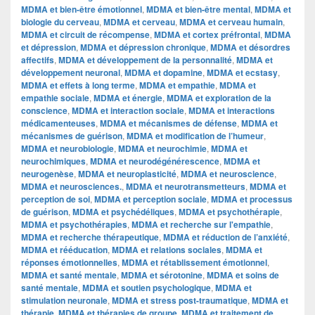
MDMA et bien-être émotionnel
,
MDMA et bien-être mental
,
MDMA et
biologie du cerveau
,
MDMA et cerveau
,
MDMA et cerveau humain
,
MDMA et circuit de récompense
,
MDMA et cortex préfrontal
,
MDMA
et dépression
,
MDMA et dépression chronique
,
MDMA et désordres
affectifs
,
MDMA et développement de la personnalité
,
MDMA et
développement neuronal
,
MDMA et dopamine
,
MDMA et ecstasy
,
MDMA et effets à long terme
,
MDMA et empathie
,
MDMA et
empathie sociale
,
MDMA et énergie
,
MDMA et exploration de la
conscience
,
MDMA et interaction sociale
,
MDMA et interactions
médicamenteuses
,
MDMA et mécanismes de défense
,
MDMA et
mécanismes de guérison
,
MDMA et modification de l’humeur
,
MDMA et neurobiologie
,
MDMA et neurochimie
,
MDMA et
neurochimiques
,
MDMA et neurodégénérescence
,
MDMA et
neurogenèse
,
MDMA et neuroplasticité
,
MDMA et neuroscience
,
MDMA et neurosciences.
,
MDMA et neurotransmetteurs
,
MDMA et
perception de soi
,
MDMA et perception sociale
,
MDMA et processus
de guérison
,
MDMA et psychédéliques
,
MDMA et psychothérapie
,
MDMA et psychothérapies
,
MDMA et recherche sur l'empathie
,
MDMA et recherche thérapeutique
,
MDMA et réduction de l’anxiété
,
MDMA et rééducation
,
MDMA et relations sociales
,
MDMA et
réponses émotionnelles
,
MDMA et rétablissement émotionnel
,
MDMA et santé mentale
,
MDMA et sérotonine
,
MDMA et soins de
santé mentale
,
MDMA et soutien psychologique
,
MDMA et
stimulation neuronale
,
MDMA et stress post-traumatique
,
MDMA et
thérapie
,
MDMA et thérapies de groupe
,
MDMA et traitement de