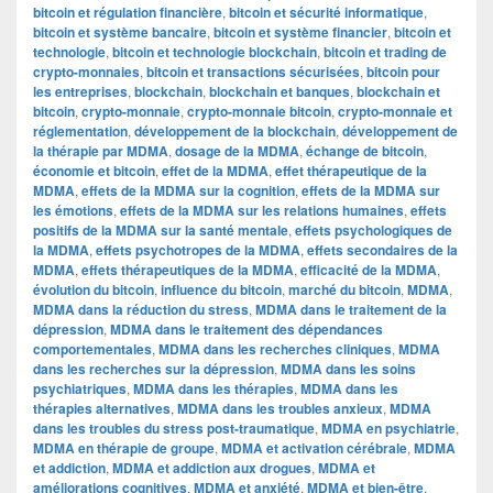
bitcoin et régulation financière
,
bitcoin et sécurité informatique
,
bitcoin et système bancaire
,
bitcoin et système financier
,
bitcoin et
technologie
,
bitcoin et technologie blockchain
,
bitcoin et trading de
crypto-monnaies
,
bitcoin et transactions sécurisées
,
bitcoin pour
les entreprises
,
blockchain
,
blockchain et banques
,
blockchain et
bitcoin
,
crypto-monnaie
,
crypto-monnaie bitcoin
,
crypto-monnaie et
réglementation
,
développement de la blockchain
,
développement de
la thérapie par MDMA
,
dosage de la MDMA
,
échange de bitcoin
,
économie et bitcoin
,
effet de la MDMA
,
effet thérapeutique de la
MDMA
,
effets de la MDMA sur la cognition
,
effets de la MDMA sur
les émotions
,
effets de la MDMA sur les relations humaines
,
effets
positifs de la MDMA sur la santé mentale
,
effets psychologiques de
la MDMA
,
effets psychotropes de la MDMA
,
effets secondaires de la
MDMA
,
effets thérapeutiques de la MDMA
,
efficacité de la MDMA
,
évolution du bitcoin
,
influence du bitcoin
,
marché du bitcoin
,
MDMA
,
MDMA dans la réduction du stress
,
MDMA dans le traitement de la
dépression
,
MDMA dans le traitement des dépendances
comportementales
,
MDMA dans les recherches cliniques
,
MDMA
dans les recherches sur la dépression
,
MDMA dans les soins
psychiatriques
,
MDMA dans les thérapies
,
MDMA dans les
thérapies alternatives
,
MDMA dans les troubles anxieux
,
MDMA
dans les troubles du stress post-traumatique
,
MDMA en psychiatrie
,
MDMA en thérapie de groupe
,
MDMA et activation cérébrale
,
MDMA
et addiction
,
MDMA et addiction aux drogues
,
MDMA et
améliorations cognitives
,
MDMA et anxiété
,
MDMA et bien-être
,