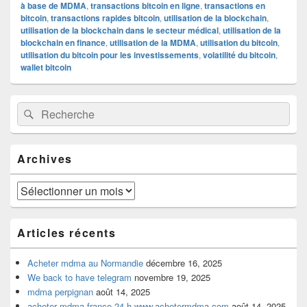
à base de MDMA
,
transactions bitcoin en ligne
,
transactions en
bitcoin
,
transactions rapides bitcoin
,
utilisation de la blockchain
,
utilisation de la blockchain dans le secteur médical
,
utilisation de la
blockchain en finance
,
utilisation de la MDMA
,
utilisation du bitcoin
,
utilisation du bitcoin pour les investissements
,
volatilité du bitcoin
,
wallet bitcoin
Zone
Recherche :
Rechercher
principale
de
widget
pour
Archives
la
barre
latérale
Archives
Articles récents
Acheter mdma au Normandie
décembre 16, 2025
We back to have telegram
novembre 19, 2025
mdma perpignan
août 14, 2025
acheter mdma france 24 h www.achetermdma.com
août 14, 2025