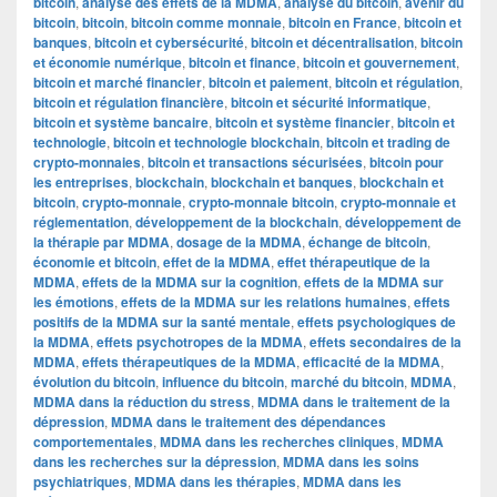
bitcoin
,
analyse des effets de la MDMA
,
analyse du bitcoin
,
avenir du
bitcoin
,
bitcoin
,
bitcoin comme monnaie
,
bitcoin en France
,
bitcoin et
banques
,
bitcoin et cybersécurité
,
bitcoin et décentralisation
,
bitcoin
et économie numérique
,
bitcoin et finance
,
bitcoin et gouvernement
,
bitcoin et marché financier
,
bitcoin et paiement
,
bitcoin et régulation
,
bitcoin et régulation financière
,
bitcoin et sécurité informatique
,
bitcoin et système bancaire
,
bitcoin et système financier
,
bitcoin et
technologie
,
bitcoin et technologie blockchain
,
bitcoin et trading de
crypto-monnaies
,
bitcoin et transactions sécurisées
,
bitcoin pour
les entreprises
,
blockchain
,
blockchain et banques
,
blockchain et
bitcoin
,
crypto-monnaie
,
crypto-monnaie bitcoin
,
crypto-monnaie et
réglementation
,
développement de la blockchain
,
développement de
la thérapie par MDMA
,
dosage de la MDMA
,
échange de bitcoin
,
économie et bitcoin
,
effet de la MDMA
,
effet thérapeutique de la
MDMA
,
effets de la MDMA sur la cognition
,
effets de la MDMA sur
les émotions
,
effets de la MDMA sur les relations humaines
,
effets
positifs de la MDMA sur la santé mentale
,
effets psychologiques de
la MDMA
,
effets psychotropes de la MDMA
,
effets secondaires de la
MDMA
,
effets thérapeutiques de la MDMA
,
efficacité de la MDMA
,
évolution du bitcoin
,
influence du bitcoin
,
marché du bitcoin
,
MDMA
,
MDMA dans la réduction du stress
,
MDMA dans le traitement de la
dépression
,
MDMA dans le traitement des dépendances
comportementales
,
MDMA dans les recherches cliniques
,
MDMA
dans les recherches sur la dépression
,
MDMA dans les soins
psychiatriques
,
MDMA dans les thérapies
,
MDMA dans les