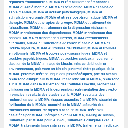
réponses émotionnelles
,
MDMA et rétablissement émotionnel
,
MDMA et santé mentale
,
MDMA et sérotonine
,
MDMA et soins de
santé mentale
,
MDMA et soutien psychologique
,
MDMA et
stimulation neuronale
,
MDMA et stress post-traumatique
,
MDMA et
thérapie
,
MDMA et thérapies de groupe
,
MDMA et traitement de
l’alcoolisme
,
MDMA et traitement de la dépression résistante
,
MDMA et traitement des dépendances
,
MDMA et traitement des
phobies
,
MDMA et traitement du stress
,
MDMA et traitements
alternatifs
,
MDMA et traitements de l’anxiété sociale
,
MDMA et
trouble bipolaire
,
MDMA et troubles de l'humeur
,
MDMA et troubles
émotionnels
,
MDMA et troubles post-traumatiques
,
MDMA et
troubles psychiatriques
,
MDMA et troubles sociaux
,
mécanisme
d’action de la MDMA
,
minage de bitcoin
,
minage de bitcoin et
environnement
,
paiement en bitcoin
,
potentiel thérapeutique de la
MDMA
,
potentiel thérapeutique des psychédéliques
,
prix du bitcoin
,
recherche clinique sur la MDMA
,
recherche sur la MDMA
,
recherche
sur la MDMA dans le traitement des troubles affectifs
,
recherches
cliniques sur la MDMA et la dépression
,
réglementation des crypto-
monnaies
,
résultats des études sur la MDMA
,
résultats des
recherches sur la MDMA
,
risques associés à la MDMA
,
sécurité de
l'utilisation de la MDMA
,
sécurité de la MDMA
,
sécurité des
transactions bitcoin
,
thérapies à base de MDMA
,
thérapies
assistées par MDMA
,
thérapies avec la MDMA
,
trading de bitcoin
,
traitement par MDMA pour le TSPT
,
traitements cliniques avec la
MDMA
,
traitements innovants avec la MDMA
,
traitements médicaux