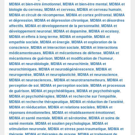
MDMA et bien-être émotionnel
,
MDMA et bien-être mental
,
MDMA et
biologie du cerveau
,
MDMA et cerveau
,
MDMA et cerveau humain
,
MDMA et circuit de récompense
,
MDMA et cortex préfrontal
,
MDMA
et dépression
,
MDMA et dépression chronique
,
MDMA et désordres
affectifs
,
MDMA et développement de la personnalité
,
MDMA et
développement neuronal
,
MDMA et dopamine
,
MDMA et ecstasy
,
MDMA et effets à long terme
,
MDMA et empathie
,
MDMA et
empathie sociale
,
MDMA et énergie
,
MDMA et exploration de la
conscience
,
MDMA et interaction sociale
,
MDMA et interactions
médicamenteuses
,
MDMA et mécanismes de défense
,
MDMA et
mécanismes de guérison
,
MDMA et modification de l’humeur
,
MDMA et neurobiologie
,
MDMA et neurochimie
,
MDMA et
neurochimiques
,
MDMA et neurodégénérescence
,
MDMA et
neurogenèse
,
MDMA et neuroplasticité
,
MDMA et neuroscience
,
MDMA et neurosciences.
,
MDMA et neurotransmetteurs
,
MDMA et
perception de soi
,
MDMA et perception sociale
,
MDMA et processus
de guérison
,
MDMA et psychédéliques
,
MDMA et psychothérapie
,
MDMA et psychothérapies
,
MDMA et recherche sur l'empathie
,
MDMA et recherche thérapeutique
,
MDMA et réduction de l’anxiété
,
MDMA et rééducation
,
MDMA et relations sociales
,
MDMA et
réponses émotionnelles
,
MDMA et rétablissement émotionnel
,
MDMA et santé mentale
,
MDMA et sérotonine
,
MDMA et soins de
santé mentale
,
MDMA et soutien psychologique
,
MDMA et
stimulation neuronale
,
MDMA et stress post-traumatique
,
MDMA et
thérapie
,
MDMA et thérapies de groupe
,
MDMA et traitement de