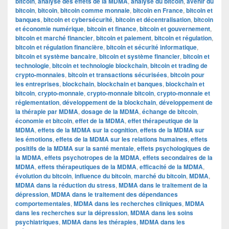
bitcoin
,
analyse des effets de la MDMA
,
analyse du bitcoin
,
avenir du
bitcoin
,
bitcoin
,
bitcoin comme monnaie
,
bitcoin en France
,
bitcoin et
banques
,
bitcoin et cybersécurité
,
bitcoin et décentralisation
,
bitcoin
et économie numérique
,
bitcoin et finance
,
bitcoin et gouvernement
,
bitcoin et marché financier
,
bitcoin et paiement
,
bitcoin et régulation
,
bitcoin et régulation financière
,
bitcoin et sécurité informatique
,
bitcoin et système bancaire
,
bitcoin et système financier
,
bitcoin et
technologie
,
bitcoin et technologie blockchain
,
bitcoin et trading de
crypto-monnaies
,
bitcoin et transactions sécurisées
,
bitcoin pour
les entreprises
,
blockchain
,
blockchain et banques
,
blockchain et
bitcoin
,
crypto-monnaie
,
crypto-monnaie bitcoin
,
crypto-monnaie et
réglementation
,
développement de la blockchain
,
développement de
la thérapie par MDMA
,
dosage de la MDMA
,
échange de bitcoin
,
économie et bitcoin
,
effet de la MDMA
,
effet thérapeutique de la
MDMA
,
effets de la MDMA sur la cognition
,
effets de la MDMA sur
les émotions
,
effets de la MDMA sur les relations humaines
,
effets
positifs de la MDMA sur la santé mentale
,
effets psychologiques de
la MDMA
,
effets psychotropes de la MDMA
,
effets secondaires de la
MDMA
,
effets thérapeutiques de la MDMA
,
efficacité de la MDMA
,
évolution du bitcoin
,
influence du bitcoin
,
marché du bitcoin
,
MDMA
,
MDMA dans la réduction du stress
,
MDMA dans le traitement de la
dépression
,
MDMA dans le traitement des dépendances
comportementales
,
MDMA dans les recherches cliniques
,
MDMA
dans les recherches sur la dépression
,
MDMA dans les soins
psychiatriques
,
MDMA dans les thérapies
,
MDMA dans les