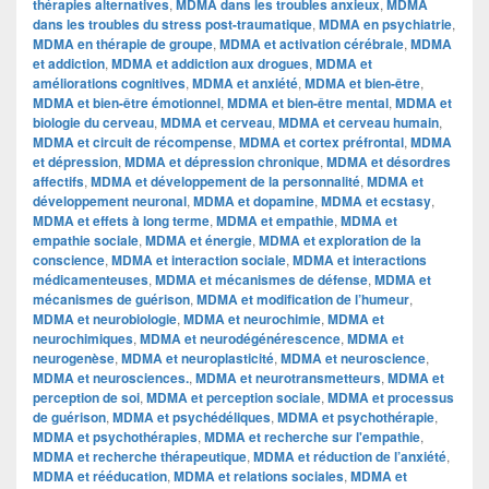
thérapies alternatives
,
MDMA dans les troubles anxieux
,
MDMA
dans les troubles du stress post-traumatique
,
MDMA en psychiatrie
,
MDMA en thérapie de groupe
,
MDMA et activation cérébrale
,
MDMA
et addiction
,
MDMA et addiction aux drogues
,
MDMA et
améliorations cognitives
,
MDMA et anxiété
,
MDMA et bien-être
,
MDMA et bien-être émotionnel
,
MDMA et bien-être mental
,
MDMA et
biologie du cerveau
,
MDMA et cerveau
,
MDMA et cerveau humain
,
MDMA et circuit de récompense
,
MDMA et cortex préfrontal
,
MDMA
et dépression
,
MDMA et dépression chronique
,
MDMA et désordres
affectifs
,
MDMA et développement de la personnalité
,
MDMA et
développement neuronal
,
MDMA et dopamine
,
MDMA et ecstasy
,
MDMA et effets à long terme
,
MDMA et empathie
,
MDMA et
empathie sociale
,
MDMA et énergie
,
MDMA et exploration de la
conscience
,
MDMA et interaction sociale
,
MDMA et interactions
médicamenteuses
,
MDMA et mécanismes de défense
,
MDMA et
mécanismes de guérison
,
MDMA et modification de l’humeur
,
MDMA et neurobiologie
,
MDMA et neurochimie
,
MDMA et
neurochimiques
,
MDMA et neurodégénérescence
,
MDMA et
neurogenèse
,
MDMA et neuroplasticité
,
MDMA et neuroscience
,
MDMA et neurosciences.
,
MDMA et neurotransmetteurs
,
MDMA et
perception de soi
,
MDMA et perception sociale
,
MDMA et processus
de guérison
,
MDMA et psychédéliques
,
MDMA et psychothérapie
,
MDMA et psychothérapies
,
MDMA et recherche sur l'empathie
,
MDMA et recherche thérapeutique
,
MDMA et réduction de l’anxiété
,
MDMA et rééducation
,
MDMA et relations sociales
,
MDMA et