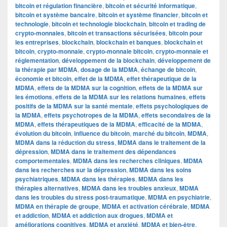
bitcoin et régulation financière
,
bitcoin et sécurité informatique
,
bitcoin et système bancaire
,
bitcoin et système financier
,
bitcoin et
technologie
,
bitcoin et technologie blockchain
,
bitcoin et trading de
crypto-monnaies
,
bitcoin et transactions sécurisées
,
bitcoin pour
les entreprises
,
blockchain
,
blockchain et banques
,
blockchain et
bitcoin
,
crypto-monnaie
,
crypto-monnaie bitcoin
,
crypto-monnaie et
réglementation
,
développement de la blockchain
,
développement de
la thérapie par MDMA
,
dosage de la MDMA
,
échange de bitcoin
,
économie et bitcoin
,
effet de la MDMA
,
effet thérapeutique de la
MDMA
,
effets de la MDMA sur la cognition
,
effets de la MDMA sur
les émotions
,
effets de la MDMA sur les relations humaines
,
effets
positifs de la MDMA sur la santé mentale
,
effets psychologiques de
la MDMA
,
effets psychotropes de la MDMA
,
effets secondaires de la
MDMA
,
effets thérapeutiques de la MDMA
,
efficacité de la MDMA
,
évolution du bitcoin
,
influence du bitcoin
,
marché du bitcoin
,
MDMA
,
MDMA dans la réduction du stress
,
MDMA dans le traitement de la
dépression
,
MDMA dans le traitement des dépendances
comportementales
,
MDMA dans les recherches cliniques
,
MDMA
dans les recherches sur la dépression
,
MDMA dans les soins
psychiatriques
,
MDMA dans les thérapies
,
MDMA dans les
thérapies alternatives
,
MDMA dans les troubles anxieux
,
MDMA
dans les troubles du stress post-traumatique
,
MDMA en psychiatrie
,
MDMA en thérapie de groupe
,
MDMA et activation cérébrale
,
MDMA
et addiction
,
MDMA et addiction aux drogues
,
MDMA et
améliorations cognitives
,
MDMA et anxiété
,
MDMA et bien-être
,