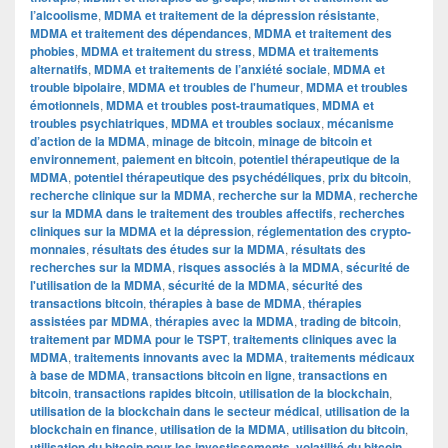
l’alcoolisme
,
MDMA et traitement de la dépression résistante
,
MDMA et traitement des dépendances
,
MDMA et traitement des
phobies
,
MDMA et traitement du stress
,
MDMA et traitements
alternatifs
,
MDMA et traitements de l’anxiété sociale
,
MDMA et
trouble bipolaire
,
MDMA et troubles de l'humeur
,
MDMA et troubles
émotionnels
,
MDMA et troubles post-traumatiques
,
MDMA et
troubles psychiatriques
,
MDMA et troubles sociaux
,
mécanisme
d’action de la MDMA
,
minage de bitcoin
,
minage de bitcoin et
environnement
,
paiement en bitcoin
,
potentiel thérapeutique de la
MDMA
,
potentiel thérapeutique des psychédéliques
,
prix du bitcoin
,
recherche clinique sur la MDMA
,
recherche sur la MDMA
,
recherche
sur la MDMA dans le traitement des troubles affectifs
,
recherches
cliniques sur la MDMA et la dépression
,
réglementation des crypto-
monnaies
,
résultats des études sur la MDMA
,
résultats des
recherches sur la MDMA
,
risques associés à la MDMA
,
sécurité de
l'utilisation de la MDMA
,
sécurité de la MDMA
,
sécurité des
transactions bitcoin
,
thérapies à base de MDMA
,
thérapies
assistées par MDMA
,
thérapies avec la MDMA
,
trading de bitcoin
,
traitement par MDMA pour le TSPT
,
traitements cliniques avec la
MDMA
,
traitements innovants avec la MDMA
,
traitements médicaux
à base de MDMA
,
transactions bitcoin en ligne
,
transactions en
bitcoin
,
transactions rapides bitcoin
,
utilisation de la blockchain
,
utilisation de la blockchain dans le secteur médical
,
utilisation de la
blockchain en finance
,
utilisation de la MDMA
,
utilisation du bitcoin
,
utilisation du bitcoin pour les investissements
,
volatilité du bitcoin
,