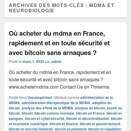
ARCHIVES DES MOTS-CLÉS :
MDMA ET
NEUROBIOLOGIE
Où acheter du mdma en France,
rapidement et en toute sécurité et
avec bitcoin sans arnaques ?
Posté le
mars 1, 2025
par
admin
Où acheter du mdma en France, rapidement et en
toute sécurité et avec bitcoin sans arnaques ?
www.achetermdma.com Contact Us on Threema
Posté dans
Uncategorized
|
Marqué comme
administration de la
MDMA
,
administration thérapeutique de la MDMA
,
adoption du
bitcoin
,
analyse des effets de la MDMA
,
analyse du bitcoin
,
avenir du
bitcoin
,
bitcoin
,
bitcoin comme monnaie
,
bitcoin en France
,
bitcoin et
banques
,
bitcoin et cybersécurité
,
bitcoin et décentralisation
,
bitcoin
et économie numérique
,
bitcoin et finance
,
bitcoin et gouvernement
,
bitcoin et marché financier
,
bitcoin et paiement
,
bitcoin et régulation
,