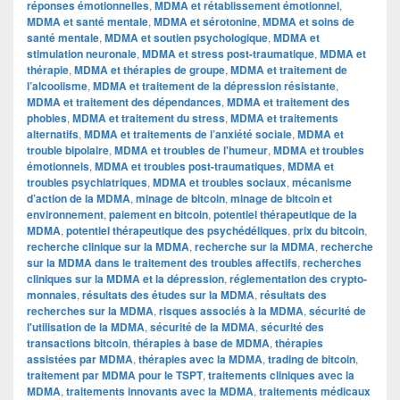
réponses émotionnelles
,
MDMA et rétablissement émotionnel
,
MDMA et santé mentale
,
MDMA et sérotonine
,
MDMA et soins de
santé mentale
,
MDMA et soutien psychologique
,
MDMA et
stimulation neuronale
,
MDMA et stress post-traumatique
,
MDMA et
thérapie
,
MDMA et thérapies de groupe
,
MDMA et traitement de
l’alcoolisme
,
MDMA et traitement de la dépression résistante
,
MDMA et traitement des dépendances
,
MDMA et traitement des
phobies
,
MDMA et traitement du stress
,
MDMA et traitements
alternatifs
,
MDMA et traitements de l’anxiété sociale
,
MDMA et
trouble bipolaire
,
MDMA et troubles de l'humeur
,
MDMA et troubles
émotionnels
,
MDMA et troubles post-traumatiques
,
MDMA et
troubles psychiatriques
,
MDMA et troubles sociaux
,
mécanisme
d’action de la MDMA
,
minage de bitcoin
,
minage de bitcoin et
environnement
,
paiement en bitcoin
,
potentiel thérapeutique de la
MDMA
,
potentiel thérapeutique des psychédéliques
,
prix du bitcoin
,
recherche clinique sur la MDMA
,
recherche sur la MDMA
,
recherche
sur la MDMA dans le traitement des troubles affectifs
,
recherches
cliniques sur la MDMA et la dépression
,
réglementation des crypto-
monnaies
,
résultats des études sur la MDMA
,
résultats des
recherches sur la MDMA
,
risques associés à la MDMA
,
sécurité de
l'utilisation de la MDMA
,
sécurité de la MDMA
,
sécurité des
transactions bitcoin
,
thérapies à base de MDMA
,
thérapies
assistées par MDMA
,
thérapies avec la MDMA
,
trading de bitcoin
,
traitement par MDMA pour le TSPT
,
traitements cliniques avec la
MDMA
,
traitements innovants avec la MDMA
,
traitements médicaux