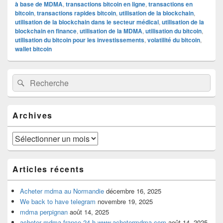
à base de MDMA
,
transactions bitcoin en ligne
,
transactions en
bitcoin
,
transactions rapides bitcoin
,
utilisation de la blockchain
,
utilisation de la blockchain dans le secteur médical
,
utilisation de la
blockchain en finance
,
utilisation de la MDMA
,
utilisation du bitcoin
,
utilisation du bitcoin pour les investissements
,
volatilité du bitcoin
,
wallet bitcoin
Zone
Recherche :
Rechercher
principale
de
widget
pour
Archives
la
barre
latérale
Archives
Articles récents
Acheter mdma au Normandie
décembre 16, 2025
We back to have telegram
novembre 19, 2025
mdma perpignan
août 14, 2025
acheter mdma france 24 h www.achetermdma.com
août 14, 2025