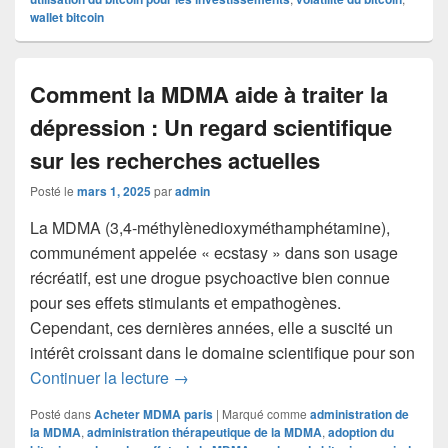
wallet bitcoin
Comment la MDMA aide à traiter la
dépression : Un regard scientifique
sur les recherches actuelles
Posté le
mars 1, 2025
par
admin
La MDMA (3,4-méthylènedioxyméthamphétamine),
communément appelée « ecstasy » dans son usage
récréatif, est une drogue psychoactive bien connue
pour ses effets stimulants et empathogènes.
Cependant, ces dernières années, elle a suscité un
intérêt croissant dans le domaine scientifique pour son
Comment la MDMA aide à traiter la dépr
Continuer la lecture
→
Posté dans
Acheter MDMA paris
|
Marqué comme
administration de
la MDMA
,
administration thérapeutique de la MDMA
,
adoption du