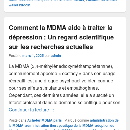
wallet bitcoin
Comment la MDMA aide à traiter la
dépression : Un regard scientifique
sur les recherches actuelles
Posté le
mars 1, 2025
par
admin
La MDMA (3,4-méthylènedioxyméthamphétamine),
communément appelée « ecstasy » dans son usage
récréatif, est une drogue psychoactive bien connue
pour ses effets stimulants et empathogènes.
Cependant, ces dernières années, elle a suscité un
intérêt croissant dans le domaine scientifique pour son
Comment la MDMA aide à traiter la dépr
Continuer la lecture
→
Posté dans
Acheter MDMA paris
|
Marqué comme
administration de
la MDMA
,
administration thérapeutique de la MDMA
,
adoption du