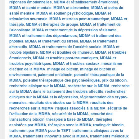
réponses émotionnelles
,
MDMA et rétablissement émotionnel
,
MDMA et santé mentale
,
MDMA et sérotonine
,
MDMA et soins de
santé mentale
,
MDMA et soutien psychologique
,
MDMA et
stimulation neuronale
,
MDMA et stress post-traumatique
,
MDMA et
thérapie
,
MDMA et thérapies de groupe
,
MDMA et traitement de
l’alcoolisme
,
MDMA et traitement de la dépression résistante
,
MDMA et traitement des dépendances
,
MDMA et traitement des
phobies
,
MDMA et traitement du stress
,
MDMA et traitements
alternatifs
,
MDMA et traitements de l’anxiété sociale
,
MDMA et
trouble bipolaire
,
MDMA et troubles de l'humeur
,
MDMA et troubles
émotionnels
,
MDMA et troubles post-traumatiques
,
MDMA et
troubles psychiatriques
,
MDMA et troubles sociaux
,
mécanisme
d’action de la MDMA
,
minage de bitcoin
,
minage de bitcoin et
environnement
,
paiement en bitcoin
,
potentiel thérapeutique de la
MDMA
,
potentiel thérapeutique des psychédéliques
,
prix du bitcoin
,
recherche clinique sur la MDMA
,
recherche sur la MDMA
,
recherche
sur la MDMA dans le traitement des troubles affectifs
,
recherches
cliniques sur la MDMA et la dépression
,
réglementation des crypto-
monnaies
,
résultats des études sur la MDMA
,
résultats des
recherches sur la MDMA
,
risques associés à la MDMA
,
sécurité de
l'utilisation de la MDMA
,
sécurité de la MDMA
,
sécurité des
transactions bitcoin
,
thérapies à base de MDMA
,
thérapies
assistées par MDMA
,
thérapies avec la MDMA
,
trading de bitcoin
,
traitement par MDMA pour le TSPT
,
traitements cliniques avec la
MDMA
,
traitements innovants avec la MDMA
,
traitements médicaux