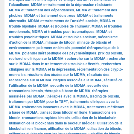
l’alcoolisme
,
MDMA et traitement de la dépression résistante
,
MDMA et traitement des dépendances
,
MDMA et traitement des
phobies
,
MDMA et traitement du stress
,
MDMA et traitements
alternatifs
,
MDMA et traitements de l’anxiété sociale
,
MDMA et
trouble bipolaire
,
MDMA et troubles de l'humeur
,
MDMA et troubles
émotionnels
,
MDMA et troubles post-traumatiques
,
MDMA et
troubles psychiatriques
,
MDMA et troubles sociaux
,
mécanisme
d’action de la MDMA
,
minage de bitcoin
,
minage de bitcoin et
environnement
,
paiement en bitcoin
,
potentiel thérapeutique de la
MDMA
,
potentiel thérapeutique des psychédéliques
,
prix du bitcoin
,
recherche clinique sur la MDMA
,
recherche sur la MDMA
,
recherche
sur la MDMA dans le traitement des troubles affectifs
,
recherches
cliniques sur la MDMA et la dépression
,
réglementation des crypto-
monnaies
,
résultats des études sur la MDMA
,
résultats des
recherches sur la MDMA
,
risques associés à la MDMA
,
sécurité de
l'utilisation de la MDMA
,
sécurité de la MDMA
,
sécurité des
transactions bitcoin
,
thérapies à base de MDMA
,
thérapies
assistées par MDMA
,
thérapies avec la MDMA
,
trading de bitcoin
,
traitement par MDMA pour le TSPT
,
traitements cliniques avec la
MDMA
,
traitements innovants avec la MDMA
,
traitements médicaux
à base de MDMA
,
transactions bitcoin en ligne
,
transactions en
bitcoin
,
transactions rapides bitcoin
,
utilisation de la blockchain
,
utilisation de la blockchain dans le secteur médical
,
utilisation de la
blockchain en finance
,
utilisation de la MDMA
,
utilisation du bitcoin
,
utilisation du bitcoin pour les investissements
,
volatilité du bitcoin
,