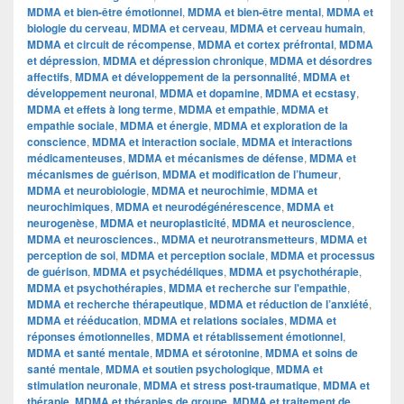
MDMA et bien-être émotionnel
,
MDMA et bien-être mental
,
MDMA et
biologie du cerveau
,
MDMA et cerveau
,
MDMA et cerveau humain
,
MDMA et circuit de récompense
,
MDMA et cortex préfrontal
,
MDMA
et dépression
,
MDMA et dépression chronique
,
MDMA et désordres
affectifs
,
MDMA et développement de la personnalité
,
MDMA et
développement neuronal
,
MDMA et dopamine
,
MDMA et ecstasy
,
MDMA et effets à long terme
,
MDMA et empathie
,
MDMA et
empathie sociale
,
MDMA et énergie
,
MDMA et exploration de la
conscience
,
MDMA et interaction sociale
,
MDMA et interactions
médicamenteuses
,
MDMA et mécanismes de défense
,
MDMA et
mécanismes de guérison
,
MDMA et modification de l’humeur
,
MDMA et neurobiologie
,
MDMA et neurochimie
,
MDMA et
neurochimiques
,
MDMA et neurodégénérescence
,
MDMA et
neurogenèse
,
MDMA et neuroplasticité
,
MDMA et neuroscience
,
MDMA et neurosciences.
,
MDMA et neurotransmetteurs
,
MDMA et
perception de soi
,
MDMA et perception sociale
,
MDMA et processus
de guérison
,
MDMA et psychédéliques
,
MDMA et psychothérapie
,
MDMA et psychothérapies
,
MDMA et recherche sur l'empathie
,
MDMA et recherche thérapeutique
,
MDMA et réduction de l’anxiété
,
MDMA et rééducation
,
MDMA et relations sociales
,
MDMA et
réponses émotionnelles
,
MDMA et rétablissement émotionnel
,
MDMA et santé mentale
,
MDMA et sérotonine
,
MDMA et soins de
santé mentale
,
MDMA et soutien psychologique
,
MDMA et
stimulation neuronale
,
MDMA et stress post-traumatique
,
MDMA et
thérapie
,
MDMA et thérapies de groupe
,
MDMA et traitement de