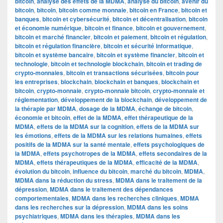
bitcoin
,
analyse des effets de la MDMA
,
analyse du bitcoin
,
avenir du
bitcoin
,
bitcoin
,
bitcoin comme monnaie
,
bitcoin en France
,
bitcoin et
banques
,
bitcoin et cybersécurité
,
bitcoin et décentralisation
,
bitcoin
et économie numérique
,
bitcoin et finance
,
bitcoin et gouvernement
,
bitcoin et marché financier
,
bitcoin et paiement
,
bitcoin et régulation
,
bitcoin et régulation financière
,
bitcoin et sécurité informatique
,
bitcoin et système bancaire
,
bitcoin et système financier
,
bitcoin et
technologie
,
bitcoin et technologie blockchain
,
bitcoin et trading de
crypto-monnaies
,
bitcoin et transactions sécurisées
,
bitcoin pour
les entreprises
,
blockchain
,
blockchain et banques
,
blockchain et
bitcoin
,
crypto-monnaie
,
crypto-monnaie bitcoin
,
crypto-monnaie et
réglementation
,
développement de la blockchain
,
développement de
la thérapie par MDMA
,
dosage de la MDMA
,
échange de bitcoin
,
économie et bitcoin
,
effet de la MDMA
,
effet thérapeutique de la
MDMA
,
effets de la MDMA sur la cognition
,
effets de la MDMA sur
les émotions
,
effets de la MDMA sur les relations humaines
,
effets
positifs de la MDMA sur la santé mentale
,
effets psychologiques de
la MDMA
,
effets psychotropes de la MDMA
,
effets secondaires de la
MDMA
,
effets thérapeutiques de la MDMA
,
efficacité de la MDMA
,
évolution du bitcoin
,
influence du bitcoin
,
marché du bitcoin
,
MDMA
,
MDMA dans la réduction du stress
,
MDMA dans le traitement de la
dépression
,
MDMA dans le traitement des dépendances
comportementales
,
MDMA dans les recherches cliniques
,
MDMA
dans les recherches sur la dépression
,
MDMA dans les soins
psychiatriques
,
MDMA dans les thérapies
,
MDMA dans les