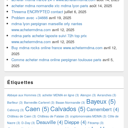
acheter mdma normandie xtc mdma lyon paris
août 14, 2025
Threema ENCRYPTED contact
juillet 6, 2025
Problem avec +34666
avril 19, 2025
mdma lyon perpignan marseille orly nantes
www.achetermdma.com
avril 12, 2025
mdma paris acheter laposte suivi 72h top prix
www.achetermdma.com
avril 12, 2025
Buy mdma rocks online france www.achetermdma.com
avril 12,
2025
Comme acheter mdma online perpignan toulouse paris
avril 5,
2025
Étiquettes
Abbaye aux Hommes
(3)
acheter MDMA en ligne
(3)
Alençon
(3)
Avranches
(3)
Bayeux
(5)
Barfleur
(3)
Barneville-Carteret
(3)
Basse-Normandie
(3)
Caen
(5)
Calvados
(5)
Camembert
(4)
Cabourg
(3)
Château de Caen
(3)
Château de Falaise
(3)
cryptomonnaies MDMA
(3)
Côte de
Deauville
(4)
Dieppe
(4)
Nacre
(3)
D-Day
(3)
Fécamp
(3)