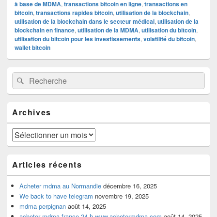
à base de MDMA
,
transactions bitcoin en ligne
,
transactions en
bitcoin
,
transactions rapides bitcoin
,
utilisation de la blockchain
,
utilisation de la blockchain dans le secteur médical
,
utilisation de la
blockchain en finance
,
utilisation de la MDMA
,
utilisation du bitcoin
,
utilisation du bitcoin pour les investissements
,
volatilité du bitcoin
,
wallet bitcoin
Zone
Recherche :
Rechercher
principale
de
widget
pour
Archives
la
barre
latérale
Archives
Articles récents
Acheter mdma au Normandie
décembre 16, 2025
We back to have telegram
novembre 19, 2025
mdma perpignan
août 14, 2025
acheter mdma france 24 h www.achetermdma.com
août 14, 2025