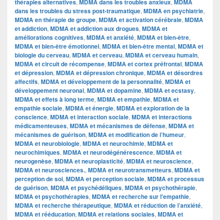
thérapies alternatives
,
MDMA dans les troubles anxieux
,
MDMA
dans les troubles du stress post-traumatique
,
MDMA en psychiatrie
,
MDMA en thérapie de groupe
,
MDMA et activation cérébrale
,
MDMA
et addiction
,
MDMA et addiction aux drogues
,
MDMA et
améliorations cognitives
,
MDMA et anxiété
,
MDMA et bien-être
,
MDMA et bien-être émotionnel
,
MDMA et bien-être mental
,
MDMA et
biologie du cerveau
,
MDMA et cerveau
,
MDMA et cerveau humain
,
MDMA et circuit de récompense
,
MDMA et cortex préfrontal
,
MDMA
et dépression
,
MDMA et dépression chronique
,
MDMA et désordres
affectifs
,
MDMA et développement de la personnalité
,
MDMA et
développement neuronal
,
MDMA et dopamine
,
MDMA et ecstasy
,
MDMA et effets à long terme
,
MDMA et empathie
,
MDMA et
empathie sociale
,
MDMA et énergie
,
MDMA et exploration de la
conscience
,
MDMA et interaction sociale
,
MDMA et interactions
médicamenteuses
,
MDMA et mécanismes de défense
,
MDMA et
mécanismes de guérison
,
MDMA et modification de l’humeur
,
MDMA et neurobiologie
,
MDMA et neurochimie
,
MDMA et
neurochimiques
,
MDMA et neurodégénérescence
,
MDMA et
neurogenèse
,
MDMA et neuroplasticité
,
MDMA et neuroscience
,
MDMA et neurosciences.
,
MDMA et neurotransmetteurs
,
MDMA et
perception de soi
,
MDMA et perception sociale
,
MDMA et processus
de guérison
,
MDMA et psychédéliques
,
MDMA et psychothérapie
,
MDMA et psychothérapies
,
MDMA et recherche sur l'empathie
,
MDMA et recherche thérapeutique
,
MDMA et réduction de l’anxiété
,
MDMA et rééducation
,
MDMA et relations sociales
,
MDMA et