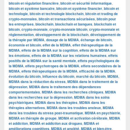
bitcoin et régulation financière
,
bitcoin et sécurité informatique
,
bitcoin et système bancaire
,
bitcoin et système financier
,
bitcoin et
technologie
,
bitcoin et technologie blockchain
,
bitcoin et trading de
crypto-monnaies
,
bitcoin et transactions sécurisées
,
bitcoin pour
les entreprises
,
blockchain
,
blockchain et banques
,
blockchain et
bitcoin
,
crypto-monnaie
,
crypto-monnaie bitcoin
,
crypto-monnaie et
réglementation
,
développement de la blockchain
,
développement de
la thérapie par MDMA
,
dosage de la MDMA
,
échange de bitcoin
,
économie et bitcoin
,
effet de la MDMA
,
effet thérapeutique de la
MDMA
,
effets de la MDMA sur la cognition
,
effets de la MDMA sur
les émotions
,
effets de la MDMA sur les relations humaines
,
effets
positifs de la MDMA sur la santé mentale
,
effets psychologiques de
la MDMA
,
effets psychotropes de la MDMA
,
effets secondaires de la
MDMA
,
effets thérapeutiques de la MDMA
,
efficacité de la MDMA
,
évolution du bitcoin
,
influence du bitcoin
,
marché du bitcoin
,
MDMA
,
MDMA dans la réduction du stress
,
MDMA dans le traitement de la
dépression
,
MDMA dans le traitement des dépendances
comportementales
,
MDMA dans les recherches cliniques
,
MDMA
dans les recherches sur la dépression
,
MDMA dans les soins
psychiatriques
,
MDMA dans les thérapies
,
MDMA dans les
thérapies alternatives
,
MDMA dans les troubles anxieux
,
MDMA
dans les troubles du stress post-traumatique
,
MDMA en psychiatrie
,
MDMA en thérapie de groupe
,
MDMA et activation cérébrale
,
MDMA
et addiction
,
MDMA et addiction aux drogues
,
MDMA et
améliorations cognitives
,
MDMA et anxiété
,
MDMA et bien-être
,