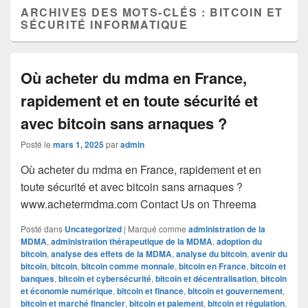
ARCHIVES DES MOTS-CLÉS :
BITCOIN ET
SÉCURITÉ INFORMATIQUE
Où acheter du mdma en France,
rapidement et en toute sécurité et
avec bitcoin sans arnaques ?
Posté le
mars 1, 2025
par
admin
Où acheter du mdma en France, rapidement et en
toute sécurité et avec bitcoin sans arnaques ?
www.achetermdma.com Contact Us on Threema
Posté dans
Uncategorized
|
Marqué comme
administration de la
MDMA
,
administration thérapeutique de la MDMA
,
adoption du
bitcoin
,
analyse des effets de la MDMA
,
analyse du bitcoin
,
avenir du
bitcoin
,
bitcoin
,
bitcoin comme monnaie
,
bitcoin en France
,
bitcoin et
banques
,
bitcoin et cybersécurité
,
bitcoin et décentralisation
,
bitcoin
et économie numérique
,
bitcoin et finance
,
bitcoin et gouvernement
,
bitcoin et marché financier
,
bitcoin et paiement
,
bitcoin et régulation
,