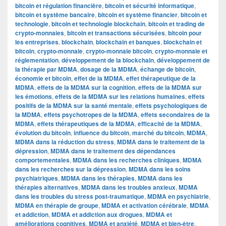
bitcoin et régulation financière
,
bitcoin et sécurité informatique
,
bitcoin et système bancaire
,
bitcoin et système financier
,
bitcoin et
technologie
,
bitcoin et technologie blockchain
,
bitcoin et trading de
crypto-monnaies
,
bitcoin et transactions sécurisées
,
bitcoin pour
les entreprises
,
blockchain
,
blockchain et banques
,
blockchain et
bitcoin
,
crypto-monnaie
,
crypto-monnaie bitcoin
,
crypto-monnaie et
réglementation
,
développement de la blockchain
,
développement de
la thérapie par MDMA
,
dosage de la MDMA
,
échange de bitcoin
,
économie et bitcoin
,
effet de la MDMA
,
effet thérapeutique de la
MDMA
,
effets de la MDMA sur la cognition
,
effets de la MDMA sur
les émotions
,
effets de la MDMA sur les relations humaines
,
effets
positifs de la MDMA sur la santé mentale
,
effets psychologiques de
la MDMA
,
effets psychotropes de la MDMA
,
effets secondaires de la
MDMA
,
effets thérapeutiques de la MDMA
,
efficacité de la MDMA
,
évolution du bitcoin
,
influence du bitcoin
,
marché du bitcoin
,
MDMA
,
MDMA dans la réduction du stress
,
MDMA dans le traitement de la
dépression
,
MDMA dans le traitement des dépendances
comportementales
,
MDMA dans les recherches cliniques
,
MDMA
dans les recherches sur la dépression
,
MDMA dans les soins
psychiatriques
,
MDMA dans les thérapies
,
MDMA dans les
thérapies alternatives
,
MDMA dans les troubles anxieux
,
MDMA
dans les troubles du stress post-traumatique
,
MDMA en psychiatrie
,
MDMA en thérapie de groupe
,
MDMA et activation cérébrale
,
MDMA
et addiction
,
MDMA et addiction aux drogues
,
MDMA et
améliorations cognitives
,
MDMA et anxiété
,
MDMA et bien-être
,