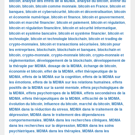
bitcoin
,
analyse des effets de la MDMA
,
analyse du bitcoin
,
avenir du
bitcoin
,
bitcoin
,
bitcoin comme monnaie
,
bitcoin en France
,
bitcoin et
banques
,
bitcoin et cybersécurité
,
bitcoin et décentralisation
,
bitcoin
et économie numérique
,
bitcoin et finance
,
bitcoin et gouvernement
,
bitcoin et marché financier
,
bitcoin et paiement
,
bitcoin et régulation
,
bitcoin et régulation financière
,
bitcoin et sécurité informatique
,
bitcoin et système bancaire
,
bitcoin et système financier
,
bitcoin et
technologie
,
bitcoin et technologie blockchain
,
bitcoin et trading de
crypto-monnaies
,
bitcoin et transactions sécurisées
,
bitcoin pour
les entreprises
,
blockchain
,
blockchain et banques
,
blockchain et
bitcoin
,
crypto-monnaie
,
crypto-monnaie bitcoin
,
crypto-monnaie et
réglementation
,
développement de la blockchain
,
développement de
la thérapie par MDMA
,
dosage de la MDMA
,
échange de bitcoin
,
économie et bitcoin
,
effet de la MDMA
,
effet thérapeutique de la
MDMA
,
effets de la MDMA sur la cognition
,
effets de la MDMA sur
les émotions
,
effets de la MDMA sur les relations humaines
,
effets
positifs de la MDMA sur la santé mentale
,
effets psychologiques de
la MDMA
,
effets psychotropes de la MDMA
,
effets secondaires de la
MDMA
,
effets thérapeutiques de la MDMA
,
efficacité de la MDMA
,
évolution du bitcoin
,
influence du bitcoin
,
marché du bitcoin
,
MDMA
,
MDMA dans la réduction du stress
,
MDMA dans le traitement de la
dépression
,
MDMA dans le traitement des dépendances
comportementales
,
MDMA dans les recherches cliniques
,
MDMA
dans les recherches sur la dépression
,
MDMA dans les soins
psychiatriques
,
MDMA dans les thérapies
,
MDMA dans les