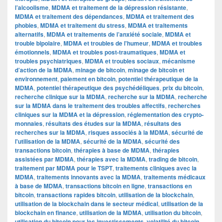
l’alcoolisme
,
MDMA et traitement de la dépression résistante
,
MDMA et traitement des dépendances
,
MDMA et traitement des
phobies
,
MDMA et traitement du stress
,
MDMA et traitements
alternatifs
,
MDMA et traitements de l’anxiété sociale
,
MDMA et
trouble bipolaire
,
MDMA et troubles de l'humeur
,
MDMA et troubles
émotionnels
,
MDMA et troubles post-traumatiques
,
MDMA et
troubles psychiatriques
,
MDMA et troubles sociaux
,
mécanisme
d’action de la MDMA
,
minage de bitcoin
,
minage de bitcoin et
environnement
,
paiement en bitcoin
,
potentiel thérapeutique de la
MDMA
,
potentiel thérapeutique des psychédéliques
,
prix du bitcoin
,
recherche clinique sur la MDMA
,
recherche sur la MDMA
,
recherche
sur la MDMA dans le traitement des troubles affectifs
,
recherches
cliniques sur la MDMA et la dépression
,
réglementation des crypto-
monnaies
,
résultats des études sur la MDMA
,
résultats des
recherches sur la MDMA
,
risques associés à la MDMA
,
sécurité de
l'utilisation de la MDMA
,
sécurité de la MDMA
,
sécurité des
transactions bitcoin
,
thérapies à base de MDMA
,
thérapies
assistées par MDMA
,
thérapies avec la MDMA
,
trading de bitcoin
,
traitement par MDMA pour le TSPT
,
traitements cliniques avec la
MDMA
,
traitements innovants avec la MDMA
,
traitements médicaux
à base de MDMA
,
transactions bitcoin en ligne
,
transactions en
bitcoin
,
transactions rapides bitcoin
,
utilisation de la blockchain
,
utilisation de la blockchain dans le secteur médical
,
utilisation de la
blockchain en finance
,
utilisation de la MDMA
,
utilisation du bitcoin
,
utilisation du bitcoin pour les investissements
,
volatilité du bitcoin
,