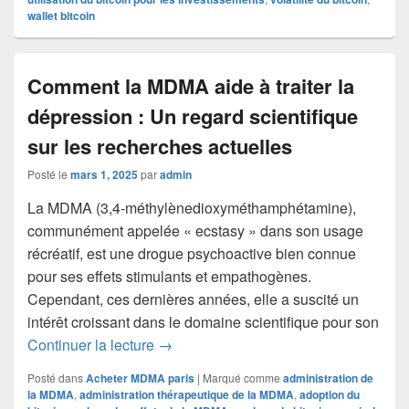
wallet bitcoin
Comment la MDMA aide à traiter la
dépression : Un regard scientifique
sur les recherches actuelles
Posté le
mars 1, 2025
par
admin
La MDMA (3,4-méthylènedioxyméthamphétamine),
communément appelée « ecstasy » dans son usage
récréatif, est une drogue psychoactive bien connue
pour ses effets stimulants et empathogènes.
Cependant, ces dernières années, elle a suscité un
intérêt croissant dans le domaine scientifique pour son
Comment la MDMA aide à traiter la dépr
Continuer la lecture
→
Posté dans
Acheter MDMA paris
|
Marqué comme
administration de
la MDMA
,
administration thérapeutique de la MDMA
,
adoption du