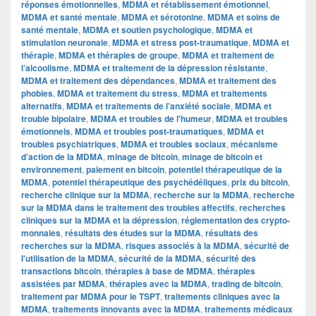
réponses émotionnelles
,
MDMA et rétablissement émotionnel
,
MDMA et santé mentale
,
MDMA et sérotonine
,
MDMA et soins de
santé mentale
,
MDMA et soutien psychologique
,
MDMA et
stimulation neuronale
,
MDMA et stress post-traumatique
,
MDMA et
thérapie
,
MDMA et thérapies de groupe
,
MDMA et traitement de
l’alcoolisme
,
MDMA et traitement de la dépression résistante
,
MDMA et traitement des dépendances
,
MDMA et traitement des
phobies
,
MDMA et traitement du stress
,
MDMA et traitements
alternatifs
,
MDMA et traitements de l’anxiété sociale
,
MDMA et
trouble bipolaire
,
MDMA et troubles de l'humeur
,
MDMA et troubles
émotionnels
,
MDMA et troubles post-traumatiques
,
MDMA et
troubles psychiatriques
,
MDMA et troubles sociaux
,
mécanisme
d’action de la MDMA
,
minage de bitcoin
,
minage de bitcoin et
environnement
,
paiement en bitcoin
,
potentiel thérapeutique de la
MDMA
,
potentiel thérapeutique des psychédéliques
,
prix du bitcoin
,
recherche clinique sur la MDMA
,
recherche sur la MDMA
,
recherche
sur la MDMA dans le traitement des troubles affectifs
,
recherches
cliniques sur la MDMA et la dépression
,
réglementation des crypto-
monnaies
,
résultats des études sur la MDMA
,
résultats des
recherches sur la MDMA
,
risques associés à la MDMA
,
sécurité de
l'utilisation de la MDMA
,
sécurité de la MDMA
,
sécurité des
transactions bitcoin
,
thérapies à base de MDMA
,
thérapies
assistées par MDMA
,
thérapies avec la MDMA
,
trading de bitcoin
,
traitement par MDMA pour le TSPT
,
traitements cliniques avec la
MDMA
,
traitements innovants avec la MDMA
,
traitements médicaux