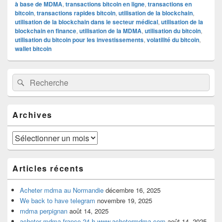
à base de MDMA
,
transactions bitcoin en ligne
,
transactions en
bitcoin
,
transactions rapides bitcoin
,
utilisation de la blockchain
,
utilisation de la blockchain dans le secteur médical
,
utilisation de la
blockchain en finance
,
utilisation de la MDMA
,
utilisation du bitcoin
,
utilisation du bitcoin pour les investissements
,
volatilité du bitcoin
,
wallet bitcoin
Zone
Recherche :
Rechercher
principale
de
widget
pour
Archives
la
barre
latérale
Archives
Articles récents
Acheter mdma au Normandie
décembre 16, 2025
We back to have telegram
novembre 19, 2025
mdma perpignan
août 14, 2025
acheter mdma france 24 h www.achetermdma.com
août 14, 2025