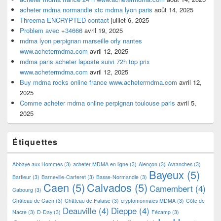
acheter mdma normandie xtc mdma lyon paris
août 14, 2025
Threema ENCRYPTED contact
juillet 6, 2025
Problem avec +34666
avril 19, 2025
mdma lyon perpignan marseille orly nantes
www.achetermdma.com
avril 12, 2025
mdma paris acheter laposte suivi 72h top prix
www.achetermdma.com
avril 12, 2025
Buy mdma rocks online france www.achetermdma.com
avril 12,
2025
Comme acheter mdma online perpignan toulouse paris
avril 5,
2025
Étiquettes
Abbaye aux Hommes
(3)
acheter MDMA en ligne
(3)
Alençon
(3)
Avranches
(3)
Bayeux
(5)
Barfleur
(3)
Barneville-Carteret
(3)
Basse-Normandie
(3)
Caen
(5)
Calvados
(5)
Camembert
(4)
Cabourg
(3)
Château de Caen
(3)
Château de Falaise
(3)
cryptomonnaies MDMA
(3)
Côte de
Deauville
(4)
Dieppe
(4)
Nacre
(3)
D-Day
(3)
Fécamp
(3)