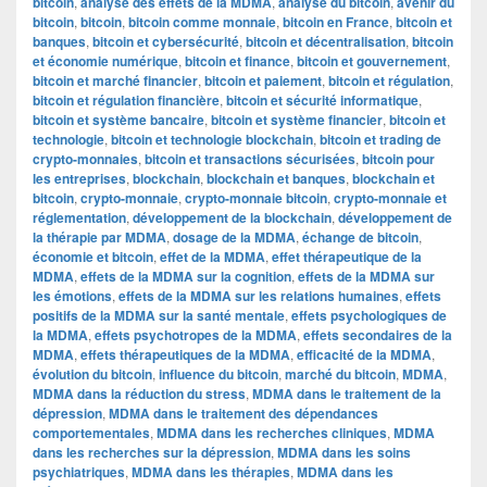
bitcoin
,
analyse des effets de la MDMA
,
analyse du bitcoin
,
avenir du
bitcoin
,
bitcoin
,
bitcoin comme monnaie
,
bitcoin en France
,
bitcoin et
banques
,
bitcoin et cybersécurité
,
bitcoin et décentralisation
,
bitcoin
et économie numérique
,
bitcoin et finance
,
bitcoin et gouvernement
,
bitcoin et marché financier
,
bitcoin et paiement
,
bitcoin et régulation
,
bitcoin et régulation financière
,
bitcoin et sécurité informatique
,
bitcoin et système bancaire
,
bitcoin et système financier
,
bitcoin et
technologie
,
bitcoin et technologie blockchain
,
bitcoin et trading de
crypto-monnaies
,
bitcoin et transactions sécurisées
,
bitcoin pour
les entreprises
,
blockchain
,
blockchain et banques
,
blockchain et
bitcoin
,
crypto-monnaie
,
crypto-monnaie bitcoin
,
crypto-monnaie et
réglementation
,
développement de la blockchain
,
développement de
la thérapie par MDMA
,
dosage de la MDMA
,
échange de bitcoin
,
économie et bitcoin
,
effet de la MDMA
,
effet thérapeutique de la
MDMA
,
effets de la MDMA sur la cognition
,
effets de la MDMA sur
les émotions
,
effets de la MDMA sur les relations humaines
,
effets
positifs de la MDMA sur la santé mentale
,
effets psychologiques de
la MDMA
,
effets psychotropes de la MDMA
,
effets secondaires de la
MDMA
,
effets thérapeutiques de la MDMA
,
efficacité de la MDMA
,
évolution du bitcoin
,
influence du bitcoin
,
marché du bitcoin
,
MDMA
,
MDMA dans la réduction du stress
,
MDMA dans le traitement de la
dépression
,
MDMA dans le traitement des dépendances
comportementales
,
MDMA dans les recherches cliniques
,
MDMA
dans les recherches sur la dépression
,
MDMA dans les soins
psychiatriques
,
MDMA dans les thérapies
,
MDMA dans les