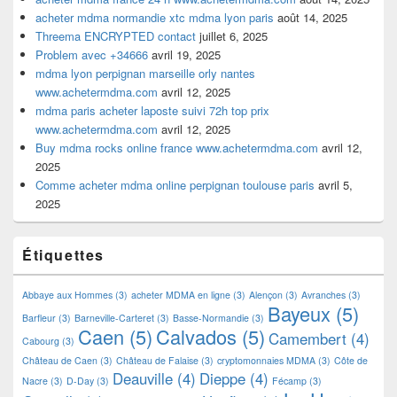
acheter mdma normandie xtc mdma lyon paris
août 14, 2025
Threema ENCRYPTED contact
juillet 6, 2025
Problem avec +34666
avril 19, 2025
mdma lyon perpignan marseille orly nantes
www.achetermdma.com
avril 12, 2025
mdma paris acheter laposte suivi 72h top prix
www.achetermdma.com
avril 12, 2025
Buy mdma rocks online france www.achetermdma.com
avril 12,
2025
Comme acheter mdma online perpignan toulouse paris
avril 5,
2025
Étiquettes
Abbaye aux Hommes
(3)
acheter MDMA en ligne
(3)
Alençon
(3)
Avranches
(3)
Bayeux
(5)
Barfleur
(3)
Barneville-Carteret
(3)
Basse-Normandie
(3)
Caen
(5)
Calvados
(5)
Camembert
(4)
Cabourg
(3)
Château de Caen
(3)
Château de Falaise
(3)
cryptomonnaies MDMA
(3)
Côte de
Deauville
(4)
Dieppe
(4)
Nacre
(3)
D-Day
(3)
Fécamp
(3)