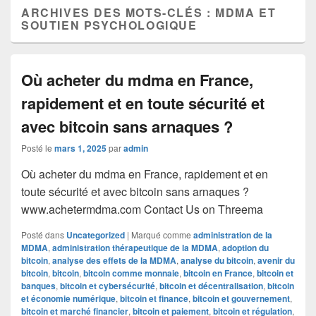
ARCHIVES DES MOTS-CLÉS :
MDMA ET
SOUTIEN PSYCHOLOGIQUE
Où acheter du mdma en France,
rapidement et en toute sécurité et
avec bitcoin sans arnaques ?
Posté le
mars 1, 2025
par
admin
Où acheter du mdma en France, rapidement et en
toute sécurité et avec bitcoin sans arnaques ?
www.achetermdma.com Contact Us on Threema
Posté dans
Uncategorized
|
Marqué comme
administration de la
MDMA
,
administration thérapeutique de la MDMA
,
adoption du
bitcoin
,
analyse des effets de la MDMA
,
analyse du bitcoin
,
avenir du
bitcoin
,
bitcoin
,
bitcoin comme monnaie
,
bitcoin en France
,
bitcoin et
banques
,
bitcoin et cybersécurité
,
bitcoin et décentralisation
,
bitcoin
et économie numérique
,
bitcoin et finance
,
bitcoin et gouvernement
,
bitcoin et marché financier
,
bitcoin et paiement
,
bitcoin et régulation
,