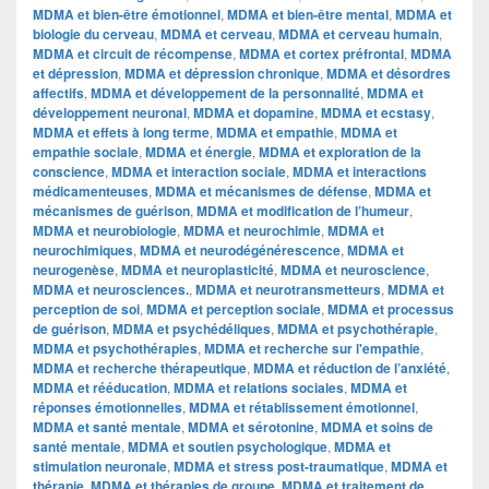
MDMA et bien-être émotionnel
,
MDMA et bien-être mental
,
MDMA et
biologie du cerveau
,
MDMA et cerveau
,
MDMA et cerveau humain
,
MDMA et circuit de récompense
,
MDMA et cortex préfrontal
,
MDMA
et dépression
,
MDMA et dépression chronique
,
MDMA et désordres
affectifs
,
MDMA et développement de la personnalité
,
MDMA et
développement neuronal
,
MDMA et dopamine
,
MDMA et ecstasy
,
MDMA et effets à long terme
,
MDMA et empathie
,
MDMA et
empathie sociale
,
MDMA et énergie
,
MDMA et exploration de la
conscience
,
MDMA et interaction sociale
,
MDMA et interactions
médicamenteuses
,
MDMA et mécanismes de défense
,
MDMA et
mécanismes de guérison
,
MDMA et modification de l’humeur
,
MDMA et neurobiologie
,
MDMA et neurochimie
,
MDMA et
neurochimiques
,
MDMA et neurodégénérescence
,
MDMA et
neurogenèse
,
MDMA et neuroplasticité
,
MDMA et neuroscience
,
MDMA et neurosciences.
,
MDMA et neurotransmetteurs
,
MDMA et
perception de soi
,
MDMA et perception sociale
,
MDMA et processus
de guérison
,
MDMA et psychédéliques
,
MDMA et psychothérapie
,
MDMA et psychothérapies
,
MDMA et recherche sur l'empathie
,
MDMA et recherche thérapeutique
,
MDMA et réduction de l’anxiété
,
MDMA et rééducation
,
MDMA et relations sociales
,
MDMA et
réponses émotionnelles
,
MDMA et rétablissement émotionnel
,
MDMA et santé mentale
,
MDMA et sérotonine
,
MDMA et soins de
santé mentale
,
MDMA et soutien psychologique
,
MDMA et
stimulation neuronale
,
MDMA et stress post-traumatique
,
MDMA et
thérapie
,
MDMA et thérapies de groupe
,
MDMA et traitement de