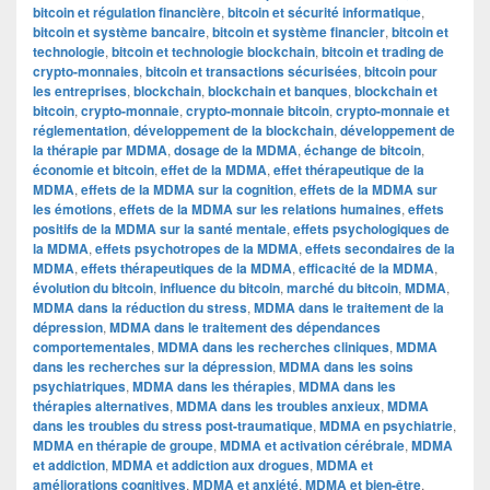
bitcoin et régulation financière
,
bitcoin et sécurité informatique
,
bitcoin et système bancaire
,
bitcoin et système financier
,
bitcoin et
technologie
,
bitcoin et technologie blockchain
,
bitcoin et trading de
crypto-monnaies
,
bitcoin et transactions sécurisées
,
bitcoin pour
les entreprises
,
blockchain
,
blockchain et banques
,
blockchain et
bitcoin
,
crypto-monnaie
,
crypto-monnaie bitcoin
,
crypto-monnaie et
réglementation
,
développement de la blockchain
,
développement de
la thérapie par MDMA
,
dosage de la MDMA
,
échange de bitcoin
,
économie et bitcoin
,
effet de la MDMA
,
effet thérapeutique de la
MDMA
,
effets de la MDMA sur la cognition
,
effets de la MDMA sur
les émotions
,
effets de la MDMA sur les relations humaines
,
effets
positifs de la MDMA sur la santé mentale
,
effets psychologiques de
la MDMA
,
effets psychotropes de la MDMA
,
effets secondaires de la
MDMA
,
effets thérapeutiques de la MDMA
,
efficacité de la MDMA
,
évolution du bitcoin
,
influence du bitcoin
,
marché du bitcoin
,
MDMA
,
MDMA dans la réduction du stress
,
MDMA dans le traitement de la
dépression
,
MDMA dans le traitement des dépendances
comportementales
,
MDMA dans les recherches cliniques
,
MDMA
dans les recherches sur la dépression
,
MDMA dans les soins
psychiatriques
,
MDMA dans les thérapies
,
MDMA dans les
thérapies alternatives
,
MDMA dans les troubles anxieux
,
MDMA
dans les troubles du stress post-traumatique
,
MDMA en psychiatrie
,
MDMA en thérapie de groupe
,
MDMA et activation cérébrale
,
MDMA
et addiction
,
MDMA et addiction aux drogues
,
MDMA et
améliorations cognitives
,
MDMA et anxiété
,
MDMA et bien-être
,