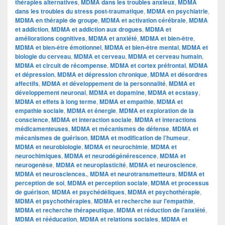
thérapies alternatives
,
MDMA dans les troubles anxieux
,
MDMA
dans les troubles du stress post-traumatique
,
MDMA en psychiatrie
,
MDMA en thérapie de groupe
,
MDMA et activation cérébrale
,
MDMA
et addiction
,
MDMA et addiction aux drogues
,
MDMA et
améliorations cognitives
,
MDMA et anxiété
,
MDMA et bien-être
,
MDMA et bien-être émotionnel
,
MDMA et bien-être mental
,
MDMA et
biologie du cerveau
,
MDMA et cerveau
,
MDMA et cerveau humain
,
MDMA et circuit de récompense
,
MDMA et cortex préfrontal
,
MDMA
et dépression
,
MDMA et dépression chronique
,
MDMA et désordres
affectifs
,
MDMA et développement de la personnalité
,
MDMA et
développement neuronal
,
MDMA et dopamine
,
MDMA et ecstasy
,
MDMA et effets à long terme
,
MDMA et empathie
,
MDMA et
empathie sociale
,
MDMA et énergie
,
MDMA et exploration de la
conscience
,
MDMA et interaction sociale
,
MDMA et interactions
médicamenteuses
,
MDMA et mécanismes de défense
,
MDMA et
mécanismes de guérison
,
MDMA et modification de l’humeur
,
MDMA et neurobiologie
,
MDMA et neurochimie
,
MDMA et
neurochimiques
,
MDMA et neurodégénérescence
,
MDMA et
neurogenèse
,
MDMA et neuroplasticité
,
MDMA et neuroscience
,
MDMA et neurosciences.
,
MDMA et neurotransmetteurs
,
MDMA et
perception de soi
,
MDMA et perception sociale
,
MDMA et processus
de guérison
,
MDMA et psychédéliques
,
MDMA et psychothérapie
,
MDMA et psychothérapies
,
MDMA et recherche sur l'empathie
,
MDMA et recherche thérapeutique
,
MDMA et réduction de l’anxiété
,
MDMA et rééducation
,
MDMA et relations sociales
,
MDMA et