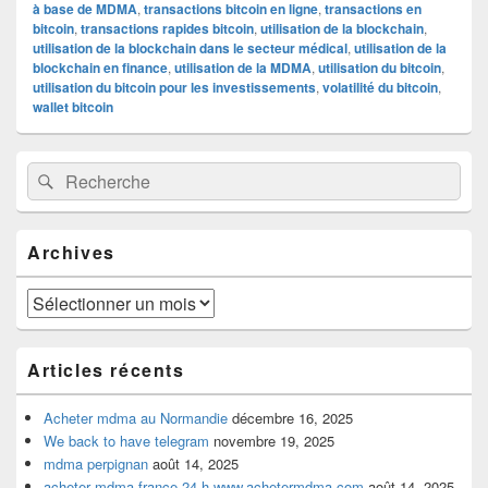
à base de MDMA
,
transactions bitcoin en ligne
,
transactions en
bitcoin
,
transactions rapides bitcoin
,
utilisation de la blockchain
,
utilisation de la blockchain dans le secteur médical
,
utilisation de la
blockchain en finance
,
utilisation de la MDMA
,
utilisation du bitcoin
,
utilisation du bitcoin pour les investissements
,
volatilité du bitcoin
,
wallet bitcoin
Zone
Recherche :
Rechercher
principale
de
widget
pour
Archives
la
barre
latérale
Archives
Articles récents
Acheter mdma au Normandie
décembre 16, 2025
We back to have telegram
novembre 19, 2025
mdma perpignan
août 14, 2025
acheter mdma france 24 h www.achetermdma.com
août 14, 2025