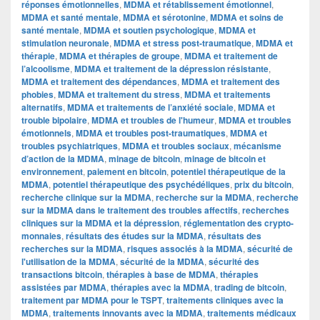
réponses émotionnelles
,
MDMA et rétablissement émotionnel
,
MDMA et santé mentale
,
MDMA et sérotonine
,
MDMA et soins de
santé mentale
,
MDMA et soutien psychologique
,
MDMA et
stimulation neuronale
,
MDMA et stress post-traumatique
,
MDMA et
thérapie
,
MDMA et thérapies de groupe
,
MDMA et traitement de
l’alcoolisme
,
MDMA et traitement de la dépression résistante
,
MDMA et traitement des dépendances
,
MDMA et traitement des
phobies
,
MDMA et traitement du stress
,
MDMA et traitements
alternatifs
,
MDMA et traitements de l’anxiété sociale
,
MDMA et
trouble bipolaire
,
MDMA et troubles de l'humeur
,
MDMA et troubles
émotionnels
,
MDMA et troubles post-traumatiques
,
MDMA et
troubles psychiatriques
,
MDMA et troubles sociaux
,
mécanisme
d’action de la MDMA
,
minage de bitcoin
,
minage de bitcoin et
environnement
,
paiement en bitcoin
,
potentiel thérapeutique de la
MDMA
,
potentiel thérapeutique des psychédéliques
,
prix du bitcoin
,
recherche clinique sur la MDMA
,
recherche sur la MDMA
,
recherche
sur la MDMA dans le traitement des troubles affectifs
,
recherches
cliniques sur la MDMA et la dépression
,
réglementation des crypto-
monnaies
,
résultats des études sur la MDMA
,
résultats des
recherches sur la MDMA
,
risques associés à la MDMA
,
sécurité de
l'utilisation de la MDMA
,
sécurité de la MDMA
,
sécurité des
transactions bitcoin
,
thérapies à base de MDMA
,
thérapies
assistées par MDMA
,
thérapies avec la MDMA
,
trading de bitcoin
,
traitement par MDMA pour le TSPT
,
traitements cliniques avec la
MDMA
,
traitements innovants avec la MDMA
,
traitements médicaux