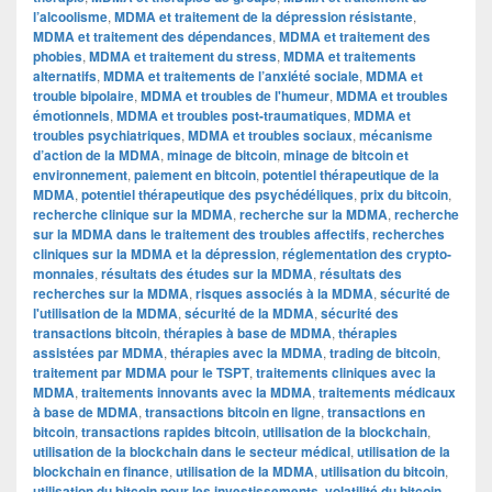
l’alcoolisme
,
MDMA et traitement de la dépression résistante
,
MDMA et traitement des dépendances
,
MDMA et traitement des
phobies
,
MDMA et traitement du stress
,
MDMA et traitements
alternatifs
,
MDMA et traitements de l’anxiété sociale
,
MDMA et
trouble bipolaire
,
MDMA et troubles de l'humeur
,
MDMA et troubles
émotionnels
,
MDMA et troubles post-traumatiques
,
MDMA et
troubles psychiatriques
,
MDMA et troubles sociaux
,
mécanisme
d’action de la MDMA
,
minage de bitcoin
,
minage de bitcoin et
environnement
,
paiement en bitcoin
,
potentiel thérapeutique de la
MDMA
,
potentiel thérapeutique des psychédéliques
,
prix du bitcoin
,
recherche clinique sur la MDMA
,
recherche sur la MDMA
,
recherche
sur la MDMA dans le traitement des troubles affectifs
,
recherches
cliniques sur la MDMA et la dépression
,
réglementation des crypto-
monnaies
,
résultats des études sur la MDMA
,
résultats des
recherches sur la MDMA
,
risques associés à la MDMA
,
sécurité de
l'utilisation de la MDMA
,
sécurité de la MDMA
,
sécurité des
transactions bitcoin
,
thérapies à base de MDMA
,
thérapies
assistées par MDMA
,
thérapies avec la MDMA
,
trading de bitcoin
,
traitement par MDMA pour le TSPT
,
traitements cliniques avec la
MDMA
,
traitements innovants avec la MDMA
,
traitements médicaux
à base de MDMA
,
transactions bitcoin en ligne
,
transactions en
bitcoin
,
transactions rapides bitcoin
,
utilisation de la blockchain
,
utilisation de la blockchain dans le secteur médical
,
utilisation de la
blockchain en finance
,
utilisation de la MDMA
,
utilisation du bitcoin
,
utilisation du bitcoin pour les investissements
,
volatilité du bitcoin
,