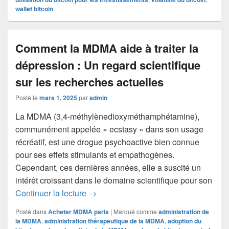
wallet bitcoin
Comment la MDMA aide à traiter la
dépression : Un regard scientifique
sur les recherches actuelles
Posté le
mars 1, 2025
par
admin
La MDMA (3,4-méthylènedioxyméthamphétamine),
communément appelée « ecstasy » dans son usage
récréatif, est une drogue psychoactive bien connue
pour ses effets stimulants et empathogènes.
Cependant, ces dernières années, elle a suscité un
intérêt croissant dans le domaine scientifique pour son
Comment la MDMA aide à traiter la dépr
Continuer la lecture
→
Posté dans
Acheter MDMA paris
|
Marqué comme
administration de
la MDMA
,
administration thérapeutique de la MDMA
,
adoption du