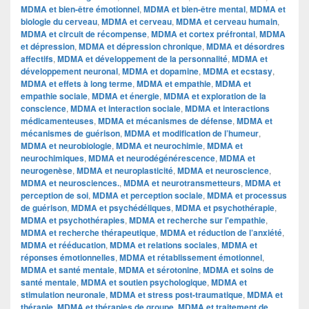
MDMA et bien-être émotionnel
,
MDMA et bien-être mental
,
MDMA et
biologie du cerveau
,
MDMA et cerveau
,
MDMA et cerveau humain
,
MDMA et circuit de récompense
,
MDMA et cortex préfrontal
,
MDMA
et dépression
,
MDMA et dépression chronique
,
MDMA et désordres
affectifs
,
MDMA et développement de la personnalité
,
MDMA et
développement neuronal
,
MDMA et dopamine
,
MDMA et ecstasy
,
MDMA et effets à long terme
,
MDMA et empathie
,
MDMA et
empathie sociale
,
MDMA et énergie
,
MDMA et exploration de la
conscience
,
MDMA et interaction sociale
,
MDMA et interactions
médicamenteuses
,
MDMA et mécanismes de défense
,
MDMA et
mécanismes de guérison
,
MDMA et modification de l’humeur
,
MDMA et neurobiologie
,
MDMA et neurochimie
,
MDMA et
neurochimiques
,
MDMA et neurodégénérescence
,
MDMA et
neurogenèse
,
MDMA et neuroplasticité
,
MDMA et neuroscience
,
MDMA et neurosciences.
,
MDMA et neurotransmetteurs
,
MDMA et
perception de soi
,
MDMA et perception sociale
,
MDMA et processus
de guérison
,
MDMA et psychédéliques
,
MDMA et psychothérapie
,
MDMA et psychothérapies
,
MDMA et recherche sur l'empathie
,
MDMA et recherche thérapeutique
,
MDMA et réduction de l’anxiété
,
MDMA et rééducation
,
MDMA et relations sociales
,
MDMA et
réponses émotionnelles
,
MDMA et rétablissement émotionnel
,
MDMA et santé mentale
,
MDMA et sérotonine
,
MDMA et soins de
santé mentale
,
MDMA et soutien psychologique
,
MDMA et
stimulation neuronale
,
MDMA et stress post-traumatique
,
MDMA et
thérapie
,
MDMA et thérapies de groupe
,
MDMA et traitement de