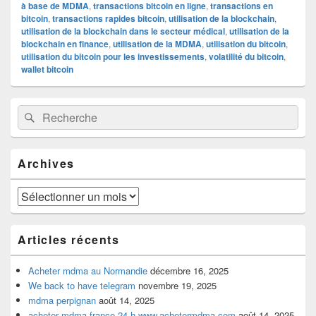
à base de MDMA
,
transactions bitcoin en ligne
,
transactions en
bitcoin
,
transactions rapides bitcoin
,
utilisation de la blockchain
,
utilisation de la blockchain dans le secteur médical
,
utilisation de la
blockchain en finance
,
utilisation de la MDMA
,
utilisation du bitcoin
,
utilisation du bitcoin pour les investissements
,
volatilité du bitcoin
,
wallet bitcoin
Zone
Recherche :
Rechercher
principale
de
widget
pour
Archives
la
barre
latérale
Archives
Articles récents
Acheter mdma au Normandie
décembre 16, 2025
We back to have telegram
novembre 19, 2025
mdma perpignan
août 14, 2025
acheter mdma france 24 h www.achetermdma.com
août 14, 2025