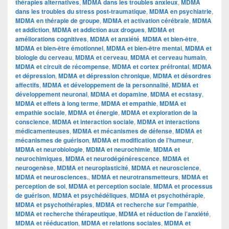
thérapies alternatives
,
MDMA dans les troubles anxieux
,
MDMA
dans les troubles du stress post-traumatique
,
MDMA en psychiatrie
,
MDMA en thérapie de groupe
,
MDMA et activation cérébrale
,
MDMA
et addiction
,
MDMA et addiction aux drogues
,
MDMA et
améliorations cognitives
,
MDMA et anxiété
,
MDMA et bien-être
,
MDMA et bien-être émotionnel
,
MDMA et bien-être mental
,
MDMA et
biologie du cerveau
,
MDMA et cerveau
,
MDMA et cerveau humain
,
MDMA et circuit de récompense
,
MDMA et cortex préfrontal
,
MDMA
et dépression
,
MDMA et dépression chronique
,
MDMA et désordres
affectifs
,
MDMA et développement de la personnalité
,
MDMA et
développement neuronal
,
MDMA et dopamine
,
MDMA et ecstasy
,
MDMA et effets à long terme
,
MDMA et empathie
,
MDMA et
empathie sociale
,
MDMA et énergie
,
MDMA et exploration de la
conscience
,
MDMA et interaction sociale
,
MDMA et interactions
médicamenteuses
,
MDMA et mécanismes de défense
,
MDMA et
mécanismes de guérison
,
MDMA et modification de l’humeur
,
MDMA et neurobiologie
,
MDMA et neurochimie
,
MDMA et
neurochimiques
,
MDMA et neurodégénérescence
,
MDMA et
neurogenèse
,
MDMA et neuroplasticité
,
MDMA et neuroscience
,
MDMA et neurosciences.
,
MDMA et neurotransmetteurs
,
MDMA et
perception de soi
,
MDMA et perception sociale
,
MDMA et processus
de guérison
,
MDMA et psychédéliques
,
MDMA et psychothérapie
,
MDMA et psychothérapies
,
MDMA et recherche sur l'empathie
,
MDMA et recherche thérapeutique
,
MDMA et réduction de l’anxiété
,
MDMA et rééducation
,
MDMA et relations sociales
,
MDMA et