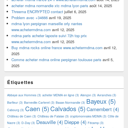
acheter mdma normandie xtc mdma lyon paris
août 14, 2025
Threema ENCRYPTED contact
juillet 6, 2025
Problem avec +34666
avril 19, 2025
mdma lyon perpignan marseille orly nantes
www.achetermdma.com
avril 12, 2025
mdma paris acheter laposte suivi 72h top prix
www.achetermdma.com
avril 12, 2025
Buy mdma rocks online france www.achetermdma.com
avril 12,
2025
Comme acheter mdma online perpignan toulouse paris
avril 5,
2025
Étiquettes
Abbaye aux Hommes
(3)
acheter MDMA en ligne
(3)
Alençon
(3)
Avranches
(3)
Bayeux
(5)
Barfleur
(3)
Barneville-Carteret
(3)
Basse-Normandie
(3)
Caen
(5)
Calvados
(5)
Camembert
(4)
Cabourg
(3)
Château de Caen
(3)
Château de Falaise
(3)
cryptomonnaies MDMA
(3)
Côte de
Deauville
(4)
Dieppe
(4)
Nacre
(3)
D-Day
(3)
Fécamp
(3)