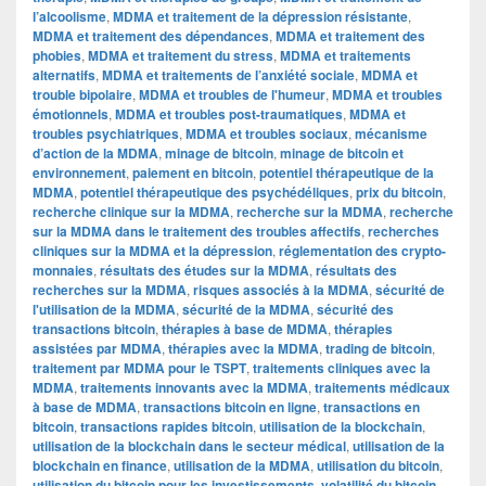
l’alcoolisme
,
MDMA et traitement de la dépression résistante
,
MDMA et traitement des dépendances
,
MDMA et traitement des
phobies
,
MDMA et traitement du stress
,
MDMA et traitements
alternatifs
,
MDMA et traitements de l’anxiété sociale
,
MDMA et
trouble bipolaire
,
MDMA et troubles de l'humeur
,
MDMA et troubles
émotionnels
,
MDMA et troubles post-traumatiques
,
MDMA et
troubles psychiatriques
,
MDMA et troubles sociaux
,
mécanisme
d’action de la MDMA
,
minage de bitcoin
,
minage de bitcoin et
environnement
,
paiement en bitcoin
,
potentiel thérapeutique de la
MDMA
,
potentiel thérapeutique des psychédéliques
,
prix du bitcoin
,
recherche clinique sur la MDMA
,
recherche sur la MDMA
,
recherche
sur la MDMA dans le traitement des troubles affectifs
,
recherches
cliniques sur la MDMA et la dépression
,
réglementation des crypto-
monnaies
,
résultats des études sur la MDMA
,
résultats des
recherches sur la MDMA
,
risques associés à la MDMA
,
sécurité de
l'utilisation de la MDMA
,
sécurité de la MDMA
,
sécurité des
transactions bitcoin
,
thérapies à base de MDMA
,
thérapies
assistées par MDMA
,
thérapies avec la MDMA
,
trading de bitcoin
,
traitement par MDMA pour le TSPT
,
traitements cliniques avec la
MDMA
,
traitements innovants avec la MDMA
,
traitements médicaux
à base de MDMA
,
transactions bitcoin en ligne
,
transactions en
bitcoin
,
transactions rapides bitcoin
,
utilisation de la blockchain
,
utilisation de la blockchain dans le secteur médical
,
utilisation de la
blockchain en finance
,
utilisation de la MDMA
,
utilisation du bitcoin
,
utilisation du bitcoin pour les investissements
,
volatilité du bitcoin
,