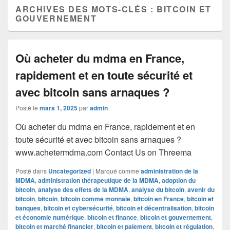
ARCHIVES DES MOTS-CLÉS :
BITCOIN ET
GOUVERNEMENT
Où acheter du mdma en France,
rapidement et en toute sécurité et
avec bitcoin sans arnaques ?
Posté le
mars 1, 2025
par
admin
Où acheter du mdma en France, rapidement et en
toute sécurité et avec bitcoin sans arnaques ?
www.achetermdma.com Contact Us on Threema
Posté dans
Uncategorized
|
Marqué comme
administration de la
MDMA
,
administration thérapeutique de la MDMA
,
adoption du
bitcoin
,
analyse des effets de la MDMA
,
analyse du bitcoin
,
avenir du
bitcoin
,
bitcoin
,
bitcoin comme monnaie
,
bitcoin en France
,
bitcoin et
banques
,
bitcoin et cybersécurité
,
bitcoin et décentralisation
,
bitcoin
et économie numérique
,
bitcoin et finance
,
bitcoin et gouvernement
,
bitcoin et marché financier
,
bitcoin et paiement
,
bitcoin et régulation
,