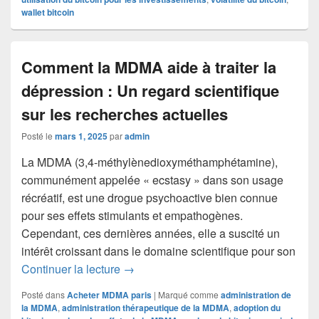
wallet bitcoin
Comment la MDMA aide à traiter la
dépression : Un regard scientifique
sur les recherches actuelles
Posté le
mars 1, 2025
par
admin
La MDMA (3,4-méthylènedioxyméthamphétamine),
communément appelée « ecstasy » dans son usage
récréatif, est une drogue psychoactive bien connue
pour ses effets stimulants et empathogènes.
Cependant, ces dernières années, elle a suscité un
intérêt croissant dans le domaine scientifique pour son
Comment la MDMA aide à traiter la dépr
Continuer la lecture
→
Posté dans
Acheter MDMA paris
|
Marqué comme
administration de
la MDMA
,
administration thérapeutique de la MDMA
,
adoption du