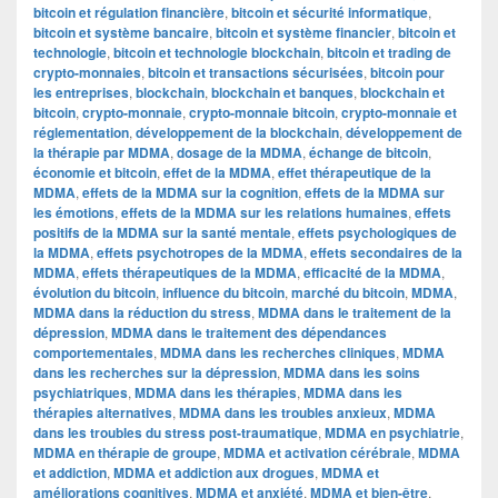
bitcoin et régulation financière
,
bitcoin et sécurité informatique
,
bitcoin et système bancaire
,
bitcoin et système financier
,
bitcoin et
technologie
,
bitcoin et technologie blockchain
,
bitcoin et trading de
crypto-monnaies
,
bitcoin et transactions sécurisées
,
bitcoin pour
les entreprises
,
blockchain
,
blockchain et banques
,
blockchain et
bitcoin
,
crypto-monnaie
,
crypto-monnaie bitcoin
,
crypto-monnaie et
réglementation
,
développement de la blockchain
,
développement de
la thérapie par MDMA
,
dosage de la MDMA
,
échange de bitcoin
,
économie et bitcoin
,
effet de la MDMA
,
effet thérapeutique de la
MDMA
,
effets de la MDMA sur la cognition
,
effets de la MDMA sur
les émotions
,
effets de la MDMA sur les relations humaines
,
effets
positifs de la MDMA sur la santé mentale
,
effets psychologiques de
la MDMA
,
effets psychotropes de la MDMA
,
effets secondaires de la
MDMA
,
effets thérapeutiques de la MDMA
,
efficacité de la MDMA
,
évolution du bitcoin
,
influence du bitcoin
,
marché du bitcoin
,
MDMA
,
MDMA dans la réduction du stress
,
MDMA dans le traitement de la
dépression
,
MDMA dans le traitement des dépendances
comportementales
,
MDMA dans les recherches cliniques
,
MDMA
dans les recherches sur la dépression
,
MDMA dans les soins
psychiatriques
,
MDMA dans les thérapies
,
MDMA dans les
thérapies alternatives
,
MDMA dans les troubles anxieux
,
MDMA
dans les troubles du stress post-traumatique
,
MDMA en psychiatrie
,
MDMA en thérapie de groupe
,
MDMA et activation cérébrale
,
MDMA
et addiction
,
MDMA et addiction aux drogues
,
MDMA et
améliorations cognitives
,
MDMA et anxiété
,
MDMA et bien-être
,