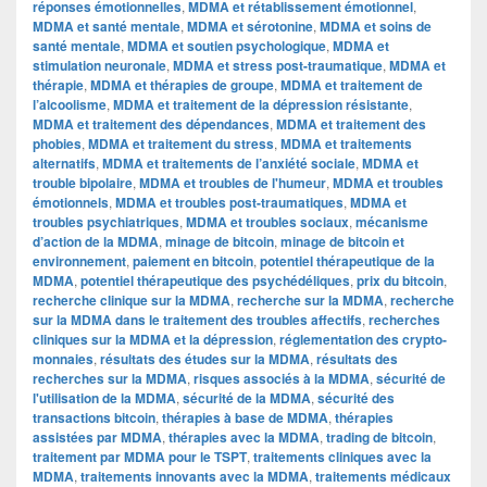
réponses émotionnelles
,
MDMA et rétablissement émotionnel
,
MDMA et santé mentale
,
MDMA et sérotonine
,
MDMA et soins de
santé mentale
,
MDMA et soutien psychologique
,
MDMA et
stimulation neuronale
,
MDMA et stress post-traumatique
,
MDMA et
thérapie
,
MDMA et thérapies de groupe
,
MDMA et traitement de
l’alcoolisme
,
MDMA et traitement de la dépression résistante
,
MDMA et traitement des dépendances
,
MDMA et traitement des
phobies
,
MDMA et traitement du stress
,
MDMA et traitements
alternatifs
,
MDMA et traitements de l’anxiété sociale
,
MDMA et
trouble bipolaire
,
MDMA et troubles de l'humeur
,
MDMA et troubles
émotionnels
,
MDMA et troubles post-traumatiques
,
MDMA et
troubles psychiatriques
,
MDMA et troubles sociaux
,
mécanisme
d’action de la MDMA
,
minage de bitcoin
,
minage de bitcoin et
environnement
,
paiement en bitcoin
,
potentiel thérapeutique de la
MDMA
,
potentiel thérapeutique des psychédéliques
,
prix du bitcoin
,
recherche clinique sur la MDMA
,
recherche sur la MDMA
,
recherche
sur la MDMA dans le traitement des troubles affectifs
,
recherches
cliniques sur la MDMA et la dépression
,
réglementation des crypto-
monnaies
,
résultats des études sur la MDMA
,
résultats des
recherches sur la MDMA
,
risques associés à la MDMA
,
sécurité de
l'utilisation de la MDMA
,
sécurité de la MDMA
,
sécurité des
transactions bitcoin
,
thérapies à base de MDMA
,
thérapies
assistées par MDMA
,
thérapies avec la MDMA
,
trading de bitcoin
,
traitement par MDMA pour le TSPT
,
traitements cliniques avec la
MDMA
,
traitements innovants avec la MDMA
,
traitements médicaux