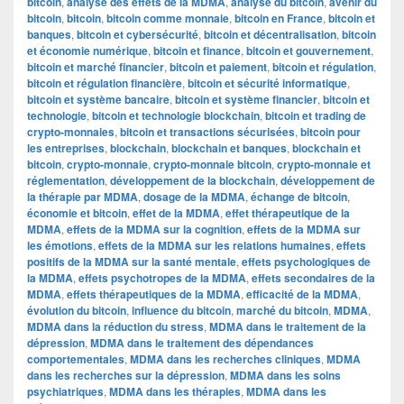
bitcoin
,
analyse des effets de la MDMA
,
analyse du bitcoin
,
avenir du
bitcoin
,
bitcoin
,
bitcoin comme monnaie
,
bitcoin en France
,
bitcoin et
banques
,
bitcoin et cybersécurité
,
bitcoin et décentralisation
,
bitcoin
et économie numérique
,
bitcoin et finance
,
bitcoin et gouvernement
,
bitcoin et marché financier
,
bitcoin et paiement
,
bitcoin et régulation
,
bitcoin et régulation financière
,
bitcoin et sécurité informatique
,
bitcoin et système bancaire
,
bitcoin et système financier
,
bitcoin et
technologie
,
bitcoin et technologie blockchain
,
bitcoin et trading de
crypto-monnaies
,
bitcoin et transactions sécurisées
,
bitcoin pour
les entreprises
,
blockchain
,
blockchain et banques
,
blockchain et
bitcoin
,
crypto-monnaie
,
crypto-monnaie bitcoin
,
crypto-monnaie et
réglementation
,
développement de la blockchain
,
développement de
la thérapie par MDMA
,
dosage de la MDMA
,
échange de bitcoin
,
économie et bitcoin
,
effet de la MDMA
,
effet thérapeutique de la
MDMA
,
effets de la MDMA sur la cognition
,
effets de la MDMA sur
les émotions
,
effets de la MDMA sur les relations humaines
,
effets
positifs de la MDMA sur la santé mentale
,
effets psychologiques de
la MDMA
,
effets psychotropes de la MDMA
,
effets secondaires de la
MDMA
,
effets thérapeutiques de la MDMA
,
efficacité de la MDMA
,
évolution du bitcoin
,
influence du bitcoin
,
marché du bitcoin
,
MDMA
,
MDMA dans la réduction du stress
,
MDMA dans le traitement de la
dépression
,
MDMA dans le traitement des dépendances
comportementales
,
MDMA dans les recherches cliniques
,
MDMA
dans les recherches sur la dépression
,
MDMA dans les soins
psychiatriques
,
MDMA dans les thérapies
,
MDMA dans les