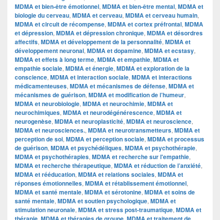
MDMA et bien-être émotionnel
,
MDMA et bien-être mental
,
MDMA et
biologie du cerveau
,
MDMA et cerveau
,
MDMA et cerveau humain
,
MDMA et circuit de récompense
,
MDMA et cortex préfrontal
,
MDMA
et dépression
,
MDMA et dépression chronique
,
MDMA et désordres
affectifs
,
MDMA et développement de la personnalité
,
MDMA et
développement neuronal
,
MDMA et dopamine
,
MDMA et ecstasy
,
MDMA et effets à long terme
,
MDMA et empathie
,
MDMA et
empathie sociale
,
MDMA et énergie
,
MDMA et exploration de la
conscience
,
MDMA et interaction sociale
,
MDMA et interactions
médicamenteuses
,
MDMA et mécanismes de défense
,
MDMA et
mécanismes de guérison
,
MDMA et modification de l’humeur
,
MDMA et neurobiologie
,
MDMA et neurochimie
,
MDMA et
neurochimiques
,
MDMA et neurodégénérescence
,
MDMA et
neurogenèse
,
MDMA et neuroplasticité
,
MDMA et neuroscience
,
MDMA et neurosciences.
,
MDMA et neurotransmetteurs
,
MDMA et
perception de soi
,
MDMA et perception sociale
,
MDMA et processus
de guérison
,
MDMA et psychédéliques
,
MDMA et psychothérapie
,
MDMA et psychothérapies
,
MDMA et recherche sur l'empathie
,
MDMA et recherche thérapeutique
,
MDMA et réduction de l’anxiété
,
MDMA et rééducation
,
MDMA et relations sociales
,
MDMA et
réponses émotionnelles
,
MDMA et rétablissement émotionnel
,
MDMA et santé mentale
,
MDMA et sérotonine
,
MDMA et soins de
santé mentale
,
MDMA et soutien psychologique
,
MDMA et
stimulation neuronale
,
MDMA et stress post-traumatique
,
MDMA et
thérapie
,
MDMA et thérapies de groupe
,
MDMA et traitement de