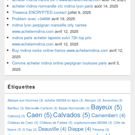
acheter mdma normandie xtc mdma lyon paris
août 14, 2025
Threema ENCRYPTED contact
juillet 6, 2025
Problem avec +34666
avril 19, 2025
mdma lyon perpignan marseille orly nantes
www.achetermdma.com
avril 12, 2025
mdma paris acheter laposte suivi 72h top prix
www.achetermdma.com
avril 12, 2025
Buy mdma rocks online france www.achetermdma.com
avril 12,
2025
Comme acheter mdma online perpignan toulouse paris
avril 5,
2025
Étiquettes
Abbaye aux Hommes
(3)
acheter MDMA en ligne
(3)
Alençon
(3)
Avranches
(3)
Bayeux
(5)
Barfleur
(3)
Barneville-Carteret
(3)
Basse-Normandie
(3)
Caen
(5)
Calvados
(5)
Camembert
(4)
Cabourg
(3)
Château de Caen
(3)
Château de Falaise
(3)
cryptomonnaies MDMA
(3)
Côte de
Deauville
(4)
Dieppe
(4)
Nacre
(3)
D-Day
(3)
Fécamp
(3)