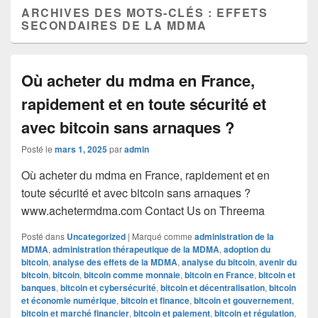
ARCHIVES DES MOTS-CLÉS :
EFFETS
SECONDAIRES DE LA MDMA
Où acheter du mdma en France,
rapidement et en toute sécurité et
avec bitcoin sans arnaques ?
Posté le
mars 1, 2025
par
admin
Où acheter du mdma en France, rapidement et en
toute sécurité et avec bitcoin sans arnaques ?
www.achetermdma.com Contact Us on Threema
Posté dans
Uncategorized
|
Marqué comme
administration de la
MDMA
,
administration thérapeutique de la MDMA
,
adoption du
bitcoin
,
analyse des effets de la MDMA
,
analyse du bitcoin
,
avenir du
bitcoin
,
bitcoin
,
bitcoin comme monnaie
,
bitcoin en France
,
bitcoin et
banques
,
bitcoin et cybersécurité
,
bitcoin et décentralisation
,
bitcoin
et économie numérique
,
bitcoin et finance
,
bitcoin et gouvernement
,
bitcoin et marché financier
,
bitcoin et paiement
,
bitcoin et régulation
,