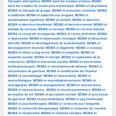
thérapies alternatives
,
MDMA dans les troubles anxieux
,
MDMA
dans les troubles du stress post-traumatique
,
MDMA en psychiatrie
,
MDMA en thérapie de groupe
,
MDMA et activation cérébrale
,
MDMA
et addiction
,
MDMA et addiction aux drogues
,
MDMA et
améliorations cognitives
,
MDMA et anxiété
,
MDMA et bien-être
,
MDMA et bien-être émotionnel
,
MDMA et bien-être mental
,
MDMA et
biologie du cerveau
,
MDMA et cerveau
,
MDMA et cerveau humain
,
MDMA et circuit de récompense
,
MDMA et cortex préfrontal
,
MDMA
et dépression
,
MDMA et dépression chronique
,
MDMA et désordres
affectifs
,
MDMA et développement de la personnalité
,
MDMA et
développement neuronal
,
MDMA et dopamine
,
MDMA et ecstasy
,
MDMA et effets à long terme
,
MDMA et empathie
,
MDMA et
empathie sociale
,
MDMA et énergie
,
MDMA et exploration de la
conscience
,
MDMA et interaction sociale
,
MDMA et interactions
médicamenteuses
,
MDMA et mécanismes de défense
,
MDMA et
mécanismes de guérison
,
MDMA et modification de l’humeur
,
MDMA et neurobiologie
,
MDMA et neurochimie
,
MDMA et
neurochimiques
,
MDMA et neurodégénérescence
,
MDMA et
neurogenèse
,
MDMA et neuroplasticité
,
MDMA et neuroscience
,
MDMA et neurosciences.
,
MDMA et neurotransmetteurs
,
MDMA et
perception de soi
,
MDMA et perception sociale
,
MDMA et processus
de guérison
,
MDMA et psychédéliques
,
MDMA et psychothérapie
,
MDMA et psychothérapies
,
MDMA et recherche sur l'empathie
,
MDMA et recherche thérapeutique
,
MDMA et réduction de l’anxiété
,
MDMA et rééducation
,
MDMA et relations sociales
,
MDMA et