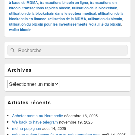
à base de MDMA
,
transactions bitcoin en ligne
,
transactions en
bitcoin
,
transactions rapides bitcoin
,
utilisation de la blockchain
,
utilisation de la blockchain dans le secteur médical
,
utilisation de la
blockchain en finance
,
utilisation de la MDMA
,
utilisation du bitcoin
,
utilisation du bitcoin pour les investissements
,
volatilité du bitcoin
,
wallet bitcoin
Zone
Recherche :
Rechercher
principale
de
widget
pour
Archives
la
barre
latérale
Archives
Articles récents
Acheter mdma au Normandie
décembre 16, 2025
We back to have telegram
novembre 19, 2025
mdma perpignan
août 14, 2025
acheter mdma france 24 h www.achetermdma.com
août 14, 2025