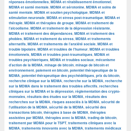
réponses émotionnelles
,
MDMA et rétablissement émotionnel
,
MDMA et santé mentale
,
MDMA et sérotonine
,
MDMA et soins de
santé mentale
,
MDMA et soutien psychologique
,
MDMA et
stimulation neuronale
,
MDMA et stress post-traumatique
,
MDMA et
thérapie
,
MDMA et thérapies de groupe
,
MDMA et traitement de
l’alcoolisme
,
MDMA et traitement de la dépression résistante
,
MDMA et traitement des dépendances
,
MDMA et traitement des
phobies
,
MDMA et traitement du stress
,
MDMA et traitements
alternatifs
,
MDMA et traitements de l’anxiété sociale
,
MDMA et
trouble bipolaire
,
MDMA et troubles de l'humeur
,
MDMA et troubles
émotionnels
,
MDMA et troubles post-traumatiques
,
MDMA et
troubles psychiatriques
,
MDMA et troubles sociaux
,
mécanisme
d’action de la MDMA
,
minage de bitcoin
,
minage de bitcoin et
environnement
,
paiement en bitcoin
,
potentiel thérapeutique de la
MDMA
,
potentiel thérapeutique des psychédéliques
,
prix du bitcoin
,
recherche clinique sur la MDMA
,
recherche sur la MDMA
,
recherche
sur la MDMA dans le traitement des troubles affectifs
,
recherches
cliniques sur la MDMA et la dépression
,
réglementation des crypto-
monnaies
,
résultats des études sur la MDMA
,
résultats des
recherches sur la MDMA
,
risques associés à la MDMA
,
sécurité de
l'utilisation de la MDMA
,
sécurité de la MDMA
,
sécurité des
transactions bitcoin
,
thérapies à base de MDMA
,
thérapies
assistées par MDMA
,
thérapies avec la MDMA
,
trading de bitcoin
,
traitement par MDMA pour le TSPT
,
traitements cliniques avec la
MDMA
,
traitements innovants avec la MDMA
,
traitements médicaux