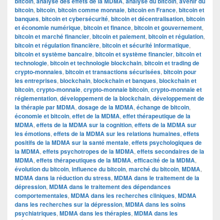
bitcoin
,
analyse des effets de la MDMA
,
analyse du bitcoin
,
avenir du
bitcoin
,
bitcoin
,
bitcoin comme monnaie
,
bitcoin en France
,
bitcoin et
banques
,
bitcoin et cybersécurité
,
bitcoin et décentralisation
,
bitcoin
et économie numérique
,
bitcoin et finance
,
bitcoin et gouvernement
,
bitcoin et marché financier
,
bitcoin et paiement
,
bitcoin et régulation
,
bitcoin et régulation financière
,
bitcoin et sécurité informatique
,
bitcoin et système bancaire
,
bitcoin et système financier
,
bitcoin et
technologie
,
bitcoin et technologie blockchain
,
bitcoin et trading de
crypto-monnaies
,
bitcoin et transactions sécurisées
,
bitcoin pour
les entreprises
,
blockchain
,
blockchain et banques
,
blockchain et
bitcoin
,
crypto-monnaie
,
crypto-monnaie bitcoin
,
crypto-monnaie et
réglementation
,
développement de la blockchain
,
développement de
la thérapie par MDMA
,
dosage de la MDMA
,
échange de bitcoin
,
économie et bitcoin
,
effet de la MDMA
,
effet thérapeutique de la
MDMA
,
effets de la MDMA sur la cognition
,
effets de la MDMA sur
les émotions
,
effets de la MDMA sur les relations humaines
,
effets
positifs de la MDMA sur la santé mentale
,
effets psychologiques de
la MDMA
,
effets psychotropes de la MDMA
,
effets secondaires de la
MDMA
,
effets thérapeutiques de la MDMA
,
efficacité de la MDMA
,
évolution du bitcoin
,
influence du bitcoin
,
marché du bitcoin
,
MDMA
,
MDMA dans la réduction du stress
,
MDMA dans le traitement de la
dépression
,
MDMA dans le traitement des dépendances
comportementales
,
MDMA dans les recherches cliniques
,
MDMA
dans les recherches sur la dépression
,
MDMA dans les soins
psychiatriques
,
MDMA dans les thérapies
,
MDMA dans les