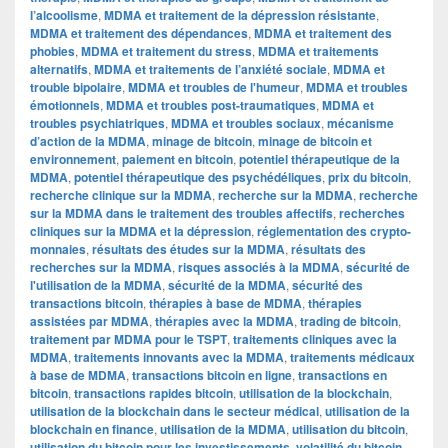
l’alcoolisme
,
MDMA et traitement de la dépression résistante
,
MDMA et traitement des dépendances
,
MDMA et traitement des
phobies
,
MDMA et traitement du stress
,
MDMA et traitements
alternatifs
,
MDMA et traitements de l’anxiété sociale
,
MDMA et
trouble bipolaire
,
MDMA et troubles de l'humeur
,
MDMA et troubles
émotionnels
,
MDMA et troubles post-traumatiques
,
MDMA et
troubles psychiatriques
,
MDMA et troubles sociaux
,
mécanisme
d’action de la MDMA
,
minage de bitcoin
,
minage de bitcoin et
environnement
,
paiement en bitcoin
,
potentiel thérapeutique de la
MDMA
,
potentiel thérapeutique des psychédéliques
,
prix du bitcoin
,
recherche clinique sur la MDMA
,
recherche sur la MDMA
,
recherche
sur la MDMA dans le traitement des troubles affectifs
,
recherches
cliniques sur la MDMA et la dépression
,
réglementation des crypto-
monnaies
,
résultats des études sur la MDMA
,
résultats des
recherches sur la MDMA
,
risques associés à la MDMA
,
sécurité de
l'utilisation de la MDMA
,
sécurité de la MDMA
,
sécurité des
transactions bitcoin
,
thérapies à base de MDMA
,
thérapies
assistées par MDMA
,
thérapies avec la MDMA
,
trading de bitcoin
,
traitement par MDMA pour le TSPT
,
traitements cliniques avec la
MDMA
,
traitements innovants avec la MDMA
,
traitements médicaux
à base de MDMA
,
transactions bitcoin en ligne
,
transactions en
bitcoin
,
transactions rapides bitcoin
,
utilisation de la blockchain
,
utilisation de la blockchain dans le secteur médical
,
utilisation de la
blockchain en finance
,
utilisation de la MDMA
,
utilisation du bitcoin
,
utilisation du bitcoin pour les investissements
,
volatilité du bitcoin
,