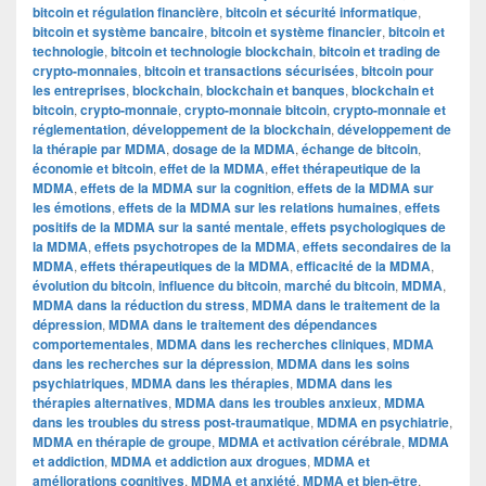
bitcoin et régulation financière
,
bitcoin et sécurité informatique
,
bitcoin et système bancaire
,
bitcoin et système financier
,
bitcoin et
technologie
,
bitcoin et technologie blockchain
,
bitcoin et trading de
crypto-monnaies
,
bitcoin et transactions sécurisées
,
bitcoin pour
les entreprises
,
blockchain
,
blockchain et banques
,
blockchain et
bitcoin
,
crypto-monnaie
,
crypto-monnaie bitcoin
,
crypto-monnaie et
réglementation
,
développement de la blockchain
,
développement de
la thérapie par MDMA
,
dosage de la MDMA
,
échange de bitcoin
,
économie et bitcoin
,
effet de la MDMA
,
effet thérapeutique de la
MDMA
,
effets de la MDMA sur la cognition
,
effets de la MDMA sur
les émotions
,
effets de la MDMA sur les relations humaines
,
effets
positifs de la MDMA sur la santé mentale
,
effets psychologiques de
la MDMA
,
effets psychotropes de la MDMA
,
effets secondaires de la
MDMA
,
effets thérapeutiques de la MDMA
,
efficacité de la MDMA
,
évolution du bitcoin
,
influence du bitcoin
,
marché du bitcoin
,
MDMA
,
MDMA dans la réduction du stress
,
MDMA dans le traitement de la
dépression
,
MDMA dans le traitement des dépendances
comportementales
,
MDMA dans les recherches cliniques
,
MDMA
dans les recherches sur la dépression
,
MDMA dans les soins
psychiatriques
,
MDMA dans les thérapies
,
MDMA dans les
thérapies alternatives
,
MDMA dans les troubles anxieux
,
MDMA
dans les troubles du stress post-traumatique
,
MDMA en psychiatrie
,
MDMA en thérapie de groupe
,
MDMA et activation cérébrale
,
MDMA
et addiction
,
MDMA et addiction aux drogues
,
MDMA et
améliorations cognitives
,
MDMA et anxiété
,
MDMA et bien-être
,