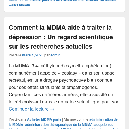
wallet bitcoin
Comment la MDMA aide à traiter la
dépression : Un regard scientifique
sur les recherches actuelles
Posté le
mars 1, 2025
par
admin
La MDMA (3,4-méthylènedioxyméthamphétamine),
communément appelée « ecstasy » dans son usage
récréatif, est une drogue psychoactive bien connue
pour ses effets stimulants et empathogènes.
Cependant, ces dernières années, elle a suscité un
intérêt croissant dans le domaine scientifique pour son
Comment la MDMA aide à traiter la dépr
Continuer la lecture
→
Posté dans
Acheter MDMA paris
|
Marqué comme
administration de
la MDMA
,
administration thérapeutique de la MDMA
,
adoption du