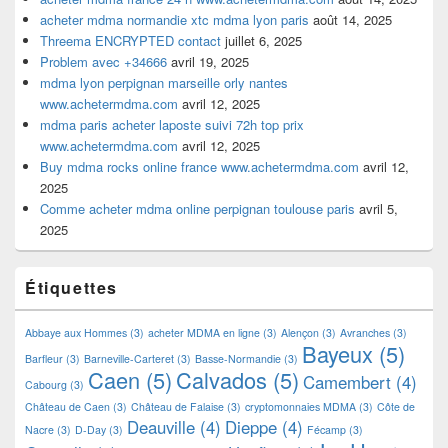
acheter mdma normandie xtc mdma lyon paris
août 14, 2025
Threema ENCRYPTED contact
juillet 6, 2025
Problem avec +34666
avril 19, 2025
mdma lyon perpignan marseille orly nantes
www.achetermdma.com
avril 12, 2025
mdma paris acheter laposte suivi 72h top prix
www.achetermdma.com
avril 12, 2025
Buy mdma rocks online france www.achetermdma.com
avril 12,
2025
Comme acheter mdma online perpignan toulouse paris
avril 5,
2025
Étiquettes
Abbaye aux Hommes
(3)
acheter MDMA en ligne
(3)
Alençon
(3)
Avranches
(3)
Bayeux
(5)
Barfleur
(3)
Barneville-Carteret
(3)
Basse-Normandie
(3)
Caen
(5)
Calvados
(5)
Camembert
(4)
Cabourg
(3)
Château de Caen
(3)
Château de Falaise
(3)
cryptomonnaies MDMA
(3)
Côte de
Deauville
(4)
Dieppe
(4)
Nacre
(3)
D-Day
(3)
Fécamp
(3)