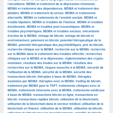
l’alcoolisme
,
MDMA et traitement de la dépression résistante
,
MDMA et traitement des dépendances
,
MDMA et traitement des
phobies
,
MDMA et traitement du stress
,
MDMA et traitements
alternatifs
,
MDMA et traitements de l’anxiété sociale
,
MDMA et
trouble bipolaire
,
MDMA et troubles de l'humeur
,
MDMA et troubles
émotionnels
,
MDMA et troubles post-traumatiques
,
MDMA et
troubles psychiatriques
,
MDMA et troubles sociaux
,
mécanisme
d’action de la MDMA
,
minage de bitcoin
,
minage de bitcoin et
environnement
,
paiement en bitcoin
,
potentiel thérapeutique de la
MDMA
,
potentiel thérapeutique des psychédéliques
,
prix du bitcoin
,
recherche clinique sur la MDMA
,
recherche sur la MDMA
,
recherche
sur la MDMA dans le traitement des troubles affectifs
,
recherches
cliniques sur la MDMA et la dépression
,
réglementation des crypto-
monnaies
,
résultats des études sur la MDMA
,
résultats des
recherches sur la MDMA
,
risques associés à la MDMA
,
sécurité de
l'utilisation de la MDMA
,
sécurité de la MDMA
,
sécurité des
transactions bitcoin
,
thérapies à base de MDMA
,
thérapies
assistées par MDMA
,
thérapies avec la MDMA
,
trading de bitcoin
,
traitement par MDMA pour le TSPT
,
traitements cliniques avec la
MDMA
,
traitements innovants avec la MDMA
,
traitements médicaux
à base de MDMA
,
transactions bitcoin en ligne
,
transactions en
bitcoin
,
transactions rapides bitcoin
,
utilisation de la blockchain
,
utilisation de la blockchain dans le secteur médical
,
utilisation de la
blockchain en finance
,
utilisation de la MDMA
,
utilisation du bitcoin
,
utilisation du bitcoin pour les investissements
,
volatilité du bitcoin
,