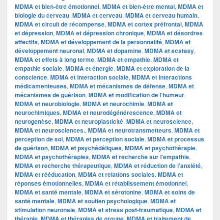
MDMA et bien-être émotionnel
,
MDMA et bien-être mental
,
MDMA et
biologie du cerveau
,
MDMA et cerveau
,
MDMA et cerveau humain
,
MDMA et circuit de récompense
,
MDMA et cortex préfrontal
,
MDMA
et dépression
,
MDMA et dépression chronique
,
MDMA et désordres
affectifs
,
MDMA et développement de la personnalité
,
MDMA et
développement neuronal
,
MDMA et dopamine
,
MDMA et ecstasy
,
MDMA et effets à long terme
,
MDMA et empathie
,
MDMA et
empathie sociale
,
MDMA et énergie
,
MDMA et exploration de la
conscience
,
MDMA et interaction sociale
,
MDMA et interactions
médicamenteuses
,
MDMA et mécanismes de défense
,
MDMA et
mécanismes de guérison
,
MDMA et modification de l’humeur
,
MDMA et neurobiologie
,
MDMA et neurochimie
,
MDMA et
neurochimiques
,
MDMA et neurodégénérescence
,
MDMA et
neurogenèse
,
MDMA et neuroplasticité
,
MDMA et neuroscience
,
MDMA et neurosciences.
,
MDMA et neurotransmetteurs
,
MDMA et
perception de soi
,
MDMA et perception sociale
,
MDMA et processus
de guérison
,
MDMA et psychédéliques
,
MDMA et psychothérapie
,
MDMA et psychothérapies
,
MDMA et recherche sur l'empathie
,
MDMA et recherche thérapeutique
,
MDMA et réduction de l’anxiété
,
MDMA et rééducation
,
MDMA et relations sociales
,
MDMA et
réponses émotionnelles
,
MDMA et rétablissement émotionnel
,
MDMA et santé mentale
,
MDMA et sérotonine
,
MDMA et soins de
santé mentale
,
MDMA et soutien psychologique
,
MDMA et
stimulation neuronale
,
MDMA et stress post-traumatique
,
MDMA et
thérapie
,
MDMA et thérapies de groupe
,
MDMA et traitement de