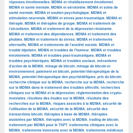
réponses émotionnelles
,
MDMA et rétablissement émotionnel
,
MDMA et santé mentale
,
MDMA et sérotonine
,
MDMA et soins de
santé mentale
,
MDMA et soutien psychologique
,
MDMA et
stimulation neuronale
,
MDMA et stress post-traumatique
,
MDMA et
thérapie
,
MDMA et thérapies de groupe
,
MDMA et traitement de
l’alcoolisme
,
MDMA et traitement de la dépression résistante
,
MDMA et traitement des dépendances
,
MDMA et traitement des
phobies
,
MDMA et traitement du stress
,
MDMA et traitements
alternatifs
,
MDMA et traitements de l’anxiété sociale
,
MDMA et
trouble bipolaire
,
MDMA et troubles de l'humeur
,
MDMA et troubles
émotionnels
,
MDMA et troubles post-traumatiques
,
MDMA et
troubles psychiatriques
,
MDMA et troubles sociaux
,
mécanisme
d’action de la MDMA
,
minage de bitcoin
,
minage de bitcoin et
environnement
,
paiement en bitcoin
,
potentiel thérapeutique de la
MDMA
,
potentiel thérapeutique des psychédéliques
,
prix du bitcoin
,
recherche clinique sur la MDMA
,
recherche sur la MDMA
,
recherche
sur la MDMA dans le traitement des troubles affectifs
,
recherches
cliniques sur la MDMA et la dépression
,
réglementation des crypto-
monnaies
,
résultats des études sur la MDMA
,
résultats des
recherches sur la MDMA
,
risques associés à la MDMA
,
sécurité de
l'utilisation de la MDMA
,
sécurité de la MDMA
,
sécurité des
transactions bitcoin
,
thérapies à base de MDMA
,
thérapies
assistées par MDMA
,
thérapies avec la MDMA
,
trading de bitcoin
,
traitement par MDMA pour le TSPT
,
traitements cliniques avec la
MDMA
,
traitements innovants avec la MDMA
,
traitements médicaux