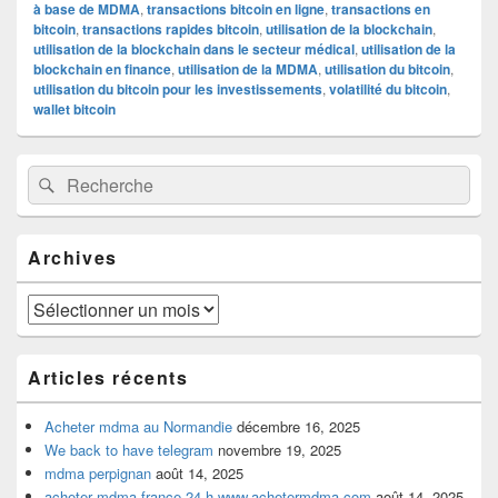
à base de MDMA
,
transactions bitcoin en ligne
,
transactions en
bitcoin
,
transactions rapides bitcoin
,
utilisation de la blockchain
,
utilisation de la blockchain dans le secteur médical
,
utilisation de la
blockchain en finance
,
utilisation de la MDMA
,
utilisation du bitcoin
,
utilisation du bitcoin pour les investissements
,
volatilité du bitcoin
,
wallet bitcoin
Zone
Recherche :
Rechercher
principale
de
widget
pour
Archives
la
barre
latérale
Archives
Articles récents
Acheter mdma au Normandie
décembre 16, 2025
We back to have telegram
novembre 19, 2025
mdma perpignan
août 14, 2025
acheter mdma france 24 h www.achetermdma.com
août 14, 2025