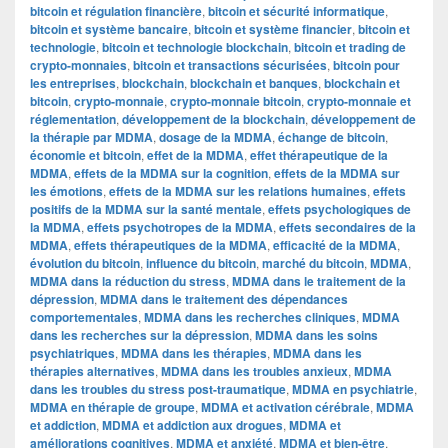
bitcoin et régulation financière
,
bitcoin et sécurité informatique
,
bitcoin et système bancaire
,
bitcoin et système financier
,
bitcoin et
technologie
,
bitcoin et technologie blockchain
,
bitcoin et trading de
crypto-monnaies
,
bitcoin et transactions sécurisées
,
bitcoin pour
les entreprises
,
blockchain
,
blockchain et banques
,
blockchain et
bitcoin
,
crypto-monnaie
,
crypto-monnaie bitcoin
,
crypto-monnaie et
réglementation
,
développement de la blockchain
,
développement de
la thérapie par MDMA
,
dosage de la MDMA
,
échange de bitcoin
,
économie et bitcoin
,
effet de la MDMA
,
effet thérapeutique de la
MDMA
,
effets de la MDMA sur la cognition
,
effets de la MDMA sur
les émotions
,
effets de la MDMA sur les relations humaines
,
effets
positifs de la MDMA sur la santé mentale
,
effets psychologiques de
la MDMA
,
effets psychotropes de la MDMA
,
effets secondaires de la
MDMA
,
effets thérapeutiques de la MDMA
,
efficacité de la MDMA
,
évolution du bitcoin
,
influence du bitcoin
,
marché du bitcoin
,
MDMA
,
MDMA dans la réduction du stress
,
MDMA dans le traitement de la
dépression
,
MDMA dans le traitement des dépendances
comportementales
,
MDMA dans les recherches cliniques
,
MDMA
dans les recherches sur la dépression
,
MDMA dans les soins
psychiatriques
,
MDMA dans les thérapies
,
MDMA dans les
thérapies alternatives
,
MDMA dans les troubles anxieux
,
MDMA
dans les troubles du stress post-traumatique
,
MDMA en psychiatrie
,
MDMA en thérapie de groupe
,
MDMA et activation cérébrale
,
MDMA
et addiction
,
MDMA et addiction aux drogues
,
MDMA et
améliorations cognitives
,
MDMA et anxiété
,
MDMA et bien-être
,