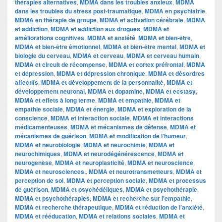
thérapies alternatives
,
MDMA dans les troubles anxieux
,
MDMA
dans les troubles du stress post-traumatique
,
MDMA en psychiatrie
,
MDMA en thérapie de groupe
,
MDMA et activation cérébrale
,
MDMA
et addiction
,
MDMA et addiction aux drogues
,
MDMA et
améliorations cognitives
,
MDMA et anxiété
,
MDMA et bien-être
,
MDMA et bien-être émotionnel
,
MDMA et bien-être mental
,
MDMA et
biologie du cerveau
,
MDMA et cerveau
,
MDMA et cerveau humain
,
MDMA et circuit de récompense
,
MDMA et cortex préfrontal
,
MDMA
et dépression
,
MDMA et dépression chronique
,
MDMA et désordres
affectifs
,
MDMA et développement de la personnalité
,
MDMA et
développement neuronal
,
MDMA et dopamine
,
MDMA et ecstasy
,
MDMA et effets à long terme
,
MDMA et empathie
,
MDMA et
empathie sociale
,
MDMA et énergie
,
MDMA et exploration de la
conscience
,
MDMA et interaction sociale
,
MDMA et interactions
médicamenteuses
,
MDMA et mécanismes de défense
,
MDMA et
mécanismes de guérison
,
MDMA et modification de l’humeur
,
MDMA et neurobiologie
,
MDMA et neurochimie
,
MDMA et
neurochimiques
,
MDMA et neurodégénérescence
,
MDMA et
neurogenèse
,
MDMA et neuroplasticité
,
MDMA et neuroscience
,
MDMA et neurosciences.
,
MDMA et neurotransmetteurs
,
MDMA et
perception de soi
,
MDMA et perception sociale
,
MDMA et processus
de guérison
,
MDMA et psychédéliques
,
MDMA et psychothérapie
,
MDMA et psychothérapies
,
MDMA et recherche sur l'empathie
,
MDMA et recherche thérapeutique
,
MDMA et réduction de l’anxiété
,
MDMA et rééducation
,
MDMA et relations sociales
,
MDMA et