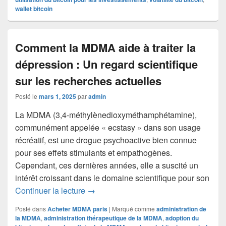
wallet bitcoin
Comment la MDMA aide à traiter la
dépression : Un regard scientifique
sur les recherches actuelles
Posté le
mars 1, 2025
par
admin
La MDMA (3,4-méthylènedioxyméthamphétamine),
communément appelée « ecstasy » dans son usage
récréatif, est une drogue psychoactive bien connue
pour ses effets stimulants et empathogènes.
Cependant, ces dernières années, elle a suscité un
intérêt croissant dans le domaine scientifique pour son
Comment la MDMA aide à traiter la dépr
Continuer la lecture
→
Posté dans
Acheter MDMA paris
|
Marqué comme
administration de
la MDMA
,
administration thérapeutique de la MDMA
,
adoption du