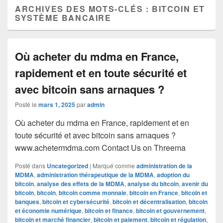
ARCHIVES DES MOTS-CLÉS :
BITCOIN ET
SYSTÈME BANCAIRE
Où acheter du mdma en France,
rapidement et en toute sécurité et
avec bitcoin sans arnaques ?
Posté le
mars 1, 2025
par
admin
Où acheter du mdma en France, rapidement et en
toute sécurité et avec bitcoin sans arnaques ?
www.achetermdma.com Contact Us on Threema
Posté dans
Uncategorized
|
Marqué comme
administration de la
MDMA
,
administration thérapeutique de la MDMA
,
adoption du
bitcoin
,
analyse des effets de la MDMA
,
analyse du bitcoin
,
avenir du
bitcoin
,
bitcoin
,
bitcoin comme monnaie
,
bitcoin en France
,
bitcoin et
banques
,
bitcoin et cybersécurité
,
bitcoin et décentralisation
,
bitcoin
et économie numérique
,
bitcoin et finance
,
bitcoin et gouvernement
,
bitcoin et marché financier
,
bitcoin et paiement
,
bitcoin et régulation
,