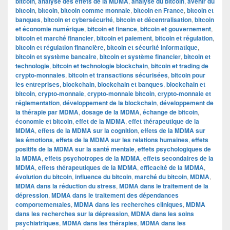
bitcoin
,
analyse des effets de la MDMA
,
analyse du bitcoin
,
avenir du
bitcoin
,
bitcoin
,
bitcoin comme monnaie
,
bitcoin en France
,
bitcoin et
banques
,
bitcoin et cybersécurité
,
bitcoin et décentralisation
,
bitcoin
et économie numérique
,
bitcoin et finance
,
bitcoin et gouvernement
,
bitcoin et marché financier
,
bitcoin et paiement
,
bitcoin et régulation
,
bitcoin et régulation financière
,
bitcoin et sécurité informatique
,
bitcoin et système bancaire
,
bitcoin et système financier
,
bitcoin et
technologie
,
bitcoin et technologie blockchain
,
bitcoin et trading de
crypto-monnaies
,
bitcoin et transactions sécurisées
,
bitcoin pour
les entreprises
,
blockchain
,
blockchain et banques
,
blockchain et
bitcoin
,
crypto-monnaie
,
crypto-monnaie bitcoin
,
crypto-monnaie et
réglementation
,
développement de la blockchain
,
développement de
la thérapie par MDMA
,
dosage de la MDMA
,
échange de bitcoin
,
économie et bitcoin
,
effet de la MDMA
,
effet thérapeutique de la
MDMA
,
effets de la MDMA sur la cognition
,
effets de la MDMA sur
les émotions
,
effets de la MDMA sur les relations humaines
,
effets
positifs de la MDMA sur la santé mentale
,
effets psychologiques de
la MDMA
,
effets psychotropes de la MDMA
,
effets secondaires de la
MDMA
,
effets thérapeutiques de la MDMA
,
efficacité de la MDMA
,
évolution du bitcoin
,
influence du bitcoin
,
marché du bitcoin
,
MDMA
,
MDMA dans la réduction du stress
,
MDMA dans le traitement de la
dépression
,
MDMA dans le traitement des dépendances
comportementales
,
MDMA dans les recherches cliniques
,
MDMA
dans les recherches sur la dépression
,
MDMA dans les soins
psychiatriques
,
MDMA dans les thérapies
,
MDMA dans les