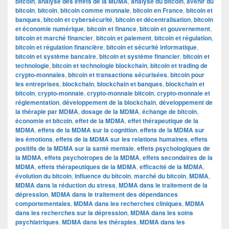
bitcoin
,
analyse des effets de la MDMA
,
analyse du bitcoin
,
avenir du
bitcoin
,
bitcoin
,
bitcoin comme monnaie
,
bitcoin en France
,
bitcoin et
banques
,
bitcoin et cybersécurité
,
bitcoin et décentralisation
,
bitcoin
et économie numérique
,
bitcoin et finance
,
bitcoin et gouvernement
,
bitcoin et marché financier
,
bitcoin et paiement
,
bitcoin et régulation
,
bitcoin et régulation financière
,
bitcoin et sécurité informatique
,
bitcoin et système bancaire
,
bitcoin et système financier
,
bitcoin et
technologie
,
bitcoin et technologie blockchain
,
bitcoin et trading de
crypto-monnaies
,
bitcoin et transactions sécurisées
,
bitcoin pour
les entreprises
,
blockchain
,
blockchain et banques
,
blockchain et
bitcoin
,
crypto-monnaie
,
crypto-monnaie bitcoin
,
crypto-monnaie et
réglementation
,
développement de la blockchain
,
développement de
la thérapie par MDMA
,
dosage de la MDMA
,
échange de bitcoin
,
économie et bitcoin
,
effet de la MDMA
,
effet thérapeutique de la
MDMA
,
effets de la MDMA sur la cognition
,
effets de la MDMA sur
les émotions
,
effets de la MDMA sur les relations humaines
,
effets
positifs de la MDMA sur la santé mentale
,
effets psychologiques de
la MDMA
,
effets psychotropes de la MDMA
,
effets secondaires de la
MDMA
,
effets thérapeutiques de la MDMA
,
efficacité de la MDMA
,
évolution du bitcoin
,
influence du bitcoin
,
marché du bitcoin
,
MDMA
,
MDMA dans la réduction du stress
,
MDMA dans le traitement de la
dépression
,
MDMA dans le traitement des dépendances
comportementales
,
MDMA dans les recherches cliniques
,
MDMA
dans les recherches sur la dépression
,
MDMA dans les soins
psychiatriques
,
MDMA dans les thérapies
,
MDMA dans les