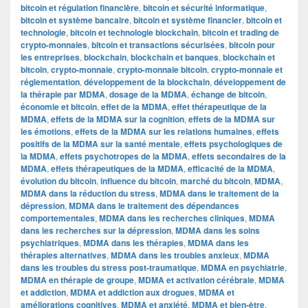
bitcoin et régulation financière
,
bitcoin et sécurité informatique
,
bitcoin et système bancaire
,
bitcoin et système financier
,
bitcoin et
technologie
,
bitcoin et technologie blockchain
,
bitcoin et trading de
crypto-monnaies
,
bitcoin et transactions sécurisées
,
bitcoin pour
les entreprises
,
blockchain
,
blockchain et banques
,
blockchain et
bitcoin
,
crypto-monnaie
,
crypto-monnaie bitcoin
,
crypto-monnaie et
réglementation
,
développement de la blockchain
,
développement de
la thérapie par MDMA
,
dosage de la MDMA
,
échange de bitcoin
,
économie et bitcoin
,
effet de la MDMA
,
effet thérapeutique de la
MDMA
,
effets de la MDMA sur la cognition
,
effets de la MDMA sur
les émotions
,
effets de la MDMA sur les relations humaines
,
effets
positifs de la MDMA sur la santé mentale
,
effets psychologiques de
la MDMA
,
effets psychotropes de la MDMA
,
effets secondaires de la
MDMA
,
effets thérapeutiques de la MDMA
,
efficacité de la MDMA
,
évolution du bitcoin
,
influence du bitcoin
,
marché du bitcoin
,
MDMA
,
MDMA dans la réduction du stress
,
MDMA dans le traitement de la
dépression
,
MDMA dans le traitement des dépendances
comportementales
,
MDMA dans les recherches cliniques
,
MDMA
dans les recherches sur la dépression
,
MDMA dans les soins
psychiatriques
,
MDMA dans les thérapies
,
MDMA dans les
thérapies alternatives
,
MDMA dans les troubles anxieux
,
MDMA
dans les troubles du stress post-traumatique
,
MDMA en psychiatrie
,
MDMA en thérapie de groupe
,
MDMA et activation cérébrale
,
MDMA
et addiction
,
MDMA et addiction aux drogues
,
MDMA et
améliorations cognitives
,
MDMA et anxiété
,
MDMA et bien-être
,