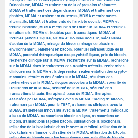
l’alcoolisme
,
MDMA et traitement de la dépression résistante
,
MDMA et traitement des dépendances
,
MDMA et traitement des
phobies
,
MDMA et traitement du stress
,
MDMA et traitements
alternatifs
,
MDMA et traitements de l’anxiété sociale
,
MDMA et
trouble bipolaire
,
MDMA et troubles de l'humeur
,
MDMA et troubles
émotionnels
,
MDMA et troubles post-traumatiques
,
MDMA et
troubles psychiatriques
,
MDMA et troubles sociaux
,
mécanisme
d’action de la MDMA
,
minage de bitcoin
,
minage de bitcoin et
environnement
,
paiement en bitcoin
,
potentiel thérapeutique de la
MDMA
,
potentiel thérapeutique des psychédéliques
,
prix du bitcoin
,
recherche clinique sur la MDMA
,
recherche sur la MDMA
,
recherche
sur la MDMA dans le traitement des troubles affectifs
,
recherches
cliniques sur la MDMA et la dépression
,
réglementation des crypto-
monnaies
,
résultats des études sur la MDMA
,
résultats des
recherches sur la MDMA
,
risques associés à la MDMA
,
sécurité de
l'utilisation de la MDMA
,
sécurité de la MDMA
,
sécurité des
transactions bitcoin
,
thérapies à base de MDMA
,
thérapies
assistées par MDMA
,
thérapies avec la MDMA
,
trading de bitcoin
,
traitement par MDMA pour le TSPT
,
traitements cliniques avec la
MDMA
,
traitements innovants avec la MDMA
,
traitements médicaux
à base de MDMA
,
transactions bitcoin en ligne
,
transactions en
bitcoin
,
transactions rapides bitcoin
,
utilisation de la blockchain
,
utilisation de la blockchain dans le secteur médical
,
utilisation de la
blockchain en finance
,
utilisation de la MDMA
,
utilisation du bitcoin
,
utilisation du bitcoin pour les investissements
,
volatilité du bitcoin
,