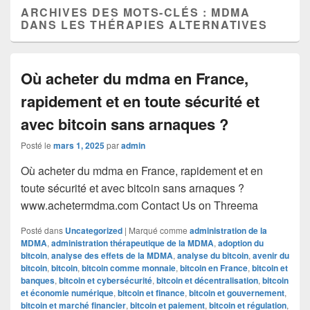
ARCHIVES DES MOTS-CLÉS :
MDMA
DANS LES THÉRAPIES ALTERNATIVES
Où acheter du mdma en France,
rapidement et en toute sécurité et
avec bitcoin sans arnaques ?
Posté le
mars 1, 2025
par
admin
Où acheter du mdma en France, rapidement et en
toute sécurité et avec bitcoin sans arnaques ?
www.achetermdma.com Contact Us on Threema
Posté dans
Uncategorized
|
Marqué comme
administration de la
MDMA
,
administration thérapeutique de la MDMA
,
adoption du
bitcoin
,
analyse des effets de la MDMA
,
analyse du bitcoin
,
avenir du
bitcoin
,
bitcoin
,
bitcoin comme monnaie
,
bitcoin en France
,
bitcoin et
banques
,
bitcoin et cybersécurité
,
bitcoin et décentralisation
,
bitcoin
et économie numérique
,
bitcoin et finance
,
bitcoin et gouvernement
,
bitcoin et marché financier
,
bitcoin et paiement
,
bitcoin et régulation
,