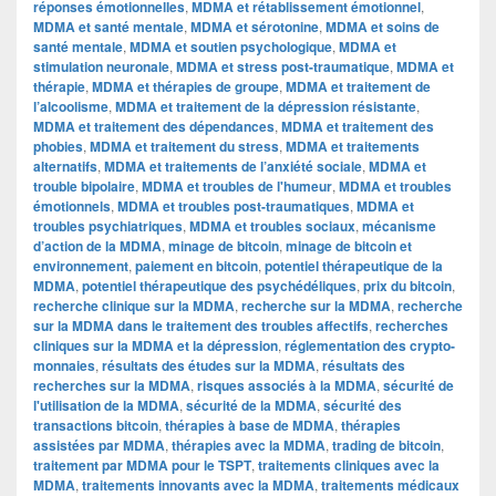
réponses émotionnelles
,
MDMA et rétablissement émotionnel
,
MDMA et santé mentale
,
MDMA et sérotonine
,
MDMA et soins de
santé mentale
,
MDMA et soutien psychologique
,
MDMA et
stimulation neuronale
,
MDMA et stress post-traumatique
,
MDMA et
thérapie
,
MDMA et thérapies de groupe
,
MDMA et traitement de
l’alcoolisme
,
MDMA et traitement de la dépression résistante
,
MDMA et traitement des dépendances
,
MDMA et traitement des
phobies
,
MDMA et traitement du stress
,
MDMA et traitements
alternatifs
,
MDMA et traitements de l’anxiété sociale
,
MDMA et
trouble bipolaire
,
MDMA et troubles de l'humeur
,
MDMA et troubles
émotionnels
,
MDMA et troubles post-traumatiques
,
MDMA et
troubles psychiatriques
,
MDMA et troubles sociaux
,
mécanisme
d’action de la MDMA
,
minage de bitcoin
,
minage de bitcoin et
environnement
,
paiement en bitcoin
,
potentiel thérapeutique de la
MDMA
,
potentiel thérapeutique des psychédéliques
,
prix du bitcoin
,
recherche clinique sur la MDMA
,
recherche sur la MDMA
,
recherche
sur la MDMA dans le traitement des troubles affectifs
,
recherches
cliniques sur la MDMA et la dépression
,
réglementation des crypto-
monnaies
,
résultats des études sur la MDMA
,
résultats des
recherches sur la MDMA
,
risques associés à la MDMA
,
sécurité de
l'utilisation de la MDMA
,
sécurité de la MDMA
,
sécurité des
transactions bitcoin
,
thérapies à base de MDMA
,
thérapies
assistées par MDMA
,
thérapies avec la MDMA
,
trading de bitcoin
,
traitement par MDMA pour le TSPT
,
traitements cliniques avec la
MDMA
,
traitements innovants avec la MDMA
,
traitements médicaux