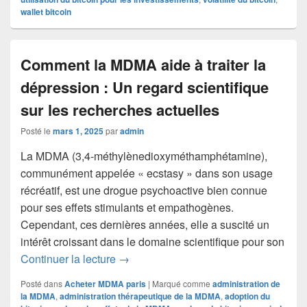
wallet bitcoin
Comment la MDMA aide à traiter la
dépression : Un regard scientifique
sur les recherches actuelles
Posté le
mars 1, 2025
par
admin
La MDMA (3,4-méthylènedioxyméthamphétamine),
communément appelée « ecstasy » dans son usage
récréatif, est une drogue psychoactive bien connue
pour ses effets stimulants et empathogènes.
Cependant, ces dernières années, elle a suscité un
intérêt croissant dans le domaine scientifique pour son
Comment la MDMA aide à traiter la dépr
Continuer la lecture
→
Posté dans
Acheter MDMA paris
|
Marqué comme
administration de
la MDMA
,
administration thérapeutique de la MDMA
,
adoption du