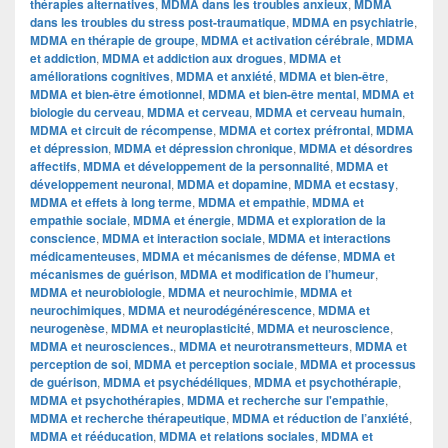
thérapies alternatives
,
MDMA dans les troubles anxieux
,
MDMA
dans les troubles du stress post-traumatique
,
MDMA en psychiatrie
,
MDMA en thérapie de groupe
,
MDMA et activation cérébrale
,
MDMA
et addiction
,
MDMA et addiction aux drogues
,
MDMA et
améliorations cognitives
,
MDMA et anxiété
,
MDMA et bien-être
,
MDMA et bien-être émotionnel
,
MDMA et bien-être mental
,
MDMA et
biologie du cerveau
,
MDMA et cerveau
,
MDMA et cerveau humain
,
MDMA et circuit de récompense
,
MDMA et cortex préfrontal
,
MDMA
et dépression
,
MDMA et dépression chronique
,
MDMA et désordres
affectifs
,
MDMA et développement de la personnalité
,
MDMA et
développement neuronal
,
MDMA et dopamine
,
MDMA et ecstasy
,
MDMA et effets à long terme
,
MDMA et empathie
,
MDMA et
empathie sociale
,
MDMA et énergie
,
MDMA et exploration de la
conscience
,
MDMA et interaction sociale
,
MDMA et interactions
médicamenteuses
,
MDMA et mécanismes de défense
,
MDMA et
mécanismes de guérison
,
MDMA et modification de l’humeur
,
MDMA et neurobiologie
,
MDMA et neurochimie
,
MDMA et
neurochimiques
,
MDMA et neurodégénérescence
,
MDMA et
neurogenèse
,
MDMA et neuroplasticité
,
MDMA et neuroscience
,
MDMA et neurosciences.
,
MDMA et neurotransmetteurs
,
MDMA et
perception de soi
,
MDMA et perception sociale
,
MDMA et processus
de guérison
,
MDMA et psychédéliques
,
MDMA et psychothérapie
,
MDMA et psychothérapies
,
MDMA et recherche sur l'empathie
,
MDMA et recherche thérapeutique
,
MDMA et réduction de l’anxiété
,
MDMA et rééducation
,
MDMA et relations sociales
,
MDMA et