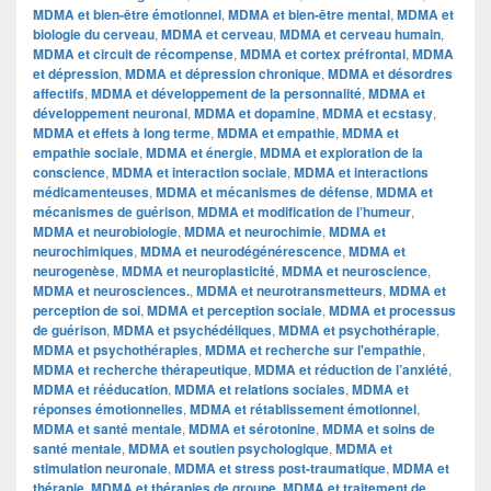
MDMA et bien-être émotionnel
,
MDMA et bien-être mental
,
MDMA et
biologie du cerveau
,
MDMA et cerveau
,
MDMA et cerveau humain
,
MDMA et circuit de récompense
,
MDMA et cortex préfrontal
,
MDMA
et dépression
,
MDMA et dépression chronique
,
MDMA et désordres
affectifs
,
MDMA et développement de la personnalité
,
MDMA et
développement neuronal
,
MDMA et dopamine
,
MDMA et ecstasy
,
MDMA et effets à long terme
,
MDMA et empathie
,
MDMA et
empathie sociale
,
MDMA et énergie
,
MDMA et exploration de la
conscience
,
MDMA et interaction sociale
,
MDMA et interactions
médicamenteuses
,
MDMA et mécanismes de défense
,
MDMA et
mécanismes de guérison
,
MDMA et modification de l’humeur
,
MDMA et neurobiologie
,
MDMA et neurochimie
,
MDMA et
neurochimiques
,
MDMA et neurodégénérescence
,
MDMA et
neurogenèse
,
MDMA et neuroplasticité
,
MDMA et neuroscience
,
MDMA et neurosciences.
,
MDMA et neurotransmetteurs
,
MDMA et
perception de soi
,
MDMA et perception sociale
,
MDMA et processus
de guérison
,
MDMA et psychédéliques
,
MDMA et psychothérapie
,
MDMA et psychothérapies
,
MDMA et recherche sur l'empathie
,
MDMA et recherche thérapeutique
,
MDMA et réduction de l’anxiété
,
MDMA et rééducation
,
MDMA et relations sociales
,
MDMA et
réponses émotionnelles
,
MDMA et rétablissement émotionnel
,
MDMA et santé mentale
,
MDMA et sérotonine
,
MDMA et soins de
santé mentale
,
MDMA et soutien psychologique
,
MDMA et
stimulation neuronale
,
MDMA et stress post-traumatique
,
MDMA et
thérapie
,
MDMA et thérapies de groupe
,
MDMA et traitement de