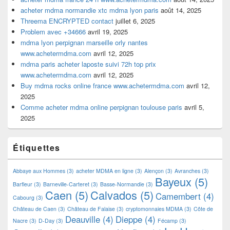
acheter mdma normandie xtc mdma lyon paris
août 14, 2025
Threema ENCRYPTED contact
juillet 6, 2025
Problem avec +34666
avril 19, 2025
mdma lyon perpignan marseille orly nantes
www.achetermdma.com
avril 12, 2025
mdma paris acheter laposte suivi 72h top prix
www.achetermdma.com
avril 12, 2025
Buy mdma rocks online france www.achetermdma.com
avril 12,
2025
Comme acheter mdma online perpignan toulouse paris
avril 5,
2025
Étiquettes
Abbaye aux Hommes
(3)
acheter MDMA en ligne
(3)
Alençon
(3)
Avranches
(3)
Bayeux
(5)
Barfleur
(3)
Barneville-Carteret
(3)
Basse-Normandie
(3)
Caen
(5)
Calvados
(5)
Camembert
(4)
Cabourg
(3)
Château de Caen
(3)
Château de Falaise
(3)
cryptomonnaies MDMA
(3)
Côte de
Deauville
(4)
Dieppe
(4)
Nacre
(3)
D-Day
(3)
Fécamp
(3)