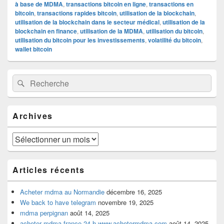
à base de MDMA
,
transactions bitcoin en ligne
,
transactions en
bitcoin
,
transactions rapides bitcoin
,
utilisation de la blockchain
,
utilisation de la blockchain dans le secteur médical
,
utilisation de la
blockchain en finance
,
utilisation de la MDMA
,
utilisation du bitcoin
,
utilisation du bitcoin pour les investissements
,
volatilité du bitcoin
,
wallet bitcoin
Zone
Recherche :
Rechercher
principale
de
widget
pour
Archives
la
barre
latérale
Archives
Articles récents
Acheter mdma au Normandie
décembre 16, 2025
We back to have telegram
novembre 19, 2025
mdma perpignan
août 14, 2025
acheter mdma france 24 h www.achetermdma.com
août 14, 2025