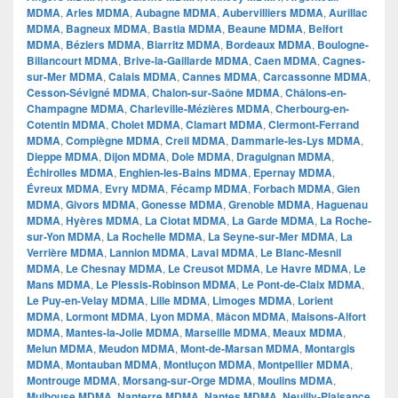
MDMA
,
Arles MDMA
,
Aubagne MDMA
,
Aubervilliers MDMA
,
Aurillac
MDMA
,
Bagneux MDMA
,
Bastia MDMA
,
Beaune MDMA
,
Belfort
MDMA
,
Béziers MDMA
,
Biarritz MDMA
,
Bordeaux MDMA
,
Boulogne-
Billancourt MDMA
,
Brive-la-Gaillarde MDMA
,
Caen MDMA
,
Cagnes-
sur-Mer MDMA
,
Calais MDMA
,
Cannes MDMA
,
Carcassonne MDMA
,
Cesson-Sévigné MDMA
,
Chalon-sur-Saône MDMA
,
Châlons-en-
Champagne MDMA
,
Charleville-Mézières MDMA
,
Cherbourg-en-
Cotentin MDMA
,
Cholet MDMA
,
Clamart MDMA
,
Clermont-Ferrand
MDMA
,
Compiègne MDMA
,
Creil MDMA
,
Dammarie-les-Lys MDMA
,
Dieppe MDMA
,
Dijon MDMA
,
Dole MDMA
,
Draguignan MDMA
,
Échirolles MDMA
,
Enghien-les-Bains MDMA
,
Epernay MDMA
,
Évreux MDMA
,
Evry MDMA
,
Fécamp MDMA
,
Forbach MDMA
,
Gien
MDMA
,
Givors MDMA
,
Gonesse MDMA
,
Grenoble MDMA
,
Haguenau
MDMA
,
Hyères MDMA
,
La Ciotat MDMA
,
La Garde MDMA
,
La Roche-
sur-Yon MDMA
,
La Rochelle MDMA
,
La Seyne-sur-Mer MDMA
,
La
Verrière MDMA
,
Lannion MDMA
,
Laval MDMA
,
Le Blanc-Mesnil
MDMA
,
Le Chesnay MDMA
,
Le Creusot MDMA
,
Le Havre MDMA
,
Le
Mans MDMA
,
Le Plessis-Robinson MDMA
,
Le Pont-de-Claix MDMA
,
Le Puy-en-Velay MDMA
,
Lille MDMA
,
Limoges MDMA
,
Lorient
MDMA
,
Lormont MDMA
,
Lyon MDMA
,
Mâcon MDMA
,
Maisons-Alfort
MDMA
,
Mantes-la-Jolie MDMA
,
Marseille MDMA
,
Meaux MDMA
,
Melun MDMA
,
Meudon MDMA
,
Mont-de-Marsan MDMA
,
Montargis
MDMA
,
Montauban MDMA
,
Montluçon MDMA
,
Montpellier MDMA
,
Montrouge MDMA
,
Morsang-sur-Orge MDMA
,
Moulins MDMA
,
Mulhouse MDMA
,
Nanterre MDMA
,
Nantes MDMA
,
Neuilly-Plaisance