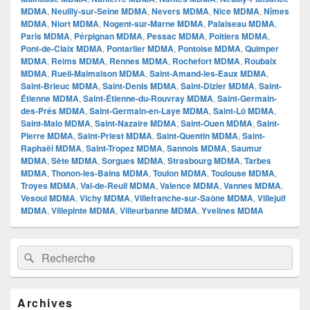
MDMA
,
Neuilly-sur-Seine MDMA
,
Nevers MDMA
,
Nice MDMA
,
Nîmes
MDMA
,
Niort MDMA
,
Nogent-sur-Marne MDMA
,
Palaiseau MDMA
,
Paris MDMA
,
Pérpignan MDMA
,
Pessac MDMA
,
Poitiers MDMA
,
Pont-de-Claix MDMA
,
Pontarlier MDMA
,
Pontoise MDMA
,
Quimper
MDMA
,
Reims MDMA
,
Rennes MDMA
,
Rochefort MDMA
,
Roubaix
MDMA
,
Rueil-Malmaison MDMA
,
Saint-Amand-les-Eaux MDMA
,
Saint-Brieuc MDMA
,
Saint-Denis MDMA
,
Saint-Dizier MDMA
,
Saint-
Étienne MDMA
,
Saint-Étienne-du-Rouvray MDMA
,
Saint-Germain-
des-Prés MDMA
,
Saint-Germain-en-Laye MDMA
,
Saint-Lô MDMA
,
Saint-Malo MDMA
,
Saint-Nazaire MDMA
,
Saint-Ouen MDMA
,
Saint-
Pierre MDMA
,
Saint-Priest MDMA
,
Saint-Quentin MDMA
,
Saint-
Raphaël MDMA
,
Saint-Tropez MDMA
,
Sannois MDMA
,
Saumur
MDMA
,
Sète MDMA
,
Sorgues MDMA
,
Strasbourg MDMA
,
Tarbes
MDMA
,
Thonon-les-Bains MDMA
,
Toulon MDMA
,
Toulouse MDMA
,
Troyes MDMA
,
Val-de-Reuil MDMA
,
Valence MDMA
,
Vannes MDMA
,
Vesoul MDMA
,
Vichy MDMA
,
Villefranche-sur-Saône MDMA
,
Villejuif
MDMA
,
Villepinte MDMA
,
Villeurbanne MDMA
,
Yvelines MDMA
Zone
Recherche :
Rechercher
principale
de
widget
pour
Archives
la