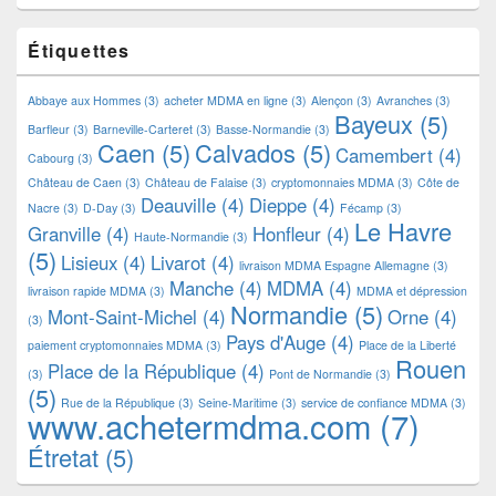
Étiquettes
Abbaye aux Hommes
(3)
acheter MDMA en ligne
(3)
Alençon
(3)
Avranches
(3)
Bayeux
(5)
Barfleur
(3)
Barneville-Carteret
(3)
Basse-Normandie
(3)
Caen
(5)
Calvados
(5)
Camembert
(4)
Cabourg
(3)
Château de Caen
(3)
Château de Falaise
(3)
cryptomonnaies MDMA
(3)
Côte de
Deauville
(4)
Dieppe
(4)
Nacre
(3)
D-Day
(3)
Fécamp
(3)
Le Havre
Granville
(4)
Honfleur
(4)
Haute-Normandie
(3)
(5)
Lisieux
(4)
Livarot
(4)
livraison MDMA Espagne Allemagne
(3)
Manche
(4)
MDMA
(4)
livraison rapide MDMA
(3)
MDMA et dépression
Normandie
(5)
Mont-Saint-Michel
(4)
Orne
(4)
(3)
Pays d'Auge
(4)
paiement cryptomonnaies MDMA
(3)
Place de la Liberté
Rouen
Place de la République
(4)
(3)
Pont de Normandie
(3)
(5)
Rue de la République
(3)
Seine-Maritime
(3)
service de confiance MDMA
(3)
www.achetermdma.com
(7)
Étretat
(5)