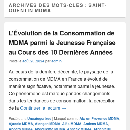
ARCHIVES DES MOTS-CLÉS :
SAINT-
QUENTIN MDMA
L’Évolution de la Consommation de
MDMA parmi la Jeunesse Française
au Cours des 10 Dernières Années
Posté le
août 20, 2024
par
admin
Au cours de la dernière décennie, le paysage de la
consommation de MDMA en France a évolué de
manière significative, notamment parmi la jeunesse.
Ce phénomène est marqué par des changements
dans les tendances de consommation, la perception
L’Évolution de la Consommation
de la
Continuer la lecture
→
Posté dans
Uncategorized
|
Marqué comme
Aix-en-Provence MDMA
,
Ajaccio MDMA
,
Alençon MDMA
,
Alès MDMA
,
Amiens MDMA
,
Angers MDMA
,
Angoulême MDMA
,
Annecy MDMA
,
Argenteuil