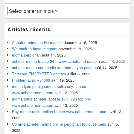
barre
latérale
Archives
Articles récents
Acheter mdma au Normandie
décembre 16, 2025
We back to have telegram
novembre 19, 2025
mdma perpignan
août 14, 2025
acheter mdma france 24 h www.achetermdma.com
août 14, 2025
acheter mdma normandie xtc mdma lyon paris
août 14, 2025
Threema ENCRYPTED contact
juillet 6, 2025
Problem avec +34666
avril 19, 2025
mdma lyon perpignan marseille orly nantes
www.achetermdma.com
avril 12, 2025
mdma paris acheter laposte suivi 72h top prix
www.achetermdma.com
avril 12, 2025
Buy mdma rocks online france www.achetermdma.com
avril 12,
2025
Comme acheter mdma online perpignan toulouse paris
avril 5,
2025