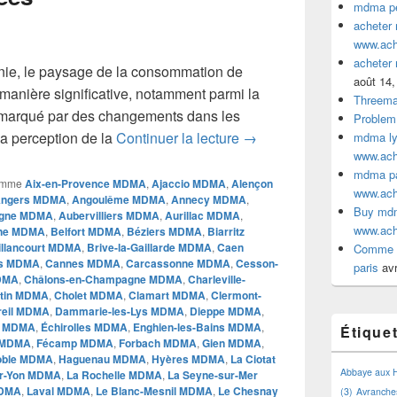
mdma pe
acheter
www.ac
acheter
nie, le paysage de la consommation de
août 14,
anière significative, notamment parmi la
Threem
marqué par des changements dans les
Problem
L’Évolution de la Cons
a perception de la
Continuer la lecture
→
mdma lyo
www.ac
mdma par
omme
Aix-en-Provence MDMA
,
Ajaccio MDMA
,
Alençon
www.ac
ngers MDMA
,
Angoulême MDMA
,
Annecy MDMA
,
Buy mdm
gne MDMA
,
Aubervilliers MDMA
,
Aurillac MDMA
,
www.ac
ne MDMA
,
Belfort MDMA
,
Béziers MDMA
,
Biarritz
illancourt MDMA
,
Brive-la-Gaillarde MDMA
,
Caen
Comme a
is MDMA
,
Cannes MDMA
,
Carcassonne MDMA
,
Cesson-
paris
avr
MDMA
,
Châlons-en-Champagne MDMA
,
Charleville-
ntin MDMA
,
Cholet MDMA
,
Clamart MDMA
,
Clermont-
reil MDMA
,
Dammarie-les-Lys MDMA
,
Dieppe MDMA
,
n MDMA
,
Échirolles MDMA
,
Enghien-les-Bains MDMA
,
Étique
 MDMA
,
Fécamp MDMA
,
Forbach MDMA
,
Gien MDMA
,
oble MDMA
,
Haguenau MDMA
,
Hyères MDMA
,
La Ciotat
Abbaye aux
ur-Yon MDMA
,
La Rochelle MDMA
,
La Seyne-sur-Mer
MDMA
,
Laval MDMA
,
Le Blanc-Mesnil MDMA
,
Le Chesnay
(3)
Avranche