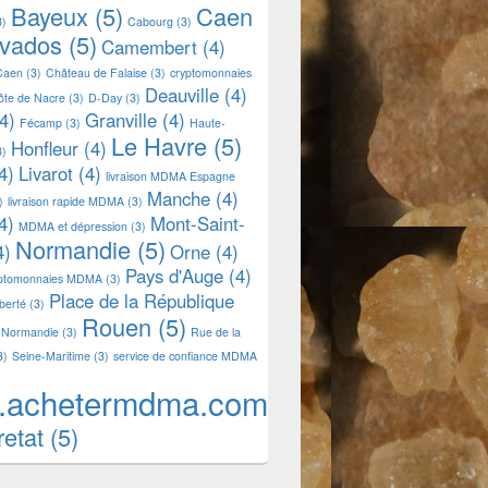
Bayeux
(5)
Caen
3)
Cabourg
(3)
lvados
(5)
Camembert
(4)
Caen
(3)
Château de Falaise
(3)
cryptomonnaies
Deauville
(4)
ôte de Nacre
(3)
D-Day
(3)
4)
Granville
(4)
Fécamp
(3)
Haute-
Le Havre
(5)
Honfleur
(4)
3)
4)
Livarot
(4)
livraison MDMA Espagne
Manche
(4)
)
livraison rapide MDMA
(3)
4)
Mont-Saint-
MDMA et dépression
(3)
Normandie
(5)
4)
Orne
(4)
Pays d'Auge
(4)
yptomonnaies MDMA
(3)
Place de la République
iberté
(3)
Rouen
(5)
 Normandie
(3)
Rue de la
3)
Seine-Maritime
(3)
service de confiance MDMA
.achetermdma.com
retat
(5)