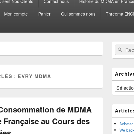
isent Nos Clients
Contact nous
Histoire du MDMA en Franc
Mon compte
Panier
Qui sommes nous
Threema ENCR
Zone
Recherche 
Rech
principale
de
widget
pour
la
Archiv
CLÉS :
EVRY MDMA
barre
latérale
Archives
la Consommation de MDMA
Article
e Française au Cours des
Acheter
ées
We back