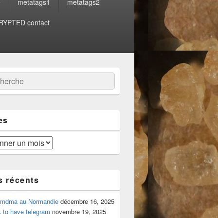
e
metatags1
metatags2
YPTED contact
:
ercher
es
s récents
 mdma au Normandie
décembre 16, 2025
 to have telegram
novembre 19, 2025