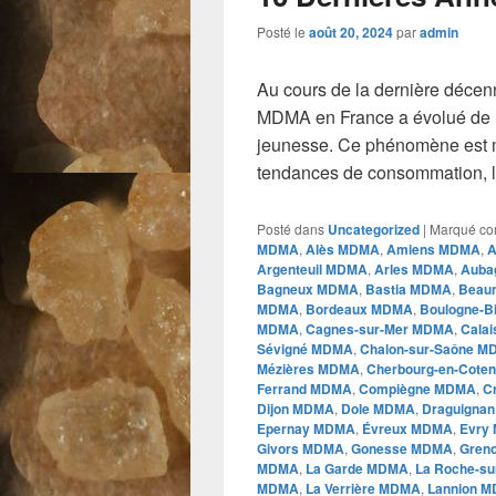
Posté le
août 20, 2024
par
admin
Au cours de la dernière décen
MDMA en France a évolué de m
jeunesse. Ce phénomène est 
tendances de consommation, l
Posté dans
Uncategorized
|
Marqué c
MDMA
,
Alès MDMA
,
Amiens MDMA
,
A
Argenteuil MDMA
,
Arles MDMA
,
Auba
Bagneux MDMA
,
Bastia MDMA
,
Beau
MDMA
,
Bordeaux MDMA
,
Boulogne-B
MDMA
,
Cagnes-sur-Mer MDMA
,
Cala
Sévigné MDMA
,
Chalon-sur-Saône 
Mézières MDMA
,
Cherbourg-en-Cote
Ferrand MDMA
,
Compiègne MDMA
,
C
Dijon MDMA
,
Dole MDMA
,
Draguigna
Epernay MDMA
,
Évreux MDMA
,
Evry
Givors MDMA
,
Gonesse MDMA
,
Gren
MDMA
,
La Garde MDMA
,
La Roche-s
MDMA
,
La Verrière MDMA
,
Lannion 