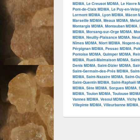
MDMA
,
Le Creusot MDMA
,
Le Havre
Pont-de-Claix MDMA
,
Le Puy-en-Vel
Lormont MDMA
,
Lyon MDMA
,
Mâcon
Marseille MDMA
,
Meaux MDMA
,
Melu
Montargis MDMA
,
Montauban MDMA
,
MDMA
,
Morsang-sur-Orge MDMA
,
Mo
MDMA
,
Neuilly-Plaisance MDMA
,
Neui
Nîmes MDMA
,
Niort MDMA
,
Nogent-s
Pérpignan MDMA
,
Pessac MDMA
,
Poi
Pontoise MDMA
,
Quimper MDMA
,
Re
MDMA
,
Rueil-Malmaison MDMA
,
Sain
Denis MDMA
,
Saint-Dizier MDMA
,
Sai
Saint-Germain-des-Prés MDMA
,
Sain
MDMA
,
Saint-Nazaire MDMA
,
Saint-
Saint-Quentin MDMA
,
Saint-Raphaël
MDMA
,
Sète MDMA
,
Sorgues MDMA
,
MDMA
,
Toulon MDMA
,
Toulouse MDM
Vannes MDMA
,
Vesoul MDMA
,
Vichy
Villepinte MDMA
,
Villeurbanne MDMA