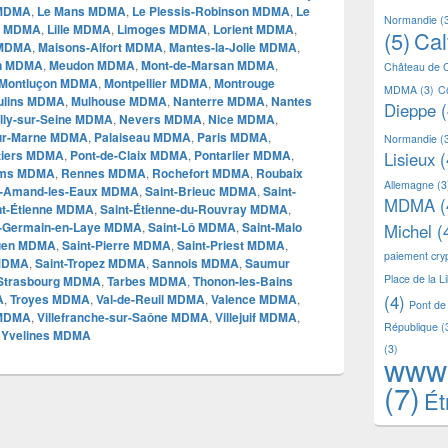
 MDMA
,
Le Mans MDMA
,
Le Plessis-Robinson MDMA
,
Le
Normandie
(
ay MDMA
,
Lille MDMA
,
Limoges MDMA
,
Lorient MDMA
,
(5)
Ca
 MDMA
,
Maisons-Alfort MDMA
,
Mantes-la-Jolie MDMA
,
n MDMA
,
Meudon MDMA
,
Mont-de-Marsan MDMA
,
Château de 
Montluçon MDMA
,
Montpellier MDMA
,
Montrouge
MDMA
(3)
C
ulins MDMA
,
Mulhouse MDMA
,
Nanterre MDMA
,
Nantes
Dieppe
(
lly-sur-Seine MDMA
,
Nevers MDMA
,
Nice MDMA
,
ur-Marne MDMA
,
Palaiseau MDMA
,
Paris MDMA
,
Normandie
(
tiers MDMA
,
Pont-de-Claix MDMA
,
Pontarlier MDMA
,
Lisieux
(
ims MDMA
,
Rennes MDMA
,
Rochefort MDMA
,
Roubaix
Allemagne
(3
t-Amand-les-Eaux MDMA
,
Saint-Brieuc MDMA
,
Saint-
MDMA
(
nt-Étienne MDMA
,
Saint-Étienne-du-Rouvray MDMA
,
t-Germain-en-Laye MDMA
,
Saint-Lô MDMA
,
Saint-Malo
Michel
(
Ouen MDMA
,
Saint-Pierre MDMA
,
Saint-Priest MDMA
,
paiement cr
 MDMA
,
Saint-Tropez MDMA
,
Sannois MDMA
,
Saumur
Place de la L
Strasbourg MDMA
,
Tarbes MDMA
,
Thonon-les-Bains
A
,
Troyes MDMA
,
Val-de-Reuil MDMA
,
Valence MDMA
,
(4)
Pont de
 MDMA
,
Villefranche-sur-Saône MDMA
,
Villejuif MDMA
,
République
(
,
Yvelines MDMA
(3)
www
(7)
Ét