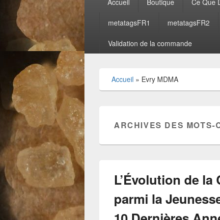
Accueil
Boutique
Ce Que D
principal
metatagsFR1
metatagsFR2
Validation de la commande
Accueil
»
Evry MDMA
ARCHIVES DES MOTS-
L’Évolution de 
parmi la Jeuness
10 Dernières Ann