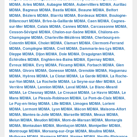
MDMA
,
Arles MDMA
,
Aubagne MDMA
,
Aubervilliers MDMA
,
Aurillac
MDMA
,
Bagneux MDMA
,
Bastia MDMA
,
Beaune MDMA
,
Belfort
MDMA
,
Béziers MDMA
,
Biarritz MDMA
,
Bordeaux MDMA
,
Boulogne-
Billancourt MDMA
,
Brive-la-Gaillarde MDMA
,
Caen MDMA
,
Cagnes-
sur-Mer MDMA
,
Calais MDMA
,
Cannes MDMA
,
Carcassonne MDMA
,
Cesson-Sévigné MDMA
,
Chalon-sur-Saône MDMA
,
Châlons-en-
Champagne MDMA
,
Charleville-Mézières MDMA
,
Cherbourg-en-
Cotentin MDMA
,
Cholet MDMA
,
Clamart MDMA
,
Clermont-Ferrand
MDMA
,
Compiègne MDMA
,
Creil MDMA
,
Dammarie-les-Lys MDMA
,
Dieppe MDMA
,
Dijon MDMA
,
Dole MDMA
,
Draguignan MDMA
,
Échirolles MDMA
,
Enghien-les-Bains MDMA
,
Epernay MDMA
,
Évreux MDMA
,
Evry MDMA
,
Fécamp MDMA
,
Forbach MDMA
,
Gien
MDMA
,
Givors MDMA
,
Gonesse MDMA
,
Grenoble MDMA
,
Haguenau
MDMA
,
Hyères MDMA
,
La Ciotat MDMA
,
La Garde MDMA
,
La Roche-
sur-Yon MDMA
,
La Rochelle MDMA
,
La Seyne-sur-Mer MDMA
,
La
Verrière MDMA
,
Lannion MDMA
,
Laval MDMA
,
Le Blanc-Mesnil
MDMA
,
Le Chesnay MDMA
,
Le Creusot MDMA
,
Le Havre MDMA
,
Le
Mans MDMA
,
Le Plessis-Robinson MDMA
,
Le Pont-de-Claix MDMA
,
Le Puy-en-Velay MDMA
,
Lille MDMA
,
Limoges MDMA
,
Lorient
MDMA
,
Lormont MDMA
,
Lyon MDMA
,
Mâcon MDMA
,
Maisons-Alfort
MDMA
,
Mantes-la-Jolie MDMA
,
Marseille MDMA
,
Meaux MDMA
,
Melun MDMA
,
Meudon MDMA
,
Mont-de-Marsan MDMA
,
Montargis
MDMA
,
Montauban MDMA
,
Montluçon MDMA
,
Montpellier MDMA
,
Montrouge MDMA
,
Morsang-sur-Orge MDMA
,
Moulins MDMA
,
Mulhouse MDMA
,
Nanterre MDMA
,
Nantes MDMA
,
Neuilly-Plaisance