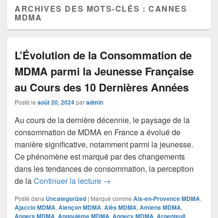
ARCHIVES DES MOTS-CLÉS :
CANNES
MDMA
L’Évolution de la Consommation de
MDMA parmi la Jeunesse Française
au Cours des 10 Dernières Années
Posté le
août 20, 2024
par
admin
Au cours de la dernière décennie, le paysage de la
consommation de MDMA en France a évolué de
manière significative, notamment parmi la jeunesse.
Ce phénomène est marqué par des changements
dans les tendances de consommation, la perception
L’Évolution de la Consommation
de la
Continuer la lecture
→
Posté dans
Uncategorized
|
Marqué comme
Aix-en-Provence MDMA
,
Ajaccio MDMA
,
Alençon MDMA
,
Alès MDMA
,
Amiens MDMA
,
Angers MDMA
,
Angoulême MDMA
,
Annecy MDMA
,
Argenteuil