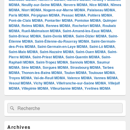
MDMA
,
Neuilly-sur-Seine MDMA
,
Nevers MDMA
,
Nice MDMA
,
Nîmes
MDMA
,
Niort MDMA
,
Nogent-sur-Marne MDMA
,
Palaiseau MDMA
,
Paris MDMA
,
Pérpignan MDMA
,
Pessac MDMA
,
Poitiers MDMA
,
Pont-de-Claix MDMA
,
Pontarlier MDMA
,
Pontoise MDMA
,
Quimper
MDMA
,
Reims MDMA
,
Rennes MDMA
,
Rochefort MDMA
,
Roubaix
MDMA
,
Rueil-Malmaison MDMA
,
Saint-Amand-les-Eaux MDMA
,
Saint-Brieuc MDMA
,
Saint-Denis MDMA
,
Saint-Dizier MDMA
,
Saint-
Étienne MDMA
,
Saint-Étienne-du-Rouvray MDMA
,
Saint-Germain-
des-Prés MDMA
,
Saint-Germain-en-Laye MDMA
,
Saint-Lô MDMA
,
Saint-Malo MDMA
,
Saint-Nazaire MDMA
,
Saint-Ouen MDMA
,
Saint-
Pierre MDMA
,
Saint-Priest MDMA
,
Saint-Quentin MDMA
,
Saint-
Raphaël MDMA
,
Saint-Tropez MDMA
,
Sannois MDMA
,
Saumur
MDMA
,
Sète MDMA
,
Sorgues MDMA
,
Strasbourg MDMA
,
Tarbes
MDMA
,
Thonon-les-Bains MDMA
,
Toulon MDMA
,
Toulouse MDMA
,
Troyes MDMA
,
Val-de-Reuil MDMA
,
Valence MDMA
,
Vannes MDMA
,
Vesoul MDMA
,
Vichy MDMA
,
Villefranche-sur-Saône MDMA
,
Villejuif
MDMA
,
Villepinte MDMA
,
Villeurbanne MDMA
,
Yvelines MDMA
Zone
Recherche :
Rechercher
principale
de
widget
pour
Archives
la