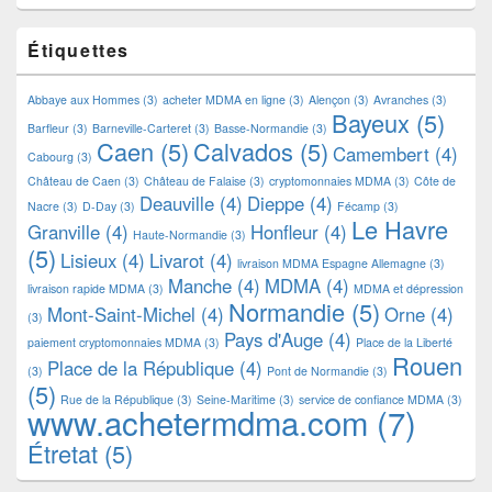
Étiquettes
Abbaye aux Hommes
(3)
acheter MDMA en ligne
(3)
Alençon
(3)
Avranches
(3)
Bayeux
(5)
Barfleur
(3)
Barneville-Carteret
(3)
Basse-Normandie
(3)
Caen
(5)
Calvados
(5)
Camembert
(4)
Cabourg
(3)
Château de Caen
(3)
Château de Falaise
(3)
cryptomonnaies MDMA
(3)
Côte de
Deauville
(4)
Dieppe
(4)
Nacre
(3)
D-Day
(3)
Fécamp
(3)
Le Havre
Granville
(4)
Honfleur
(4)
Haute-Normandie
(3)
(5)
Lisieux
(4)
Livarot
(4)
livraison MDMA Espagne Allemagne
(3)
Manche
(4)
MDMA
(4)
livraison rapide MDMA
(3)
MDMA et dépression
Normandie
(5)
Mont-Saint-Michel
(4)
Orne
(4)
(3)
Pays d'Auge
(4)
paiement cryptomonnaies MDMA
(3)
Place de la Liberté
Rouen
Place de la République
(4)
(3)
Pont de Normandie
(3)
(5)
Rue de la République
(3)
Seine-Maritime
(3)
service de confiance MDMA
(3)
www.achetermdma.com
(7)
Étretat
(5)