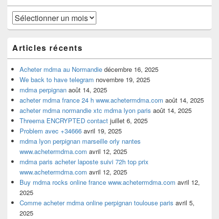
barre
latérale
Archives
Articles récents
Acheter mdma au Normandie
décembre 16, 2025
We back to have telegram
novembre 19, 2025
mdma perpignan
août 14, 2025
acheter mdma france 24 h www.achetermdma.com
août 14, 2025
acheter mdma normandie xtc mdma lyon paris
août 14, 2025
Threema ENCRYPTED contact
juillet 6, 2025
Problem avec +34666
avril 19, 2025
mdma lyon perpignan marseille orly nantes
www.achetermdma.com
avril 12, 2025
mdma paris acheter laposte suivi 72h top prix
www.achetermdma.com
avril 12, 2025
Buy mdma rocks online france www.achetermdma.com
avril 12,
2025
Comme acheter mdma online perpignan toulouse paris
avril 5,
2025