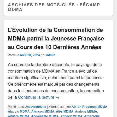
ARCHIVES DES MOTS-CLÉS :
FÉCAMP
MDMA
L’Évolution de la Consommation de
MDMA parmi la Jeunesse Française
au Cours des 10 Dernières Années
Posté le
août 20, 2024
par
admin
Au cours de la dernière décennie, le paysage de la
consommation de MDMA en France a évolué de
manière significative, notamment parmi la jeunesse.
Ce phénomène est marqué par des changements
dans les tendances de consommation, la perception
L’Évolution de la Consommation
de la
Continuer la lecture
→
Posté dans
Uncategorized
|
Marqué comme
Aix-en-Provence MDMA
,
Ajaccio MDMA
,
Alençon MDMA
,
Alès MDMA
,
Amiens MDMA
,
Angers MDMA
,
Angoulême MDMA
,
Annecy MDMA
,
Argenteuil