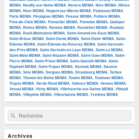
MDMA
,
Neuilly-sur-Seine MDMA
,
Nevers MDMA
,
Nice MDMA
,
Nîmes
MDMA
,
Niort MDMA
,
Nogent-sur-Marne MDMA
,
Palaiseau MDMA
,
Paris MDMA
,
Pérpignan MDMA
,
Pessac MDMA
,
Poitiers MDMA
,
Pont-de-Claix MDMA
,
Pontarlier MDMA
,
Pontoise MDMA
,
Quimper
MDMA
,
Reims MDMA
,
Rennes MDMA
,
Rochefort MDMA
,
Roubaix
MDMA
,
Rueil-Malmaison MDMA
,
Saint-Amand-les-Eaux MDMA
,
Saint-Brieuc MDMA
,
Saint-Denis MDMA
,
Saint-Dizier MDMA
,
Saint-
Étienne MDMA
,
Saint-Étienne-du-Rouvray MDMA
,
Saint-Germain-
des-Prés MDMA
,
Saint-Germain-en-Laye MDMA
,
Saint-Lô MDMA
,
Saint-Malo MDMA
,
Saint-Nazaire MDMA
,
Saint-Ouen MDMA
,
Saint-
Pierre MDMA
,
Saint-Priest MDMA
,
Saint-Quentin MDMA
,
Saint-
Raphaël MDMA
,
Saint-Tropez MDMA
,
Sannois MDMA
,
Saumur
MDMA
,
Sète MDMA
,
Sorgues MDMA
,
Strasbourg MDMA
,
Tarbes
MDMA
,
Thonon-les-Bains MDMA
,
Toulon MDMA
,
Toulouse MDMA
,
Troyes MDMA
,
Val-de-Reuil MDMA
,
Valence MDMA
,
Vannes MDMA
,
Vesoul MDMA
,
Vichy MDMA
,
Villefranche-sur-Saône MDMA
,
Villejuif
MDMA
,
Villepinte MDMA
,
Villeurbanne MDMA
,
Yvelines MDMA
Zone
Recherche :
Rechercher
principale
de
widget
pour
Archives
la