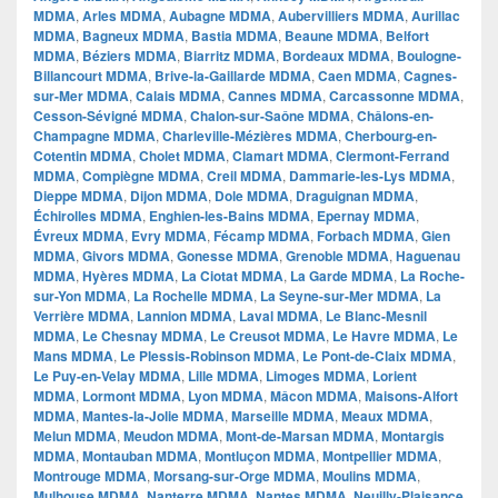
MDMA
,
Arles MDMA
,
Aubagne MDMA
,
Aubervilliers MDMA
,
Aurillac
MDMA
,
Bagneux MDMA
,
Bastia MDMA
,
Beaune MDMA
,
Belfort
MDMA
,
Béziers MDMA
,
Biarritz MDMA
,
Bordeaux MDMA
,
Boulogne-
Billancourt MDMA
,
Brive-la-Gaillarde MDMA
,
Caen MDMA
,
Cagnes-
sur-Mer MDMA
,
Calais MDMA
,
Cannes MDMA
,
Carcassonne MDMA
,
Cesson-Sévigné MDMA
,
Chalon-sur-Saône MDMA
,
Châlons-en-
Champagne MDMA
,
Charleville-Mézières MDMA
,
Cherbourg-en-
Cotentin MDMA
,
Cholet MDMA
,
Clamart MDMA
,
Clermont-Ferrand
MDMA
,
Compiègne MDMA
,
Creil MDMA
,
Dammarie-les-Lys MDMA
,
Dieppe MDMA
,
Dijon MDMA
,
Dole MDMA
,
Draguignan MDMA
,
Échirolles MDMA
,
Enghien-les-Bains MDMA
,
Epernay MDMA
,
Évreux MDMA
,
Evry MDMA
,
Fécamp MDMA
,
Forbach MDMA
,
Gien
MDMA
,
Givors MDMA
,
Gonesse MDMA
,
Grenoble MDMA
,
Haguenau
MDMA
,
Hyères MDMA
,
La Ciotat MDMA
,
La Garde MDMA
,
La Roche-
sur-Yon MDMA
,
La Rochelle MDMA
,
La Seyne-sur-Mer MDMA
,
La
Verrière MDMA
,
Lannion MDMA
,
Laval MDMA
,
Le Blanc-Mesnil
MDMA
,
Le Chesnay MDMA
,
Le Creusot MDMA
,
Le Havre MDMA
,
Le
Mans MDMA
,
Le Plessis-Robinson MDMA
,
Le Pont-de-Claix MDMA
,
Le Puy-en-Velay MDMA
,
Lille MDMA
,
Limoges MDMA
,
Lorient
MDMA
,
Lormont MDMA
,
Lyon MDMA
,
Mâcon MDMA
,
Maisons-Alfort
MDMA
,
Mantes-la-Jolie MDMA
,
Marseille MDMA
,
Meaux MDMA
,
Melun MDMA
,
Meudon MDMA
,
Mont-de-Marsan MDMA
,
Montargis
MDMA
,
Montauban MDMA
,
Montluçon MDMA
,
Montpellier MDMA
,
Montrouge MDMA
,
Morsang-sur-Orge MDMA
,
Moulins MDMA
,
Mulhouse MDMA
,
Nanterre MDMA
,
Nantes MDMA
,
Neuilly-Plaisance