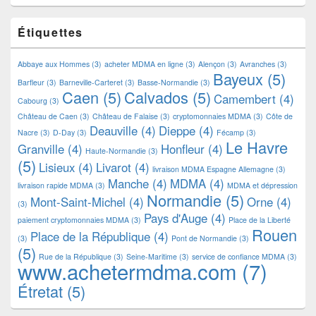
Étiquettes
Abbaye aux Hommes
(3)
acheter MDMA en ligne
(3)
Alençon
(3)
Avranches
(3)
Bayeux
(5)
Barfleur
(3)
Barneville-Carteret
(3)
Basse-Normandie
(3)
Caen
(5)
Calvados
(5)
Camembert
(4)
Cabourg
(3)
Château de Caen
(3)
Château de Falaise
(3)
cryptomonnaies MDMA
(3)
Côte de
Deauville
(4)
Dieppe
(4)
Nacre
(3)
D-Day
(3)
Fécamp
(3)
Le Havre
Granville
(4)
Honfleur
(4)
Haute-Normandie
(3)
(5)
Lisieux
(4)
Livarot
(4)
livraison MDMA Espagne Allemagne
(3)
Manche
(4)
MDMA
(4)
livraison rapide MDMA
(3)
MDMA et dépression
Normandie
(5)
Mont-Saint-Michel
(4)
Orne
(4)
(3)
Pays d'Auge
(4)
paiement cryptomonnaies MDMA
(3)
Place de la Liberté
Rouen
Place de la République
(4)
(3)
Pont de Normandie
(3)
(5)
Rue de la République
(3)
Seine-Maritime
(3)
service de confiance MDMA
(3)
www.achetermdma.com
(7)
Étretat
(5)