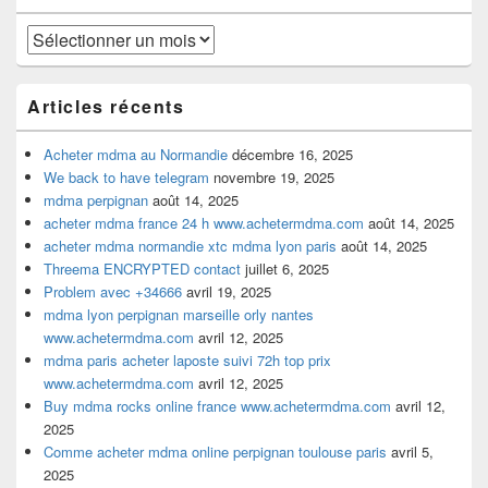
barre
latérale
Archives
Articles récents
Acheter mdma au Normandie
décembre 16, 2025
We back to have telegram
novembre 19, 2025
mdma perpignan
août 14, 2025
acheter mdma france 24 h www.achetermdma.com
août 14, 2025
acheter mdma normandie xtc mdma lyon paris
août 14, 2025
Threema ENCRYPTED contact
juillet 6, 2025
Problem avec +34666
avril 19, 2025
mdma lyon perpignan marseille orly nantes
www.achetermdma.com
avril 12, 2025
mdma paris acheter laposte suivi 72h top prix
www.achetermdma.com
avril 12, 2025
Buy mdma rocks online france www.achetermdma.com
avril 12,
2025
Comme acheter mdma online perpignan toulouse paris
avril 5,
2025