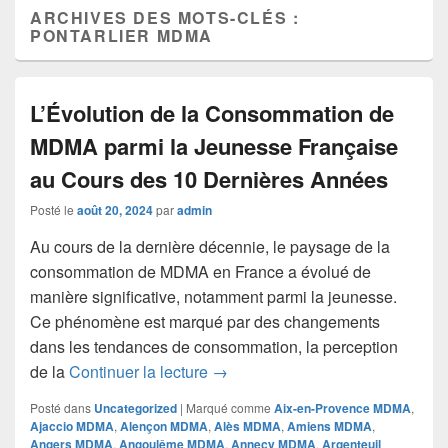
ARCHIVES DES MOTS-CLÉS :
PONTARLIER MDMA
L’Évolution de la Consommation de
MDMA parmi la Jeunesse Française
au Cours des 10 Dernières Années
Posté le
août 20, 2024
par
admin
Au cours de la dernière décennie, le paysage de la
consommation de MDMA en France a évolué de
manière significative, notamment parmi la jeunesse.
Ce phénomène est marqué par des changements
dans les tendances de consommation, la perception
L’Évolution de la Consommation
de la
Continuer la lecture
→
Posté dans
Uncategorized
|
Marqué comme
Aix-en-Provence MDMA
,
Ajaccio MDMA
,
Alençon MDMA
,
Alès MDMA
,
Amiens MDMA
,
Angers MDMA
,
Angoulême MDMA
,
Annecy MDMA
,
Argenteuil