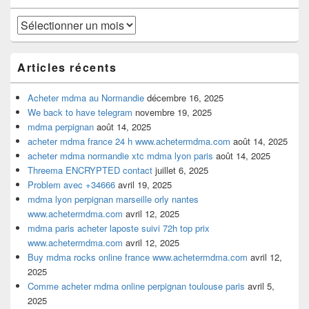
barre
latérale
Archives
Articles récents
Acheter mdma au Normandie
décembre 16, 2025
We back to have telegram
novembre 19, 2025
mdma perpignan
août 14, 2025
acheter mdma france 24 h www.achetermdma.com
août 14, 2025
acheter mdma normandie xtc mdma lyon paris
août 14, 2025
Threema ENCRYPTED contact
juillet 6, 2025
Problem avec +34666
avril 19, 2025
mdma lyon perpignan marseille orly nantes
www.achetermdma.com
avril 12, 2025
mdma paris acheter laposte suivi 72h top prix
www.achetermdma.com
avril 12, 2025
Buy mdma rocks online france www.achetermdma.com
avril 12,
2025
Comme acheter mdma online perpignan toulouse paris
avril 5,
2025