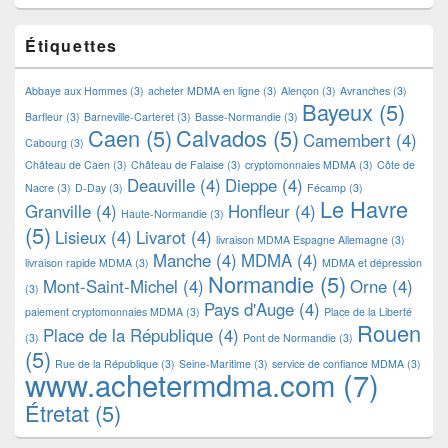
Étiquettes
Abbaye aux Hommes
(3)
acheter MDMA en ligne
(3)
Alençon
(3)
Avranches
(3)
Bayeux
(5)
Barfleur
(3)
Barneville-Carteret
(3)
Basse-Normandie
(3)
Caen
(5)
Calvados
(5)
Camembert
(4)
Cabourg
(3)
Château de Caen
(3)
Château de Falaise
(3)
cryptomonnaies MDMA
(3)
Côte de
Deauville
(4)
Dieppe
(4)
Nacre
(3)
D-Day
(3)
Fécamp
(3)
Le Havre
Granville
(4)
Honfleur
(4)
Haute-Normandie
(3)
(5)
Lisieux
(4)
Livarot
(4)
livraison MDMA Espagne Allemagne
(3)
Manche
(4)
MDMA
(4)
livraison rapide MDMA
(3)
MDMA et dépression
Normandie
(5)
Mont-Saint-Michel
(4)
Orne
(4)
(3)
Pays d'Auge
(4)
paiement cryptomonnaies MDMA
(3)
Place de la Liberté
Rouen
Place de la République
(4)
(3)
Pont de Normandie
(3)
(5)
Rue de la République
(3)
Seine-Maritime
(3)
service de confiance MDMA
(3)
www.achetermdma.com
(7)
Étretat
(5)