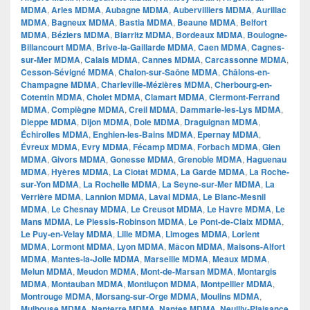
MDMA
,
Arles MDMA
,
Aubagne MDMA
,
Aubervilliers MDMA
,
Aurillac
MDMA
,
Bagneux MDMA
,
Bastia MDMA
,
Beaune MDMA
,
Belfort
MDMA
,
Béziers MDMA
,
Biarritz MDMA
,
Bordeaux MDMA
,
Boulogne-
Billancourt MDMA
,
Brive-la-Gaillarde MDMA
,
Caen MDMA
,
Cagnes-
sur-Mer MDMA
,
Calais MDMA
,
Cannes MDMA
,
Carcassonne MDMA
,
Cesson-Sévigné MDMA
,
Chalon-sur-Saône MDMA
,
Châlons-en-
Champagne MDMA
,
Charleville-Mézières MDMA
,
Cherbourg-en-
Cotentin MDMA
,
Cholet MDMA
,
Clamart MDMA
,
Clermont-Ferrand
MDMA
,
Compiègne MDMA
,
Creil MDMA
,
Dammarie-les-Lys MDMA
,
Dieppe MDMA
,
Dijon MDMA
,
Dole MDMA
,
Draguignan MDMA
,
Échirolles MDMA
,
Enghien-les-Bains MDMA
,
Epernay MDMA
,
Évreux MDMA
,
Evry MDMA
,
Fécamp MDMA
,
Forbach MDMA
,
Gien
MDMA
,
Givors MDMA
,
Gonesse MDMA
,
Grenoble MDMA
,
Haguenau
MDMA
,
Hyères MDMA
,
La Ciotat MDMA
,
La Garde MDMA
,
La Roche-
sur-Yon MDMA
,
La Rochelle MDMA
,
La Seyne-sur-Mer MDMA
,
La
Verrière MDMA
,
Lannion MDMA
,
Laval MDMA
,
Le Blanc-Mesnil
MDMA
,
Le Chesnay MDMA
,
Le Creusot MDMA
,
Le Havre MDMA
,
Le
Mans MDMA
,
Le Plessis-Robinson MDMA
,
Le Pont-de-Claix MDMA
,
Le Puy-en-Velay MDMA
,
Lille MDMA
,
Limoges MDMA
,
Lorient
MDMA
,
Lormont MDMA
,
Lyon MDMA
,
Mâcon MDMA
,
Maisons-Alfort
MDMA
,
Mantes-la-Jolie MDMA
,
Marseille MDMA
,
Meaux MDMA
,
Melun MDMA
,
Meudon MDMA
,
Mont-de-Marsan MDMA
,
Montargis
MDMA
,
Montauban MDMA
,
Montluçon MDMA
,
Montpellier MDMA
,
Montrouge MDMA
,
Morsang-sur-Orge MDMA
,
Moulins MDMA
,
Mulhouse MDMA
,
Nanterre MDMA
,
Nantes MDMA
,
Neuilly-Plaisance