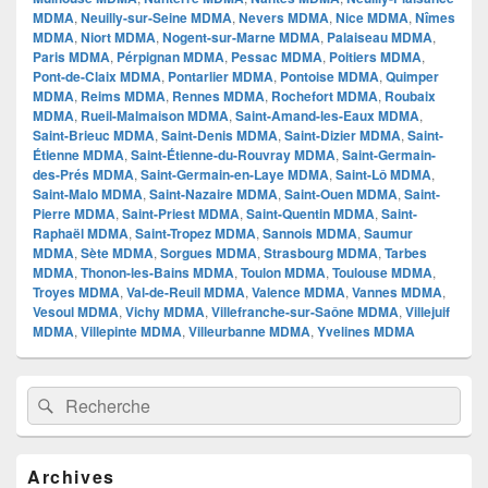
MDMA
,
Neuilly-sur-Seine MDMA
,
Nevers MDMA
,
Nice MDMA
,
Nîmes
MDMA
,
Niort MDMA
,
Nogent-sur-Marne MDMA
,
Palaiseau MDMA
,
Paris MDMA
,
Pérpignan MDMA
,
Pessac MDMA
,
Poitiers MDMA
,
Pont-de-Claix MDMA
,
Pontarlier MDMA
,
Pontoise MDMA
,
Quimper
MDMA
,
Reims MDMA
,
Rennes MDMA
,
Rochefort MDMA
,
Roubaix
MDMA
,
Rueil-Malmaison MDMA
,
Saint-Amand-les-Eaux MDMA
,
Saint-Brieuc MDMA
,
Saint-Denis MDMA
,
Saint-Dizier MDMA
,
Saint-
Étienne MDMA
,
Saint-Étienne-du-Rouvray MDMA
,
Saint-Germain-
des-Prés MDMA
,
Saint-Germain-en-Laye MDMA
,
Saint-Lô MDMA
,
Saint-Malo MDMA
,
Saint-Nazaire MDMA
,
Saint-Ouen MDMA
,
Saint-
Pierre MDMA
,
Saint-Priest MDMA
,
Saint-Quentin MDMA
,
Saint-
Raphaël MDMA
,
Saint-Tropez MDMA
,
Sannois MDMA
,
Saumur
MDMA
,
Sète MDMA
,
Sorgues MDMA
,
Strasbourg MDMA
,
Tarbes
MDMA
,
Thonon-les-Bains MDMA
,
Toulon MDMA
,
Toulouse MDMA
,
Troyes MDMA
,
Val-de-Reuil MDMA
,
Valence MDMA
,
Vannes MDMA
,
Vesoul MDMA
,
Vichy MDMA
,
Villefranche-sur-Saône MDMA
,
Villejuif
MDMA
,
Villepinte MDMA
,
Villeurbanne MDMA
,
Yvelines MDMA
Zone
Recherche :
Rechercher
principale
de
widget
pour
Archives
la