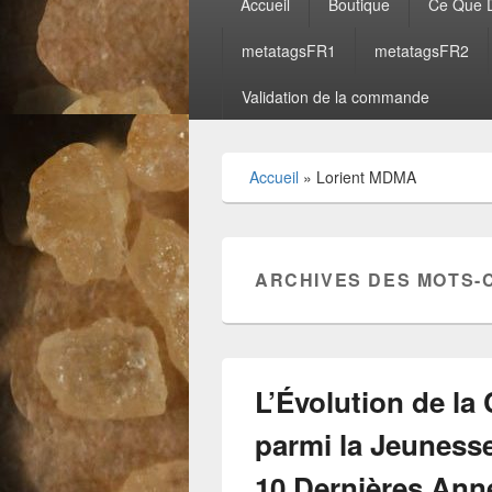
Accueil
Boutique
Ce Que D
principal
metatagsFR1
metatagsFR2
Validation de la commande
Accueil
»
Lorient MDMA
ARCHIVES DES MOTS-
L’Évolution de 
parmi la Jeuness
10 Dernières Ann