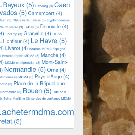
Bayeux
(5)
Caen
3)
Cabourg
(3)
lvados
(5)
Camembert
(4)
Caen
(3)
Château de Falaise
(3)
cryptomonnaies
Deauville
(4)
ôte de Nacre
(3)
D-Day
(3)
4)
Granville
(4)
Fécamp
(3)
Haute-
Le Havre
(5)
Honfleur
(4)
3)
4)
Livarot
(4)
livraison MDMA Espagne
Manche
(4)
)
livraison rapide MDMA
(3)
4)
Mont-Saint-
MDMA et dépression
(3)
Normandie
(5)
4)
Orne
(4)
Pays d'Auge
(4)
yptomonnaies MDMA
(3)
Place de la République
iberté
(3)
Rouen
(5)
 Normandie
(3)
Rue de la
3)
Seine-Maritime
(3)
service de confiance MDMA
.achetermdma.com
retat
(5)