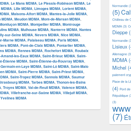
 MDMA
,
Le Mans MDMA
,
Le Plessis-Robinson MDMA
,
Le
Normandie
(
ay MDMA
,
Lille MDMA
,
Limoges MDMA
,
Lorient MDMA
,
(5)
Ca
 MDMA
,
Maisons-Alfort MDMA
,
Mantes-la-Jolie MDMA
,
n MDMA
,
Meudon MDMA
,
Mont-de-Marsan MDMA
,
Château de 
Montluçon MDMA
,
Montpellier MDMA
,
Montrouge
MDMA
(3)
C
ulins MDMA
,
Mulhouse MDMA
,
Nanterre MDMA
,
Nantes
Dieppe
(
lly-sur-Seine MDMA
,
Nevers MDMA
,
Nice MDMA
,
ur-Marne MDMA
,
Palaiseau MDMA
,
Paris MDMA
,
Normandie
(
tiers MDMA
,
Pont-de-Claix MDMA
,
Pontarlier MDMA
,
Lisieux
(
ims MDMA
,
Rennes MDMA
,
Rochefort MDMA
,
Roubaix
Allemagne
(3
t-Amand-les-Eaux MDMA
,
Saint-Brieuc MDMA
,
Saint-
MDMA
(
nt-Étienne MDMA
,
Saint-Étienne-du-Rouvray MDMA
,
t-Germain-en-Laye MDMA
,
Saint-Lô MDMA
,
Saint-Malo
Michel
(
Ouen MDMA
,
Saint-Pierre MDMA
,
Saint-Priest MDMA
,
paiement cr
 MDMA
,
Saint-Tropez MDMA
,
Sannois MDMA
,
Saumur
Place de la L
Strasbourg MDMA
,
Tarbes MDMA
,
Thonon-les-Bains
A
,
Troyes MDMA
,
Val-de-Reuil MDMA
,
Valence MDMA
,
(4)
Pont de
 MDMA
,
Villefranche-sur-Saône MDMA
,
Villejuif MDMA
,
République
(
,
Yvelines MDMA
(3)
www
(7)
Ét