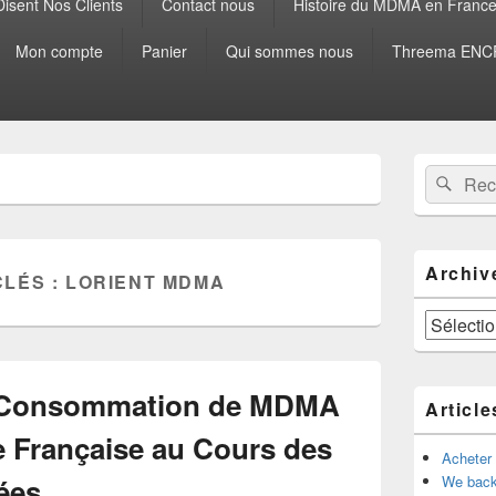
isent Nos Clients
Contact nous
Histoire du MDMA en Franc
Mon compte
Panier
Qui sommes nous
Threema ENCR
Zone
Recherche 
Rech
principale
de
widget
pour
la
Archiv
CLÉS :
LORIENT MDMA
barre
latérale
Archives
la Consommation de MDMA
Article
e Française au Cours des
Acheter
ées
We back