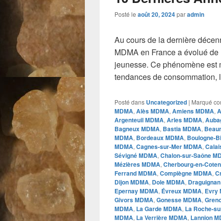
Posté le
août 20, 2024
par
admin
Au cours de la dernière décen
MDMA en France a évolué de m
jeunesse. Ce phénomène est 
tendances de consommation, l
Posté dans
Uncategorized
|
Marqué c
MDMA
,
Alès MDMA
,
Amiens MDMA
,
A
Argenteuil MDMA
,
Arles MDMA
,
Auba
Bagneux MDMA
,
Bastia MDMA
,
Beau
MDMA
,
Bordeaux MDMA
,
Boulogne-B
MDMA
,
Cagnes-sur-Mer MDMA
,
Cala
Sévigné MDMA
,
Chalon-sur-Saône 
Mézières MDMA
,
Cherbourg-en-Cote
Ferrand MDMA
,
Compiègne MDMA
,
C
Dijon MDMA
,
Dole MDMA
,
Draguigna
Epernay MDMA
,
Évreux MDMA
,
Evry
Givors MDMA
,
Gonesse MDMA
,
Gren
MDMA
,
La Garde MDMA
,
La Roche-s
MDMA
,
La Verrière MDMA
,
Lannion 