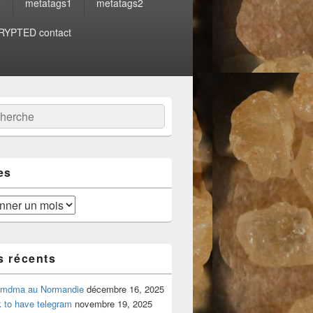
e
metatags1
metatags2
YPTED contact
:
ercher
es
s récents
 mdma au Normandie
décembre 16, 2025
 to have telegram
novembre 19, 2025