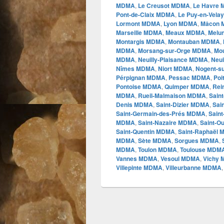
MDMA
,
Le Creusot MDMA
,
Le Havre
Pont-de-Claix MDMA
,
Le Puy-en-Vel
Lormont MDMA
,
Lyon MDMA
,
Mâcon
Marseille MDMA
,
Meaux MDMA
,
Melu
Montargis MDMA
,
Montauban MDMA
,
MDMA
,
Morsang-sur-Orge MDMA
,
Mo
MDMA
,
Neuilly-Plaisance MDMA
,
Neui
Nîmes MDMA
,
Niort MDMA
,
Nogent-s
Pérpignan MDMA
,
Pessac MDMA
,
Poi
Pontoise MDMA
,
Quimper MDMA
,
Re
MDMA
,
Rueil-Malmaison MDMA
,
Sain
Denis MDMA
,
Saint-Dizier MDMA
,
Sai
Saint-Germain-des-Prés MDMA
,
Sain
MDMA
,
Saint-Nazaire MDMA
,
Saint-
Saint-Quentin MDMA
,
Saint-Raphaël
MDMA
,
Sète MDMA
,
Sorgues MDMA
,
MDMA
,
Toulon MDMA
,
Toulouse MDM
Vannes MDMA
,
Vesoul MDMA
,
Vichy
Villepinte MDMA
,
Villeurbanne MDMA