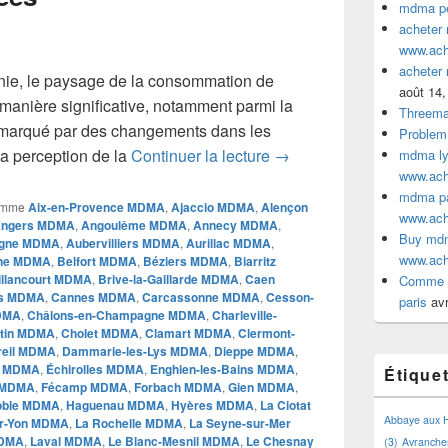
mdma pe
acheter
www.ac
acheter
nie, le paysage de la consommation de
août 14,
anière significative, notamment parmi la
Threem
marqué par des changements dans les
Problem
L’Évolution de la Cons
a perception de la
Continuer la lecture
→
mdma lyo
www.ac
mdma par
omme
Aix-en-Provence MDMA
,
Ajaccio MDMA
,
Alençon
www.ac
ngers MDMA
,
Angoulême MDMA
,
Annecy MDMA
,
Buy mdm
gne MDMA
,
Aubervilliers MDMA
,
Aurillac MDMA
,
www.ac
ne MDMA
,
Belfort MDMA
,
Béziers MDMA
,
Biarritz
illancourt MDMA
,
Brive-la-Gaillarde MDMA
,
Caen
Comme a
is MDMA
,
Cannes MDMA
,
Carcassonne MDMA
,
Cesson-
paris
avr
MDMA
,
Châlons-en-Champagne MDMA
,
Charleville-
ntin MDMA
,
Cholet MDMA
,
Clamart MDMA
,
Clermont-
reil MDMA
,
Dammarie-les-Lys MDMA
,
Dieppe MDMA
,
n MDMA
,
Échirolles MDMA
,
Enghien-les-Bains MDMA
,
Étique
 MDMA
,
Fécamp MDMA
,
Forbach MDMA
,
Gien MDMA
,
oble MDMA
,
Haguenau MDMA
,
Hyères MDMA
,
La Ciotat
Abbaye aux
ur-Yon MDMA
,
La Rochelle MDMA
,
La Seyne-sur-Mer
MDMA
,
Laval MDMA
,
Le Blanc-Mesnil MDMA
,
Le Chesnay
(3)
Avranche