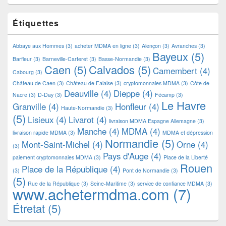
Étiquettes
Abbaye aux Hommes
(3)
acheter MDMA en ligne
(3)
Alençon
(3)
Avranches
(3)
Bayeux
(5)
Barfleur
(3)
Barneville-Carteret
(3)
Basse-Normandie
(3)
Caen
(5)
Calvados
(5)
Camembert
(4)
Cabourg
(3)
Château de Caen
(3)
Château de Falaise
(3)
cryptomonnaies MDMA
(3)
Côte de
Deauville
(4)
Dieppe
(4)
Nacre
(3)
D-Day
(3)
Fécamp
(3)
Le Havre
Granville
(4)
Honfleur
(4)
Haute-Normandie
(3)
(5)
Lisieux
(4)
Livarot
(4)
livraison MDMA Espagne Allemagne
(3)
Manche
(4)
MDMA
(4)
livraison rapide MDMA
(3)
MDMA et dépression
Normandie
(5)
Mont-Saint-Michel
(4)
Orne
(4)
(3)
Pays d'Auge
(4)
paiement cryptomonnaies MDMA
(3)
Place de la Liberté
Rouen
Place de la République
(4)
(3)
Pont de Normandie
(3)
(5)
Rue de la République
(3)
Seine-Maritime
(3)
service de confiance MDMA
(3)
www.achetermdma.com
(7)
Étretat
(5)