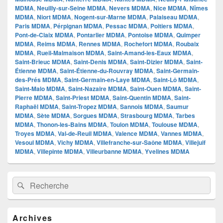
MDMA
,
Neuilly-sur-Seine MDMA
,
Nevers MDMA
,
Nice MDMA
,
Nîmes
MDMA
,
Niort MDMA
,
Nogent-sur-Marne MDMA
,
Palaiseau MDMA
,
Paris MDMA
,
Pérpignan MDMA
,
Pessac MDMA
,
Poitiers MDMA
,
Pont-de-Claix MDMA
,
Pontarlier MDMA
,
Pontoise MDMA
,
Quimper
MDMA
,
Reims MDMA
,
Rennes MDMA
,
Rochefort MDMA
,
Roubaix
MDMA
,
Rueil-Malmaison MDMA
,
Saint-Amand-les-Eaux MDMA
,
Saint-Brieuc MDMA
,
Saint-Denis MDMA
,
Saint-Dizier MDMA
,
Saint-
Étienne MDMA
,
Saint-Étienne-du-Rouvray MDMA
,
Saint-Germain-
des-Prés MDMA
,
Saint-Germain-en-Laye MDMA
,
Saint-Lô MDMA
,
Saint-Malo MDMA
,
Saint-Nazaire MDMA
,
Saint-Ouen MDMA
,
Saint-
Pierre MDMA
,
Saint-Priest MDMA
,
Saint-Quentin MDMA
,
Saint-
Raphaël MDMA
,
Saint-Tropez MDMA
,
Sannois MDMA
,
Saumur
MDMA
,
Sète MDMA
,
Sorgues MDMA
,
Strasbourg MDMA
,
Tarbes
MDMA
,
Thonon-les-Bains MDMA
,
Toulon MDMA
,
Toulouse MDMA
,
Troyes MDMA
,
Val-de-Reuil MDMA
,
Valence MDMA
,
Vannes MDMA
,
Vesoul MDMA
,
Vichy MDMA
,
Villefranche-sur-Saône MDMA
,
Villejuif
MDMA
,
Villepinte MDMA
,
Villeurbanne MDMA
,
Yvelines MDMA
Zone
Recherche :
Rechercher
principale
de
widget
pour
Archives
la