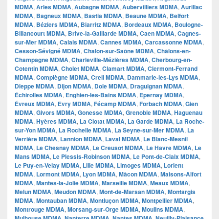
MDMA
,
Arles MDMA
,
Aubagne MDMA
,
Aubervilliers MDMA
,
Aurillac
MDMA
,
Bagneux MDMA
,
Bastia MDMA
,
Beaune MDMA
,
Belfort
MDMA
,
Béziers MDMA
,
Biarritz MDMA
,
Bordeaux MDMA
,
Boulogne-
Billancourt MDMA
,
Brive-la-Gaillarde MDMA
,
Caen MDMA
,
Cagnes-
sur-Mer MDMA
,
Calais MDMA
,
Cannes MDMA
,
Carcassonne MDMA
,
Cesson-Sévigné MDMA
,
Chalon-sur-Saône MDMA
,
Châlons-en-
Champagne MDMA
,
Charleville-Mézières MDMA
,
Cherbourg-en-
Cotentin MDMA
,
Cholet MDMA
,
Clamart MDMA
,
Clermont-Ferrand
MDMA
,
Compiègne MDMA
,
Creil MDMA
,
Dammarie-les-Lys MDMA
,
Dieppe MDMA
,
Dijon MDMA
,
Dole MDMA
,
Draguignan MDMA
,
Échirolles MDMA
,
Enghien-les-Bains MDMA
,
Epernay MDMA
,
Évreux MDMA
,
Evry MDMA
,
Fécamp MDMA
,
Forbach MDMA
,
Gien
MDMA
,
Givors MDMA
,
Gonesse MDMA
,
Grenoble MDMA
,
Haguenau
MDMA
,
Hyères MDMA
,
La Ciotat MDMA
,
La Garde MDMA
,
La Roche-
sur-Yon MDMA
,
La Rochelle MDMA
,
La Seyne-sur-Mer MDMA
,
La
Verrière MDMA
,
Lannion MDMA
,
Laval MDMA
,
Le Blanc-Mesnil
MDMA
,
Le Chesnay MDMA
,
Le Creusot MDMA
,
Le Havre MDMA
,
Le
Mans MDMA
,
Le Plessis-Robinson MDMA
,
Le Pont-de-Claix MDMA
,
Le Puy-en-Velay MDMA
,
Lille MDMA
,
Limoges MDMA
,
Lorient
MDMA
,
Lormont MDMA
,
Lyon MDMA
,
Mâcon MDMA
,
Maisons-Alfort
MDMA
,
Mantes-la-Jolie MDMA
,
Marseille MDMA
,
Meaux MDMA
,
Melun MDMA
,
Meudon MDMA
,
Mont-de-Marsan MDMA
,
Montargis
MDMA
,
Montauban MDMA
,
Montluçon MDMA
,
Montpellier MDMA
,
Montrouge MDMA
,
Morsang-sur-Orge MDMA
,
Moulins MDMA
,
Mulhouse MDMA
,
Nanterre MDMA
,
Nantes MDMA
,
Neuilly-Plaisance