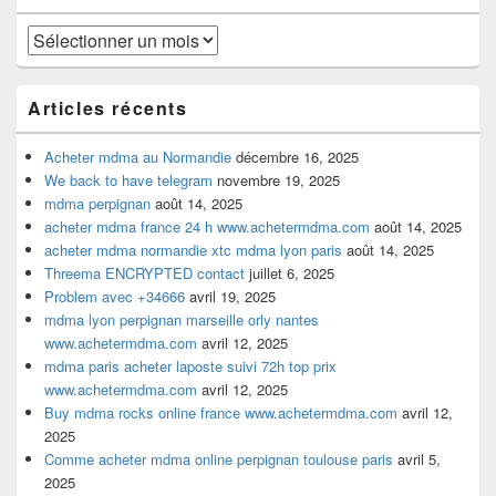
barre
latérale
Archives
Articles récents
Acheter mdma au Normandie
décembre 16, 2025
We back to have telegram
novembre 19, 2025
mdma perpignan
août 14, 2025
acheter mdma france 24 h www.achetermdma.com
août 14, 2025
acheter mdma normandie xtc mdma lyon paris
août 14, 2025
Threema ENCRYPTED contact
juillet 6, 2025
Problem avec +34666
avril 19, 2025
mdma lyon perpignan marseille orly nantes
www.achetermdma.com
avril 12, 2025
mdma paris acheter laposte suivi 72h top prix
www.achetermdma.com
avril 12, 2025
Buy mdma rocks online france www.achetermdma.com
avril 12,
2025
Comme acheter mdma online perpignan toulouse paris
avril 5,
2025