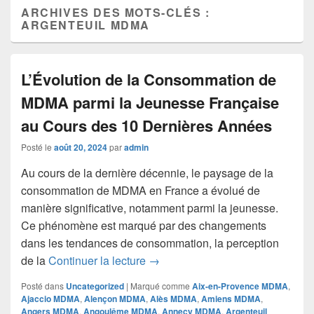
ARCHIVES DES MOTS-CLÉS :
ARGENTEUIL MDMA
L’Évolution de la Consommation de
MDMA parmi la Jeunesse Française
au Cours des 10 Dernières Années
Posté le
août 20, 2024
par
admin
Au cours de la dernière décennie, le paysage de la
consommation de MDMA en France a évolué de
manière significative, notamment parmi la jeunesse.
Ce phénomène est marqué par des changements
dans les tendances de consommation, la perception
L’Évolution de la Consommation
de la
Continuer la lecture
→
Posté dans
Uncategorized
|
Marqué comme
Aix-en-Provence MDMA
,
Ajaccio MDMA
,
Alençon MDMA
,
Alès MDMA
,
Amiens MDMA
,
Angers MDMA
,
Angoulême MDMA
,
Annecy MDMA
,
Argenteuil