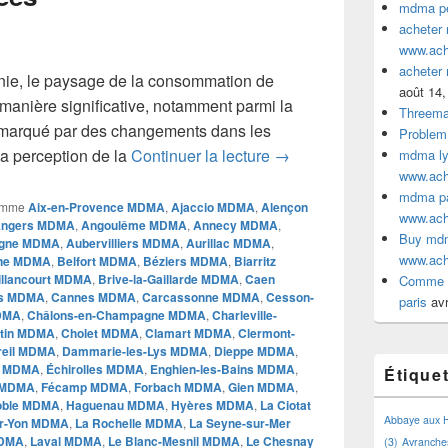
mdma pe
acheter
www.ac
acheter
nie, le paysage de la consommation de
août 14,
anière significative, notamment parmi la
Threem
marqué par des changements dans les
Problem
L’Évolution de la Cons
a perception de la
Continuer la lecture
→
mdma lyo
www.ac
mdma par
omme
Aix-en-Provence MDMA
,
Ajaccio MDMA
,
Alençon
www.ac
ngers MDMA
,
Angoulême MDMA
,
Annecy MDMA
,
Buy mdm
gne MDMA
,
Aubervilliers MDMA
,
Aurillac MDMA
,
www.ac
ne MDMA
,
Belfort MDMA
,
Béziers MDMA
,
Biarritz
illancourt MDMA
,
Brive-la-Gaillarde MDMA
,
Caen
Comme a
is MDMA
,
Cannes MDMA
,
Carcassonne MDMA
,
Cesson-
paris
avr
MDMA
,
Châlons-en-Champagne MDMA
,
Charleville-
ntin MDMA
,
Cholet MDMA
,
Clamart MDMA
,
Clermont-
reil MDMA
,
Dammarie-les-Lys MDMA
,
Dieppe MDMA
,
n MDMA
,
Échirolles MDMA
,
Enghien-les-Bains MDMA
,
Étique
 MDMA
,
Fécamp MDMA
,
Forbach MDMA
,
Gien MDMA
,
oble MDMA
,
Haguenau MDMA
,
Hyères MDMA
,
La Ciotat
Abbaye aux
ur-Yon MDMA
,
La Rochelle MDMA
,
La Seyne-sur-Mer
MDMA
,
Laval MDMA
,
Le Blanc-Mesnil MDMA
,
Le Chesnay
(3)
Avranche