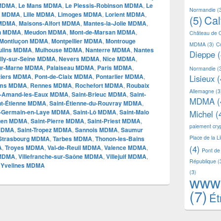
 MDMA
,
Le Mans MDMA
,
Le Plessis-Robinson MDMA
,
Le
Normandie
(
ay MDMA
,
Lille MDMA
,
Limoges MDMA
,
Lorient MDMA
,
(5)
Ca
 MDMA
,
Maisons-Alfort MDMA
,
Mantes-la-Jolie MDMA
,
n MDMA
,
Meudon MDMA
,
Mont-de-Marsan MDMA
,
Château de 
Montluçon MDMA
,
Montpellier MDMA
,
Montrouge
MDMA
(3)
C
ulins MDMA
,
Mulhouse MDMA
,
Nanterre MDMA
,
Nantes
Dieppe
(
lly-sur-Seine MDMA
,
Nevers MDMA
,
Nice MDMA
,
ur-Marne MDMA
,
Palaiseau MDMA
,
Paris MDMA
,
Normandie
(
tiers MDMA
,
Pont-de-Claix MDMA
,
Pontarlier MDMA
,
Lisieux
(
ims MDMA
,
Rennes MDMA
,
Rochefort MDMA
,
Roubaix
Allemagne
(3
t-Amand-les-Eaux MDMA
,
Saint-Brieuc MDMA
,
Saint-
MDMA
(
nt-Étienne MDMA
,
Saint-Étienne-du-Rouvray MDMA
,
t-Germain-en-Laye MDMA
,
Saint-Lô MDMA
,
Saint-Malo
Michel
(
Ouen MDMA
,
Saint-Pierre MDMA
,
Saint-Priest MDMA
,
paiement cr
 MDMA
,
Saint-Tropez MDMA
,
Sannois MDMA
,
Saumur
Place de la L
Strasbourg MDMA
,
Tarbes MDMA
,
Thonon-les-Bains
A
,
Troyes MDMA
,
Val-de-Reuil MDMA
,
Valence MDMA
,
(4)
Pont de
 MDMA
,
Villefranche-sur-Saône MDMA
,
Villejuif MDMA
,
République
(
,
Yvelines MDMA
(3)
www
(7)
Ét