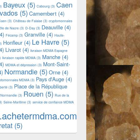
Bayeux
(5)
Caen
3)
Cabourg
(3)
lvados
(5)
Camembert
(4)
Caen
(3)
Château de Falaise
(3)
cryptomonnaies
Deauville
(4)
ôte de Nacre
(3)
D-Day
(3)
4)
Granville
(4)
Fécamp
(3)
Haute-
Le Havre
(5)
Honfleur
(4)
3)
4)
Livarot
(4)
livraison MDMA Espagne
Manche
(4)
)
livraison rapide MDMA
(3)
4)
Mont-Saint-
MDMA et dépression
(3)
Normandie
(5)
4)
Orne
(4)
Pays d'Auge
(4)
yptomonnaies MDMA
(3)
Place de la République
iberté
(3)
Rouen
(5)
 Normandie
(3)
Rue de la
3)
Seine-Maritime
(3)
service de confiance MDMA
.achetermdma.com
retat
(5)