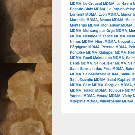
MDMA
,
Le Creusot MDMA
,
Le Havre
Pont-de-Claix MDMA
,
Le Puy-en-Vel
Lormont MDMA
,
Lyon MDMA
,
Mâcon
Marseille MDMA
,
Meaux MDMA
,
Melu
Montargis MDMA
,
Montauban MDMA
,
MDMA
,
Morsang-sur-Orge MDMA
,
Mo
MDMA
,
Neuilly-Plaisance MDMA
,
Neui
Nîmes MDMA
,
Niort MDMA
,
Nogent-s
Pérpignan MDMA
,
Pessac MDMA
,
Poi
Pontoise MDMA
,
Quimper MDMA
,
Re
MDMA
,
Rueil-Malmaison MDMA
,
Sain
Denis MDMA
,
Saint-Dizier MDMA
,
Sai
Saint-Germain-des-Prés MDMA
,
Sain
MDMA
,
Saint-Nazaire MDMA
,
Saint-
Saint-Quentin MDMA
,
Saint-Raphaël
MDMA
,
Sète MDMA
,
Sorgues MDMA
,
MDMA
,
Toulon MDMA
,
Toulouse MDM
Vannes MDMA
,
Vesoul MDMA
,
Vichy
Villepinte MDMA
,
Villeurbanne MDMA