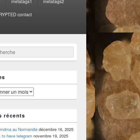
e
metatags1
metatags2
YPTED contact
:
ercher
es
s récents
 mdma au Normandie
décembre 16, 2025
 to have telegram
novembre 19, 2025