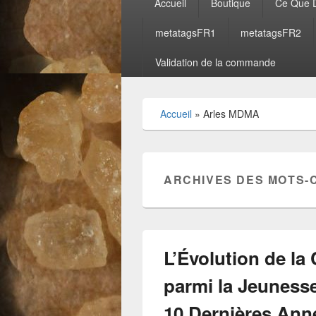
Accueil
Boutique
Ce Que D
principal
metatagsFR1
metatagsFR2
Validation de la commande
Accueil
»
Arles MDMA
ARCHIVES DES MOTS-
L’Évolution de 
parmi la Jeuness
10 Dernières Ann