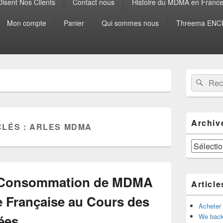
isent Nos Clients
Contact nous
Histoire du MDMA en Franc
Mon compte
Panier
Qui sommes nous
Threema ENCR
Zone
Recherche 
Rech
principale
de
widget
pour
la
Archiv
CLÉS :
ARLES MDMA
barre
latérale
Archives
la Consommation de MDMA
Article
e Française au Cours des
Acheter
ées
We back