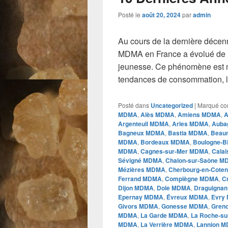
Posté le
août 20, 2024
par
admin
Au cours de la dernière décen
MDMA en France a évolué de m
jeunesse. Ce phénomène est 
tendances de consommation, l
Posté dans
Uncategorized
|
Marqué c
MDMA
,
Alès MDMA
,
Amiens MDMA
,
A
Argenteuil MDMA
,
Arles MDMA
,
Auba
Bagneux MDMA
,
Bastia MDMA
,
Beau
MDMA
,
Bordeaux MDMA
,
Boulogne-B
MDMA
,
Cagnes-sur-Mer MDMA
,
Cala
Sévigné MDMA
,
Chalon-sur-Saône 
Mézières MDMA
,
Cherbourg-en-Cote
Ferrand MDMA
,
Compiègne MDMA
,
C
Dijon MDMA
,
Dole MDMA
,
Draguigna
Epernay MDMA
,
Évreux MDMA
,
Evry
Givors MDMA
,
Gonesse MDMA
,
Gren
MDMA
,
La Garde MDMA
,
La Roche-s
MDMA
,
La Verrière MDMA
,
Lannion 