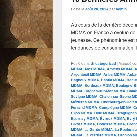
Posté le
août 20, 2024
par
admin
Au cours de la dernière décen
MDMA en France a évolué de m
jeunesse. Ce phénomène est 
tendances de consommation, l
Posté dans
Uncategorized
|
Marqué c
MDMA
,
Alès MDMA
,
Amiens MDMA
,
A
Argenteuil MDMA
,
Arles MDMA
,
Auba
Bagneux MDMA
,
Bastia MDMA
,
Beau
MDMA
,
Bordeaux MDMA
,
Boulogne-B
MDMA
,
Cagnes-sur-Mer MDMA
,
Cala
Sévigné MDMA
,
Chalon-sur-Saône 
Mézières MDMA
,
Cherbourg-en-Cote
Ferrand MDMA
,
Compiègne MDMA
,
C
Dijon MDMA
,
Dole MDMA
,
Draguigna
Epernay MDMA
,
Évreux MDMA
,
Evry
Givors MDMA
,
Gonesse MDMA
,
Gren
MDMA
,
La Garde MDMA
,
La Roche-s
MDMA
,
La Verrière MDMA
,
Lannion 