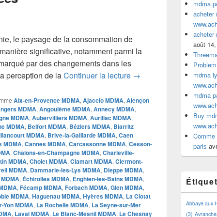
mdma pe
acheter
www.ac
acheter
nie, le paysage de la consommation de
août 14,
anière significative, notamment parmi la
Threem
marqué par des changements dans les
Problem
L’Évolution de la Cons
a perception de la
Continuer la lecture
→
mdma lyo
www.ac
mdma par
omme
Aix-en-Provence MDMA
,
Ajaccio MDMA
,
Alençon
www.ac
ngers MDMA
,
Angoulême MDMA
,
Annecy MDMA
,
Buy mdm
gne MDMA
,
Aubervilliers MDMA
,
Aurillac MDMA
,
www.ac
ne MDMA
,
Belfort MDMA
,
Béziers MDMA
,
Biarritz
illancourt MDMA
,
Brive-la-Gaillarde MDMA
,
Caen
Comme a
is MDMA
,
Cannes MDMA
,
Carcassonne MDMA
,
Cesson-
paris
avr
MDMA
,
Châlons-en-Champagne MDMA
,
Charleville-
ntin MDMA
,
Cholet MDMA
,
Clamart MDMA
,
Clermont-
reil MDMA
,
Dammarie-les-Lys MDMA
,
Dieppe MDMA
,
n MDMA
,
Échirolles MDMA
,
Enghien-les-Bains MDMA
,
Étique
 MDMA
,
Fécamp MDMA
,
Forbach MDMA
,
Gien MDMA
,
oble MDMA
,
Haguenau MDMA
,
Hyères MDMA
,
La Ciotat
Abbaye aux
ur-Yon MDMA
,
La Rochelle MDMA
,
La Seyne-sur-Mer
MDMA
,
Laval MDMA
,
Le Blanc-Mesnil MDMA
,
Le Chesnay
(3)
Avranche