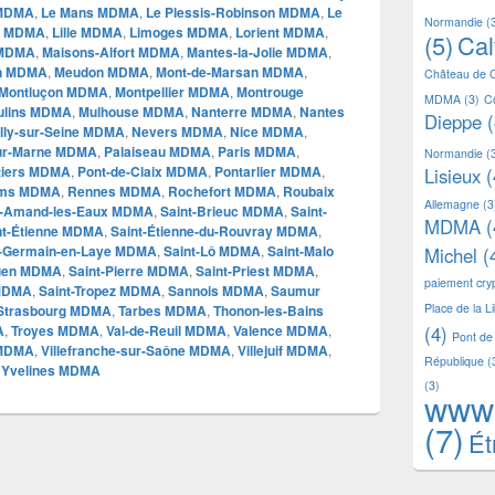
 MDMA
,
Le Mans MDMA
,
Le Plessis-Robinson MDMA
,
Le
Normandie
(
ay MDMA
,
Lille MDMA
,
Limoges MDMA
,
Lorient MDMA
,
(5)
Ca
 MDMA
,
Maisons-Alfort MDMA
,
Mantes-la-Jolie MDMA
,
n MDMA
,
Meudon MDMA
,
Mont-de-Marsan MDMA
,
Château de 
Montluçon MDMA
,
Montpellier MDMA
,
Montrouge
MDMA
(3)
C
ulins MDMA
,
Mulhouse MDMA
,
Nanterre MDMA
,
Nantes
Dieppe
(
lly-sur-Seine MDMA
,
Nevers MDMA
,
Nice MDMA
,
ur-Marne MDMA
,
Palaiseau MDMA
,
Paris MDMA
,
Normandie
(
tiers MDMA
,
Pont-de-Claix MDMA
,
Pontarlier MDMA
,
Lisieux
(
ims MDMA
,
Rennes MDMA
,
Rochefort MDMA
,
Roubaix
Allemagne
(3
t-Amand-les-Eaux MDMA
,
Saint-Brieuc MDMA
,
Saint-
MDMA
(
nt-Étienne MDMA
,
Saint-Étienne-du-Rouvray MDMA
,
t-Germain-en-Laye MDMA
,
Saint-Lô MDMA
,
Saint-Malo
Michel
(
Ouen MDMA
,
Saint-Pierre MDMA
,
Saint-Priest MDMA
,
paiement cr
 MDMA
,
Saint-Tropez MDMA
,
Sannois MDMA
,
Saumur
Place de la L
Strasbourg MDMA
,
Tarbes MDMA
,
Thonon-les-Bains
A
,
Troyes MDMA
,
Val-de-Reuil MDMA
,
Valence MDMA
,
(4)
Pont de
 MDMA
,
Villefranche-sur-Saône MDMA
,
Villejuif MDMA
,
République
(
,
Yvelines MDMA
(3)
www
(7)
Ét