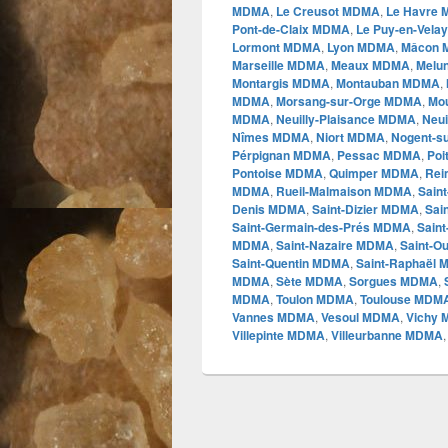
MDMA
,
Le Creusot MDMA
,
Le Havre
Pont-de-Claix MDMA
,
Le Puy-en-Vel
Lormont MDMA
,
Lyon MDMA
,
Mâcon
Marseille MDMA
,
Meaux MDMA
,
Melu
Montargis MDMA
,
Montauban MDMA
,
MDMA
,
Morsang-sur-Orge MDMA
,
Mo
MDMA
,
Neuilly-Plaisance MDMA
,
Neui
Nîmes MDMA
,
Niort MDMA
,
Nogent-s
Pérpignan MDMA
,
Pessac MDMA
,
Poi
Pontoise MDMA
,
Quimper MDMA
,
Re
MDMA
,
Rueil-Malmaison MDMA
,
Sain
Denis MDMA
,
Saint-Dizier MDMA
,
Sai
Saint-Germain-des-Prés MDMA
,
Sain
MDMA
,
Saint-Nazaire MDMA
,
Saint-
Saint-Quentin MDMA
,
Saint-Raphaël
MDMA
,
Sète MDMA
,
Sorgues MDMA
,
MDMA
,
Toulon MDMA
,
Toulouse MDM
Vannes MDMA
,
Vesoul MDMA
,
Vichy
Villepinte MDMA
,
Villeurbanne MDMA