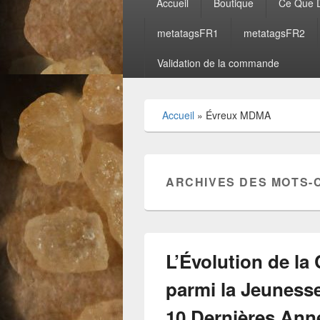
Accueil
Boutique
Ce Que D
principal
metatagsFR1
metatagsFR2
Validation de la commande
Accueil
»
Évreux MDMA
ARCHIVES DES MOTS-
L’Évolution de 
parmi la Jeuness
10 Dernières Ann