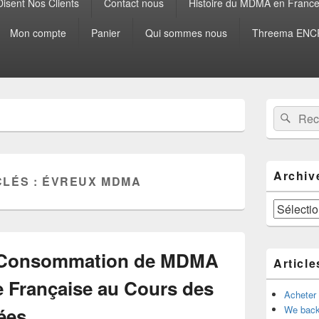
isent Nos Clients
Contact nous
Histoire du MDMA en Franc
Mon compte
Panier
Qui sommes nous
Threema ENCR
Zone
Recherche 
Rech
principale
de
widget
pour
la
Archiv
CLÉS :
ÉVREUX MDMA
barre
latérale
Archives
la Consommation de MDMA
Article
e Française au Cours des
Acheter
ées
We back