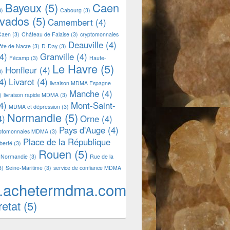
Bayeux
(5)
Caen
3)
Cabourg
(3)
lvados
(5)
Camembert
(4)
Caen
(3)
Château de Falaise
(3)
cryptomonnaies
Deauville
(4)
ôte de Nacre
(3)
D-Day
(3)
4)
Granville
(4)
Fécamp
(3)
Haute-
Le Havre
(5)
Honfleur
(4)
3)
4)
Livarot
(4)
livraison MDMA Espagne
Manche
(4)
)
livraison rapide MDMA
(3)
4)
Mont-Saint-
MDMA et dépression
(3)
Normandie
(5)
4)
Orne
(4)
Pays d'Auge
(4)
yptomonnaies MDMA
(3)
Place de la République
iberté
(3)
Rouen
(5)
 Normandie
(3)
Rue de la
3)
Seine-Maritime
(3)
service de confiance MDMA
.achetermdma.com
retat
(5)