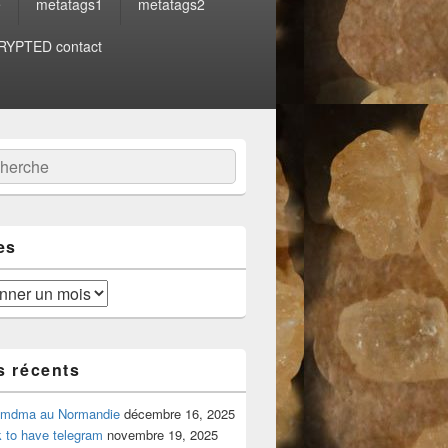
e
metatags1
metatags2
YPTED contact
:
ercher
es
s récents
 mdma au Normandie
décembre 16, 2025
 to have telegram
novembre 19, 2025