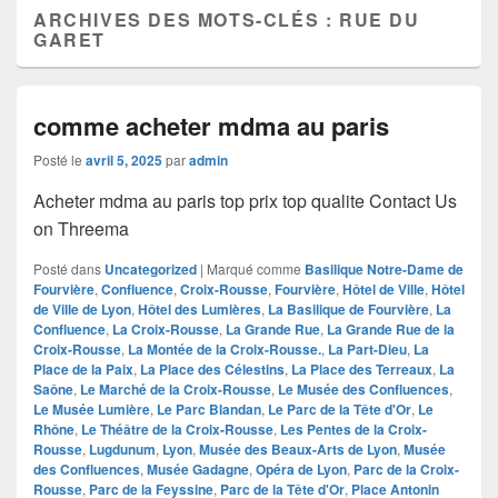
ARCHIVES DES MOTS-CLÉS :
RUE DU
GARET
comme acheter mdma au paris
Posté le
avril 5, 2025
par
admin
Acheter mdma au paris top prix top qualite Contact Us
on Threema
Posté dans
Uncategorized
|
Marqué comme
Basilique Notre-Dame de
Fourvière
,
Confluence
,
Croix-Rousse
,
Fourvière
,
Hôtel de Ville
,
Hôtel
de Ville de Lyon
,
Hôtel des Lumières
,
La Basilique de Fourvière
,
La
Confluence
,
La Croix-Rousse
,
La Grande Rue
,
La Grande Rue de la
Croix-Rousse
,
La Montée de la Croix-Rousse.
,
La Part-Dieu
,
La
Place de la Paix
,
La Place des Célestins
,
La Place des Terreaux
,
La
Saône
,
Le Marché de la Croix-Rousse
,
Le Musée des Confluences
,
Le Musée Lumière
,
Le Parc Blandan
,
Le Parc de la Tête d'Or
,
Le
Rhône
,
Le Théâtre de la Croix-Rousse
,
Les Pentes de la Croix-
Rousse
,
Lugdunum
,
Lyon
,
Musée des Beaux-Arts de Lyon
,
Musée
des Confluences
,
Musée Gadagne
,
Opéra de Lyon
,
Parc de la Croix-
Rousse
,
Parc de la Feyssine
,
Parc de la Tête d'Or
,
Place Antonin