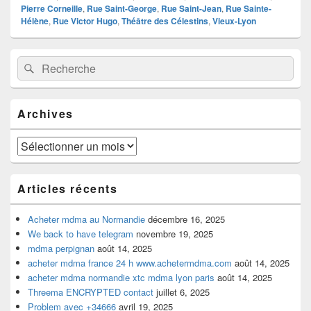
Pierre Corneille
,
Rue Saint-George
,
Rue Saint-Jean
,
Rue Sainte-
Hélène
,
Rue Victor Hugo
,
Théâtre des Célestins
,
Vieux-Lyon
Zone
Recherche :
Rechercher
principale
de
widget
pour
Archives
la
barre
latérale
Archives
Articles récents
Acheter mdma au Normandie
décembre 16, 2025
We back to have telegram
novembre 19, 2025
mdma perpignan
août 14, 2025
acheter mdma france 24 h www.achetermdma.com
août 14, 2025
acheter mdma normandie xtc mdma lyon paris
août 14, 2025
Threema ENCRYPTED contact
juillet 6, 2025
Problem avec +34666
avril 19, 2025