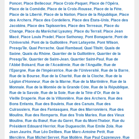
Poncet
,
Place Bellecour
,
Place Croix-Paquet
,
Place de l'Opéra
,
Place de la Comédie
,
Place de la Croix-Rousse
,
Place de la Fête
,
Place de la Liberté
,
Place de la Nation
,
Place de la République
,
Place
des Archers
,
Place des Cordeliers
,
Place des États-Unis
,
Place des
Jacobins
,
Place des Tapisseries
,
Place des Terreaux
,
Place du
Change
,
Place du Maréchal Lyautey
,
Place du Terrail
,
Place Jean
Macé
,
Place Louis Pradel
,
Place Sathonay
,
Pont Bonaparte
,
Pont de
l'Université
,
Pont de la Guillotière
,
Pont Lafayette
,
Pont Wilson
,
Presqu'île
,
Quai Perrache
,
Quai Rambaud
,
Quai Tilsitt
,
Quais de
Saône
,
Quais du Rhône
,
Quartier de la Guillotière
,
Quartier de la
Presqu'île
,
Quartier de Saint-Jean
,
Quartier Saint-Paul
,
Rue de
l'Abbé Boisard
,
Rue de l'Académie
,
Rue de l'Anguille
,
Rue de
l'Epargne
,
Rue de l'Impératrice
,
Rue de l'Université
,
Rue de la Barre
,
Rue de la Bourse
,
Rue de la Charité
,
Rue de la Cloche
,
Rue de la
Légion d'Honneur
,
Rue de la Marne
,
Rue de la Martinière
,
Rue de la
Monnaie
,
Rue de la Montée de la Grande Côte
,
Rue de la République
,
Rue de la Savoie
,
Rue de la Soie
,
Rue de la Tête d'Or
,
Rue de la
Vieille Draperie
,
Rue de la Villonnière
,
Rue des Archers
,
Rue des
Bons Enfants
,
Rue des Boulets
,
Rue des Canuts
,
Rue des
Cuirassiers
,
Rue des Fantasques
,
Rue des Marronniers
,
Rue des
Moulins
,
Rue des Remparts
,
Rue des Trois Maries
,
Rue des Vieux
Moulins
,
Rue du Bœuf
,
Rue du Garet
,
Rue du Mont-Thabor
,
Rue du
Président Edouard Herriot
,
Rue Duguesclin
,
Rue Emile Zola
,
Rue
Jean Jaurès
,
Rue Léo Delibes
,
Rue Marc-Antoine Petit
,
Rue
Mercière
,
Rue Michel Servet
,
Rue Molière
,
Rue Paul Cazeneuve
,
Rue