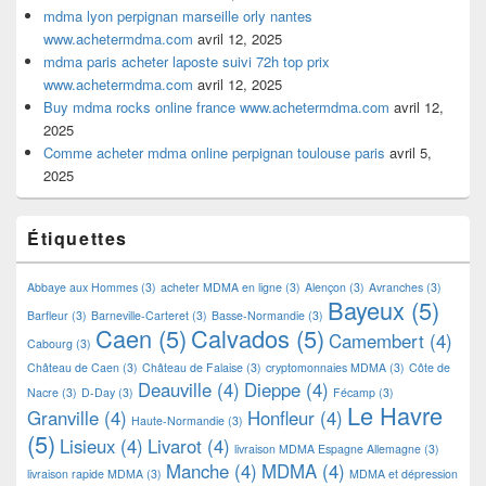
mdma lyon perpignan marseille orly nantes
www.achetermdma.com
avril 12, 2025
mdma paris acheter laposte suivi 72h top prix
www.achetermdma.com
avril 12, 2025
Buy mdma rocks online france www.achetermdma.com
avril 12,
2025
Comme acheter mdma online perpignan toulouse paris
avril 5,
2025
Étiquettes
Abbaye aux Hommes
(3)
acheter MDMA en ligne
(3)
Alençon
(3)
Avranches
(3)
Bayeux
(5)
Barfleur
(3)
Barneville-Carteret
(3)
Basse-Normandie
(3)
Caen
(5)
Calvados
(5)
Camembert
(4)
Cabourg
(3)
Château de Caen
(3)
Château de Falaise
(3)
cryptomonnaies MDMA
(3)
Côte de
Deauville
(4)
Dieppe
(4)
Nacre
(3)
D-Day
(3)
Fécamp
(3)
Le Havre
Granville
(4)
Honfleur
(4)
Haute-Normandie
(3)
(5)
Lisieux
(4)
Livarot
(4)
livraison MDMA Espagne Allemagne
(3)
Manche
(4)
MDMA
(4)
livraison rapide MDMA
(3)
MDMA et dépression