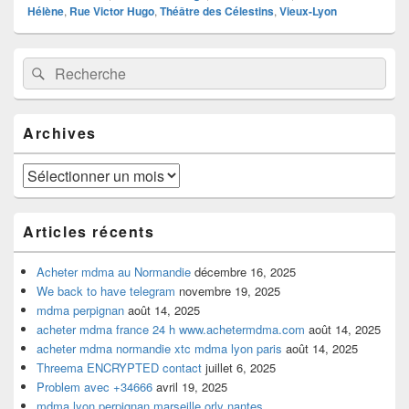
Hélène
,
Rue Victor Hugo
,
Théâtre des Célestins
,
Vieux-Lyon
Zone
Recherche :
Rechercher
principale
de
widget
pour
Archives
la
barre
latérale
Archives
Articles récents
Acheter mdma au Normandie
décembre 16, 2025
We back to have telegram
novembre 19, 2025
mdma perpignan
août 14, 2025
acheter mdma france 24 h www.achetermdma.com
août 14, 2025
acheter mdma normandie xtc mdma lyon paris
août 14, 2025
Threema ENCRYPTED contact
juillet 6, 2025
Problem avec +34666
avril 19, 2025
mdma lyon perpignan marseille orly nantes