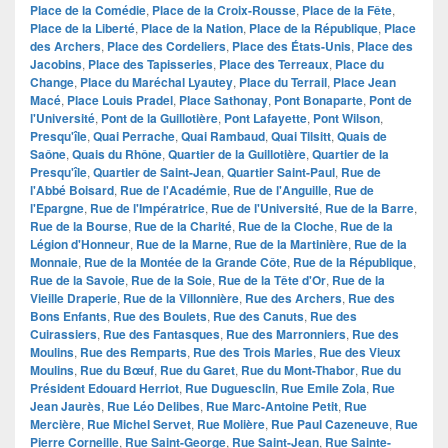
Place de la Comédie
,
Place de la Croix-Rousse
,
Place de la Fête
,
Place de la Liberté
,
Place de la Nation
,
Place de la République
,
Place
des Archers
,
Place des Cordeliers
,
Place des États-Unis
,
Place des
Jacobins
,
Place des Tapisseries
,
Place des Terreaux
,
Place du
Change
,
Place du Maréchal Lyautey
,
Place du Terrail
,
Place Jean
Macé
,
Place Louis Pradel
,
Place Sathonay
,
Pont Bonaparte
,
Pont de
l'Université
,
Pont de la Guillotière
,
Pont Lafayette
,
Pont Wilson
,
Presqu'île
,
Quai Perrache
,
Quai Rambaud
,
Quai Tilsitt
,
Quais de
Saône
,
Quais du Rhône
,
Quartier de la Guillotière
,
Quartier de la
Presqu'île
,
Quartier de Saint-Jean
,
Quartier Saint-Paul
,
Rue de
l'Abbé Boisard
,
Rue de l'Académie
,
Rue de l'Anguille
,
Rue de
l'Epargne
,
Rue de l'Impératrice
,
Rue de l'Université
,
Rue de la Barre
,
Rue de la Bourse
,
Rue de la Charité
,
Rue de la Cloche
,
Rue de la
Légion d'Honneur
,
Rue de la Marne
,
Rue de la Martinière
,
Rue de la
Monnaie
,
Rue de la Montée de la Grande Côte
,
Rue de la République
,
Rue de la Savoie
,
Rue de la Soie
,
Rue de la Tête d'Or
,
Rue de la
Vieille Draperie
,
Rue de la Villonnière
,
Rue des Archers
,
Rue des
Bons Enfants
,
Rue des Boulets
,
Rue des Canuts
,
Rue des
Cuirassiers
,
Rue des Fantasques
,
Rue des Marronniers
,
Rue des
Moulins
,
Rue des Remparts
,
Rue des Trois Maries
,
Rue des Vieux
Moulins
,
Rue du Bœuf
,
Rue du Garet
,
Rue du Mont-Thabor
,
Rue du
Président Edouard Herriot
,
Rue Duguesclin
,
Rue Emile Zola
,
Rue
Jean Jaurès
,
Rue Léo Delibes
,
Rue Marc-Antoine Petit
,
Rue
Mercière
,
Rue Michel Servet
,
Rue Molière
,
Rue Paul Cazeneuve
,
Rue
Pierre Corneille
,
Rue Saint-George
,
Rue Saint-Jean
,
Rue Sainte-