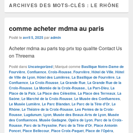
ARCHIVES DES MOTS-CLÉS :
LE RHÔNE
comme acheter mdma au paris
Posté le
avril 5, 2025
par
admin
Acheter mdma au paris top prix top qualite Contact Us
on Threema
Posté dans
Uncategorized
|
Marqué comme
Basilique Notre-Dame de
Fourvière
,
Confluence
,
Croix-Rousse
,
Fourvière
,
Hôtel de Ville
,
Hôtel
de Ville de Lyon
,
Hôtel des Lumières
,
La Basilique de Fourvière
,
La
Confluence
,
La Croix-Rousse
,
La Grande Rue
,
La Grande Rue de la
Croix-Rousse
,
La Montée de la Croix-Rousse.
,
La Part-Dieu
,
La
Place de la Paix
,
La Place des Célestins
,
La Place des Terreaux
,
La
Saône
,
Le Marché de la Croix-Rousse
,
Le Musée des Confluences
,
Le Musée Lumière
,
Le Parc Blandan
,
Le Parc de la Tête d'Or
,
Le
Rhône
,
Le Théâtre de la Croix-Rousse
,
Les Pentes de la Croix-
Rousse
,
Lugdunum
,
Lyon
,
Musée des Beaux-Arts de Lyon
,
Musée
des Confluences
,
Musée Gadagne
,
Opéra de Lyon
,
Parc de la Croix-
Rousse
,
Parc de la Feyssine
,
Parc de la Tête d'Or
,
Place Antonin
Poncet
,
Place Bellecour
,
Place Croix-Paquet
,
Place de l'Opéra
,