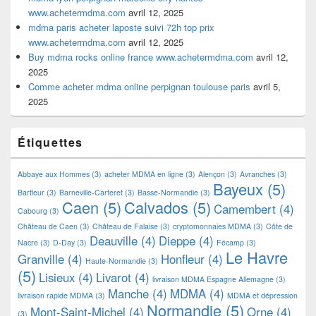
www.achetermdma.com
avril 12, 2025
mdma paris acheter laposte suivi 72h top prix
www.achetermdma.com
avril 12, 2025
Buy mdma rocks online france www.achetermdma.com
avril 12,
2025
Comme acheter mdma online perpignan toulouse paris
avril 5,
2025
Étiquettes
Abbaye aux Hommes
(3)
acheter MDMA en ligne
(3)
Alençon
(3)
Avranches
(3)
Bayeux
(5)
Barfleur
(3)
Barneville-Carteret
(3)
Basse-Normandie
(3)
Caen
(5)
Calvados
(5)
Camembert
(4)
Cabourg
(3)
Château de Caen
(3)
Château de Falaise
(3)
cryptomonnaies MDMA
(3)
Côte de
Deauville
(4)
Dieppe
(4)
Nacre
(3)
D-Day
(3)
Fécamp
(3)
Le Havre
Granville
(4)
Honfleur
(4)
Haute-Normandie
(3)
(5)
Lisieux
(4)
Livarot
(4)
livraison MDMA Espagne Allemagne
(3)
Manche
(4)
MDMA
(4)
livraison rapide MDMA
(3)
MDMA et dépression
Normandie
(5)
Mont-Saint-Michel
(4)
Orne
(4)
(3)