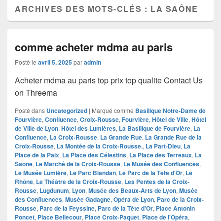
ARCHIVES DES MOTS-CLÉS :
LA SAÔNE
comme acheter mdma au paris
Posté le
avril 5, 2025
par
admin
Acheter mdma au paris top prix top qualite Contact Us
on Threema
Posté dans
Uncategorized
|
Marqué comme
Basilique Notre-Dame de
Fourvière
,
Confluence
,
Croix-Rousse
,
Fourvière
,
Hôtel de Ville
,
Hôtel
de Ville de Lyon
,
Hôtel des Lumières
,
La Basilique de Fourvière
,
La
Confluence
,
La Croix-Rousse
,
La Grande Rue
,
La Grande Rue de la
Croix-Rousse
,
La Montée de la Croix-Rousse.
,
La Part-Dieu
,
La
Place de la Paix
,
La Place des Célestins
,
La Place des Terreaux
,
La
Saône
,
Le Marché de la Croix-Rousse
,
Le Musée des Confluences
,
Le Musée Lumière
,
Le Parc Blandan
,
Le Parc de la Tête d'Or
,
Le
Rhône
,
Le Théâtre de la Croix-Rousse
,
Les Pentes de la Croix-
Rousse
,
Lugdunum
,
Lyon
,
Musée des Beaux-Arts de Lyon
,
Musée
des Confluences
,
Musée Gadagne
,
Opéra de Lyon
,
Parc de la Croix-
Rousse
,
Parc de la Feyssine
,
Parc de la Tête d'Or
,
Place Antonin
Poncet
,
Place Bellecour
,
Place Croix-Paquet
,
Place de l'Opéra
,