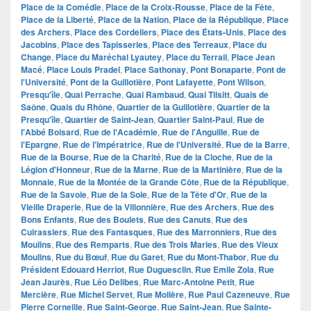
Place de la Comédie
,
Place de la Croix-Rousse
,
Place de la Fête
,
Place de la Liberté
,
Place de la Nation
,
Place de la République
,
Place
des Archers
,
Place des Cordeliers
,
Place des États-Unis
,
Place des
Jacobins
,
Place des Tapisseries
,
Place des Terreaux
,
Place du
Change
,
Place du Maréchal Lyautey
,
Place du Terrail
,
Place Jean
Macé
,
Place Louis Pradel
,
Place Sathonay
,
Pont Bonaparte
,
Pont de
l'Université
,
Pont de la Guillotière
,
Pont Lafayette
,
Pont Wilson
,
Presqu'île
,
Quai Perrache
,
Quai Rambaud
,
Quai Tilsitt
,
Quais de
Saône
,
Quais du Rhône
,
Quartier de la Guillotière
,
Quartier de la
Presqu'île
,
Quartier de Saint-Jean
,
Quartier Saint-Paul
,
Rue de
l'Abbé Boisard
,
Rue de l'Académie
,
Rue de l'Anguille
,
Rue de
l'Epargne
,
Rue de l'Impératrice
,
Rue de l'Université
,
Rue de la Barre
,
Rue de la Bourse
,
Rue de la Charité
,
Rue de la Cloche
,
Rue de la
Légion d'Honneur
,
Rue de la Marne
,
Rue de la Martinière
,
Rue de la
Monnaie
,
Rue de la Montée de la Grande Côte
,
Rue de la République
,
Rue de la Savoie
,
Rue de la Soie
,
Rue de la Tête d'Or
,
Rue de la
Vieille Draperie
,
Rue de la Villonnière
,
Rue des Archers
,
Rue des
Bons Enfants
,
Rue des Boulets
,
Rue des Canuts
,
Rue des
Cuirassiers
,
Rue des Fantasques
,
Rue des Marronniers
,
Rue des
Moulins
,
Rue des Remparts
,
Rue des Trois Maries
,
Rue des Vieux
Moulins
,
Rue du Bœuf
,
Rue du Garet
,
Rue du Mont-Thabor
,
Rue du
Président Edouard Herriot
,
Rue Duguesclin
,
Rue Emile Zola
,
Rue
Jean Jaurès
,
Rue Léo Delibes
,
Rue Marc-Antoine Petit
,
Rue
Mercière
,
Rue Michel Servet
,
Rue Molière
,
Rue Paul Cazeneuve
,
Rue
Pierre Corneille
,
Rue Saint-George
,
Rue Saint-Jean
,
Rue Sainte-