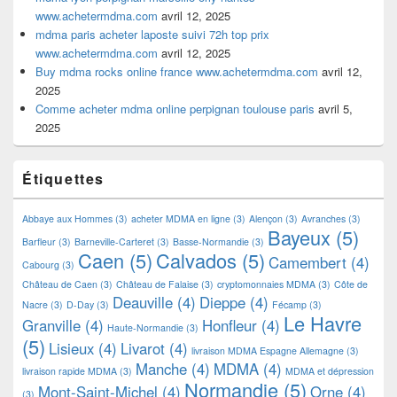
www.achetermdma.com
avril 12, 2025
mdma paris acheter laposte suivi 72h top prix
www.achetermdma.com
avril 12, 2025
Buy mdma rocks online france www.achetermdma.com
avril 12,
2025
Comme acheter mdma online perpignan toulouse paris
avril 5,
2025
Étiquettes
Abbaye aux Hommes
(3)
acheter MDMA en ligne
(3)
Alençon
(3)
Avranches
(3)
Bayeux
(5)
Barfleur
(3)
Barneville-Carteret
(3)
Basse-Normandie
(3)
Caen
(5)
Calvados
(5)
Camembert
(4)
Cabourg
(3)
Château de Caen
(3)
Château de Falaise
(3)
cryptomonnaies MDMA
(3)
Côte de
Deauville
(4)
Dieppe
(4)
Nacre
(3)
D-Day
(3)
Fécamp
(3)
Le Havre
Granville
(4)
Honfleur
(4)
Haute-Normandie
(3)
(5)
Lisieux
(4)
Livarot
(4)
livraison MDMA Espagne Allemagne
(3)
Manche
(4)
MDMA
(4)
livraison rapide MDMA
(3)
MDMA et dépression
Normandie
(5)
Mont-Saint-Michel
(4)
Orne
(4)
(3)