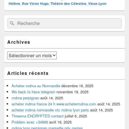
Hélène
,
Rue Victor Hugo
,
Théâtre des Célestins
,
Vieux-Lyon
Zone
Recherche :
Rechercher
principale
de
widget
pour
Archives
la
barre
latérale
Archives
Articles récents
Acheter mdma au Normandie
décembre 16, 2025
We back to have telegram
novembre 19, 2025
mdma perpignan
août 14, 2025
acheter mdma france 24 h www.achetermdma.com
août 14, 2025
acheter mdma normandie xtc mdma lyon paris
août 14, 2025
Threema ENCRYPTED contact
juillet 6, 2025
Problem avec +34666
avril 19, 2025
mdma lyon perpignan marseille orly nantes