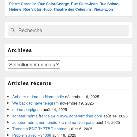
Pierre Corneille
,
Rue Saint-George
,
Rue Saint-Jean
,
Rue Sainte-
Hélène
,
Rue Victor Hugo
,
Théâtre des Célestins
,
Vieux-Lyon
Zone
Recherche :
Rechercher
principale
de
widget
pour
Archives
la
barre
latérale
Archives
Articles récents
Acheter mdma au Normandie
décembre 16, 2025
We back to have telegram
novembre 19, 2025
mdma perpignan
août 14, 2025
acheter mdma france 24 h www.achetermdma.com
août 14, 2025
acheter mdma normandie xtc mdma lyon paris
août 14, 2025
Threema ENCRYPTED contact
juillet 6, 2025
Problem avec +34666
avril 19, 2025