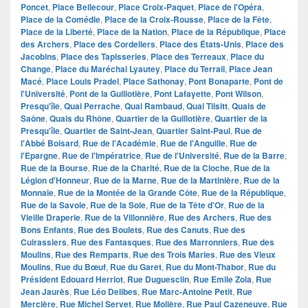
Poncet
,
Place Bellecour
,
Place Croix-Paquet
,
Place de l'Opéra
,
Place de la Comédie
,
Place de la Croix-Rousse
,
Place de la Fête
,
Place de la Liberté
,
Place de la Nation
,
Place de la République
,
Place
des Archers
,
Place des Cordeliers
,
Place des États-Unis
,
Place des
Jacobins
,
Place des Tapisseries
,
Place des Terreaux
,
Place du
Change
,
Place du Maréchal Lyautey
,
Place du Terrail
,
Place Jean
Macé
,
Place Louis Pradel
,
Place Sathonay
,
Pont Bonaparte
,
Pont de
l'Université
,
Pont de la Guillotière
,
Pont Lafayette
,
Pont Wilson
,
Presqu'île
,
Quai Perrache
,
Quai Rambaud
,
Quai Tilsitt
,
Quais de
Saône
,
Quais du Rhône
,
Quartier de la Guillotière
,
Quartier de la
Presqu'île
,
Quartier de Saint-Jean
,
Quartier Saint-Paul
,
Rue de
l'Abbé Boisard
,
Rue de l'Académie
,
Rue de l'Anguille
,
Rue de
l'Epargne
,
Rue de l'Impératrice
,
Rue de l'Université
,
Rue de la Barre
,
Rue de la Bourse
,
Rue de la Charité
,
Rue de la Cloche
,
Rue de la
Légion d'Honneur
,
Rue de la Marne
,
Rue de la Martinière
,
Rue de la
Monnaie
,
Rue de la Montée de la Grande Côte
,
Rue de la République
,
Rue de la Savoie
,
Rue de la Soie
,
Rue de la Tête d'Or
,
Rue de la
Vieille Draperie
,
Rue de la Villonnière
,
Rue des Archers
,
Rue des
Bons Enfants
,
Rue des Boulets
,
Rue des Canuts
,
Rue des
Cuirassiers
,
Rue des Fantasques
,
Rue des Marronniers
,
Rue des
Moulins
,
Rue des Remparts
,
Rue des Trois Maries
,
Rue des Vieux
Moulins
,
Rue du Bœuf
,
Rue du Garet
,
Rue du Mont-Thabor
,
Rue du
Président Edouard Herriot
,
Rue Duguesclin
,
Rue Emile Zola
,
Rue
Jean Jaurès
,
Rue Léo Delibes
,
Rue Marc-Antoine Petit
,
Rue
Mercière
,
Rue Michel Servet
,
Rue Molière
,
Rue Paul Cazeneuve
,
Rue