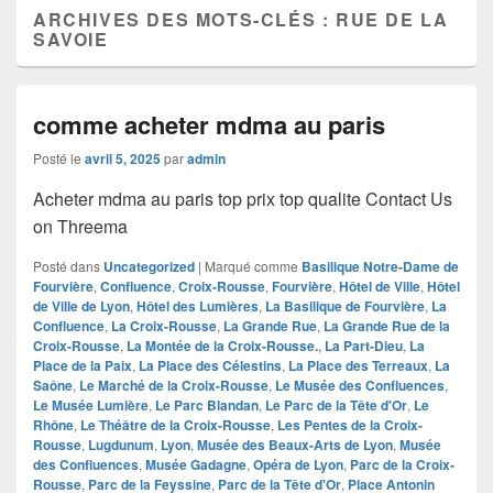
ARCHIVES DES MOTS-CLÉS :
RUE DE LA
SAVOIE
comme acheter mdma au paris
Posté le
avril 5, 2025
par
admin
Acheter mdma au paris top prix top qualite Contact Us
on Threema
Posté dans
Uncategorized
|
Marqué comme
Basilique Notre-Dame de
Fourvière
,
Confluence
,
Croix-Rousse
,
Fourvière
,
Hôtel de Ville
,
Hôtel
de Ville de Lyon
,
Hôtel des Lumières
,
La Basilique de Fourvière
,
La
Confluence
,
La Croix-Rousse
,
La Grande Rue
,
La Grande Rue de la
Croix-Rousse
,
La Montée de la Croix-Rousse.
,
La Part-Dieu
,
La
Place de la Paix
,
La Place des Célestins
,
La Place des Terreaux
,
La
Saône
,
Le Marché de la Croix-Rousse
,
Le Musée des Confluences
,
Le Musée Lumière
,
Le Parc Blandan
,
Le Parc de la Tête d'Or
,
Le
Rhône
,
Le Théâtre de la Croix-Rousse
,
Les Pentes de la Croix-
Rousse
,
Lugdunum
,
Lyon
,
Musée des Beaux-Arts de Lyon
,
Musée
des Confluences
,
Musée Gadagne
,
Opéra de Lyon
,
Parc de la Croix-
Rousse
,
Parc de la Feyssine
,
Parc de la Tête d'Or
,
Place Antonin