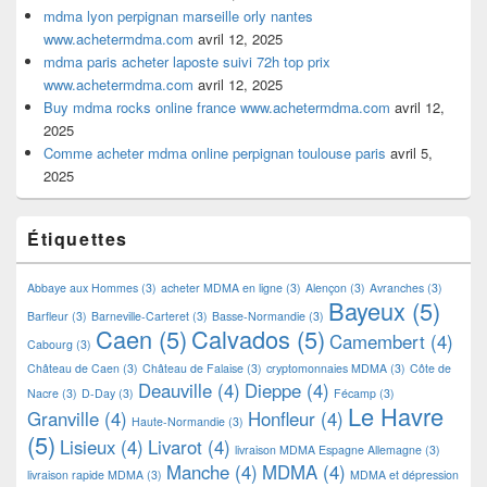
mdma lyon perpignan marseille orly nantes
www.achetermdma.com
avril 12, 2025
mdma paris acheter laposte suivi 72h top prix
www.achetermdma.com
avril 12, 2025
Buy mdma rocks online france www.achetermdma.com
avril 12,
2025
Comme acheter mdma online perpignan toulouse paris
avril 5,
2025
Étiquettes
Abbaye aux Hommes
(3)
acheter MDMA en ligne
(3)
Alençon
(3)
Avranches
(3)
Bayeux
(5)
Barfleur
(3)
Barneville-Carteret
(3)
Basse-Normandie
(3)
Caen
(5)
Calvados
(5)
Camembert
(4)
Cabourg
(3)
Château de Caen
(3)
Château de Falaise
(3)
cryptomonnaies MDMA
(3)
Côte de
Deauville
(4)
Dieppe
(4)
Nacre
(3)
D-Day
(3)
Fécamp
(3)
Le Havre
Granville
(4)
Honfleur
(4)
Haute-Normandie
(3)
(5)
Lisieux
(4)
Livarot
(4)
livraison MDMA Espagne Allemagne
(3)
Manche
(4)
MDMA
(4)
livraison rapide MDMA
(3)
MDMA et dépression