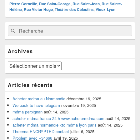
Pierre Corneille
,
Rue Saint-George
,
Rue Saint-Jean
,
Rue Sainte-
Hélène
,
Rue Victor Hugo
,
Théâtre des Célestins
,
Vieux-Lyon
Zone
Recherche :
Rechercher
principale
de
widget
pour
Archives
la
barre
latérale
Archives
Articles récents
Acheter mdma au Normandie
décembre 16, 2025
We back to have telegram
novembre 19, 2025
mdma perpignan
août 14, 2025
acheter mdma france 24 h www.achetermdma.com
août 14, 2025
acheter mdma normandie xtc mdma lyon paris
août 14, 2025
Threema ENCRYPTED contact
juillet 6, 2025
Problem avec +34666
avril 19, 2025