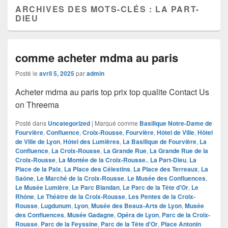
ARCHIVES DES MOTS-CLÉS :
LA PART-
DIEU
comme acheter mdma au paris
Posté le
avril 5, 2025
par
admin
Acheter mdma au paris top prix top qualite Contact Us
on Threema
Posté dans
Uncategorized
|
Marqué comme
Basilique Notre-Dame de
Fourvière
,
Confluence
,
Croix-Rousse
,
Fourvière
,
Hôtel de Ville
,
Hôtel
de Ville de Lyon
,
Hôtel des Lumières
,
La Basilique de Fourvière
,
La
Confluence
,
La Croix-Rousse
,
La Grande Rue
,
La Grande Rue de la
Croix-Rousse
,
La Montée de la Croix-Rousse.
,
La Part-Dieu
,
La
Place de la Paix
,
La Place des Célestins
,
La Place des Terreaux
,
La
Saône
,
Le Marché de la Croix-Rousse
,
Le Musée des Confluences
,
Le Musée Lumière
,
Le Parc Blandan
,
Le Parc de la Tête d'Or
,
Le
Rhône
,
Le Théâtre de la Croix-Rousse
,
Les Pentes de la Croix-
Rousse
,
Lugdunum
,
Lyon
,
Musée des Beaux-Arts de Lyon
,
Musée
des Confluences
,
Musée Gadagne
,
Opéra de Lyon
,
Parc de la Croix-
Rousse
,
Parc de la Feyssine
,
Parc de la Tête d'Or
,
Place Antonin