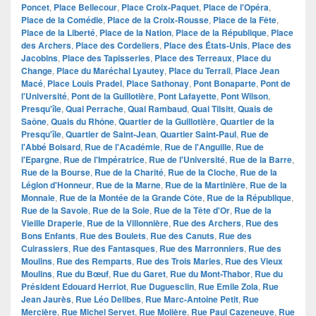
Poncet
,
Place Bellecour
,
Place Croix-Paquet
,
Place de l'Opéra
,
Place de la Comédie
,
Place de la Croix-Rousse
,
Place de la Fête
,
Place de la Liberté
,
Place de la Nation
,
Place de la République
,
Place
des Archers
,
Place des Cordeliers
,
Place des États-Unis
,
Place des
Jacobins
,
Place des Tapisseries
,
Place des Terreaux
,
Place du
Change
,
Place du Maréchal Lyautey
,
Place du Terrail
,
Place Jean
Macé
,
Place Louis Pradel
,
Place Sathonay
,
Pont Bonaparte
,
Pont de
l'Université
,
Pont de la Guillotière
,
Pont Lafayette
,
Pont Wilson
,
Presqu'île
,
Quai Perrache
,
Quai Rambaud
,
Quai Tilsitt
,
Quais de
Saône
,
Quais du Rhône
,
Quartier de la Guillotière
,
Quartier de la
Presqu'île
,
Quartier de Saint-Jean
,
Quartier Saint-Paul
,
Rue de
l'Abbé Boisard
,
Rue de l'Académie
,
Rue de l'Anguille
,
Rue de
l'Epargne
,
Rue de l'Impératrice
,
Rue de l'Université
,
Rue de la Barre
,
Rue de la Bourse
,
Rue de la Charité
,
Rue de la Cloche
,
Rue de la
Légion d'Honneur
,
Rue de la Marne
,
Rue de la Martinière
,
Rue de la
Monnaie
,
Rue de la Montée de la Grande Côte
,
Rue de la République
,
Rue de la Savoie
,
Rue de la Soie
,
Rue de la Tête d'Or
,
Rue de la
Vieille Draperie
,
Rue de la Villonnière
,
Rue des Archers
,
Rue des
Bons Enfants
,
Rue des Boulets
,
Rue des Canuts
,
Rue des
Cuirassiers
,
Rue des Fantasques
,
Rue des Marronniers
,
Rue des
Moulins
,
Rue des Remparts
,
Rue des Trois Maries
,
Rue des Vieux
Moulins
,
Rue du Bœuf
,
Rue du Garet
,
Rue du Mont-Thabor
,
Rue du
Président Edouard Herriot
,
Rue Duguesclin
,
Rue Emile Zola
,
Rue
Jean Jaurès
,
Rue Léo Delibes
,
Rue Marc-Antoine Petit
,
Rue
Mercière
,
Rue Michel Servet
,
Rue Molière
,
Rue Paul Cazeneuve
,
Rue