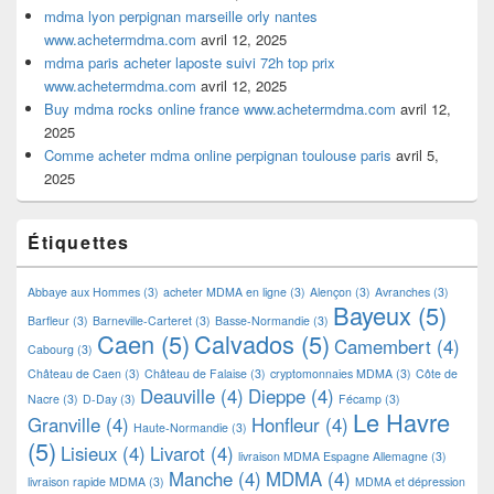
mdma lyon perpignan marseille orly nantes
www.achetermdma.com
avril 12, 2025
mdma paris acheter laposte suivi 72h top prix
www.achetermdma.com
avril 12, 2025
Buy mdma rocks online france www.achetermdma.com
avril 12,
2025
Comme acheter mdma online perpignan toulouse paris
avril 5,
2025
Étiquettes
Abbaye aux Hommes
(3)
acheter MDMA en ligne
(3)
Alençon
(3)
Avranches
(3)
Bayeux
(5)
Barfleur
(3)
Barneville-Carteret
(3)
Basse-Normandie
(3)
Caen
(5)
Calvados
(5)
Camembert
(4)
Cabourg
(3)
Château de Caen
(3)
Château de Falaise
(3)
cryptomonnaies MDMA
(3)
Côte de
Deauville
(4)
Dieppe
(4)
Nacre
(3)
D-Day
(3)
Fécamp
(3)
Le Havre
Granville
(4)
Honfleur
(4)
Haute-Normandie
(3)
(5)
Lisieux
(4)
Livarot
(4)
livraison MDMA Espagne Allemagne
(3)
Manche
(4)
MDMA
(4)
livraison rapide MDMA
(3)
MDMA et dépression