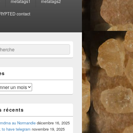
e
metatags1
metatags2
YPTED contact
:
ercher
es
s récents
 mdma au Normandie
décembre 16, 2025
 to have telegram
novembre 19, 2025