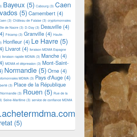
Bayeux
(5)
Caen
3)
Cabourg
(3)
lvados
(5)
Camembert
(4)
Caen
(3)
Château de Falaise
(3)
cryptomonnaies
Deauville
(4)
ôte de Nacre
(3)
D-Day
(3)
4)
Granville
(4)
Fécamp
(3)
Haute-
Le Havre
(5)
Honfleur
(4)
3)
4)
Livarot
(4)
livraison MDMA Espagne
Manche
(4)
)
livraison rapide MDMA
(3)
4)
Mont-Saint-
MDMA et dépression
(3)
Normandie
(5)
4)
Orne
(4)
Pays d'Auge
(4)
yptomonnaies MDMA
(3)
Place de la République
iberté
(3)
Rouen
(5)
 Normandie
(3)
Rue de la
3)
Seine-Maritime
(3)
service de confiance MDMA
.achetermdma.com
retat
(5)