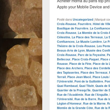
Acheter mdma au paris top pr
Appto your Mobile Device and 
Posté dans
Uncategorized
|
Marqué c
Croix-Rousse
,
Fourvière
,
Hôtel de Vill
Basilique de Fourvière
,
La Confluence
Croix-Rousse
,
La Montée de la Croix
Célestins
,
La Place des Terreaux
,
La 
Confluences
,
Le Musée Lumière
,
Le P
Théâtre de la Croix-Rousse
,
Les Pent
Beaux-Arts de Lyon
,
Musée des Conf
Croix-Rousse
,
Parc de la Feyssine
,
Pa
Bellecour
,
Place Croix-Paquet
,
Place 
Rousse
,
Place de la Fête
,
Place de la 
Place des Archers
,
Place des Cordeli
des Tapisseries
,
Place des Terreaux
,
Terrail
,
Place Jean Macé
,
Place Louis 
l'Université
,
Pont de la Guillotière
,
Pon
Quai Rambaud
,
Quai Tilsitt
,
Quais de 
Quartier de la Presqu'île
,
Quartier de 
Rue de l'Académie
,
Rue de l'Anguille
,
l'Université
,
Rue de la Barre
,
Rue de l
Légion d'Honneur
,
Rue de la Marne
,
Ru
Montée de la Grande Côte
,
Rue de la 