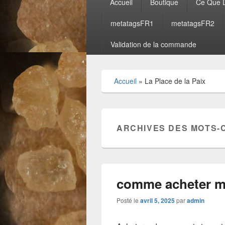
Accueil
Boutique
Ce Que D
principal
metatagsFR1
metatagsFR2
Validation de la commande
Accueil
»
La Place de la Paix
ARCHIVES DES MOTS-
comme acheter m
Posté le
avril 5, 2025
par
admin