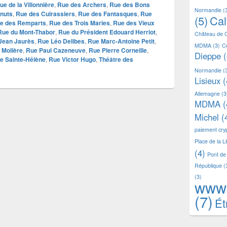
ue de la Villonnière
,
Rue des Archers
,
Rue des Bons
Normandie
(
nuts
,
Rue des Cuirassiers
,
Rue des Fantasques
,
Rue
(5)
Ca
e des Remparts
,
Rue des Trois Maries
,
Rue des Vieux
Rue du Mont-Thabor
,
Rue du Président Edouard Herriot
,
Château de 
Jean Jaurès
,
Rue Léo Delibes
,
Rue Marc-Antoine Petit
,
MDMA
(3)
C
 Molière
,
Rue Paul Cazeneuve
,
Rue Pierre Corneille
,
Dieppe
(
e Sainte-Hélène
,
Rue Victor Hugo
,
Théâtre des
Normandie
(
Lisieux
(
Allemagne
(3
MDMA
(
Michel
(
paiement cr
Place de la L
(4)
Pont de
République
(
(3)
www
(7)
Ét