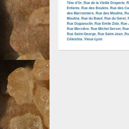
Tête d'Or
,
Rue de la Vieille Draperie
,
R
Enfants
,
Rue des Boulets
,
Rue des Ca
des Marronniers
,
Rue des Moulins
,
Ru
Moulins
,
Rue du Bœuf
,
Rue du Garet
,
Rue Duguesclin
,
Rue Emile Zola
,
Rue 
Rue Mercière
,
Rue Michel Servet
,
Rue
Rue Saint-George
,
Rue Saint-Jean
,
Ru
Célestins
,
Vieux-Lyon