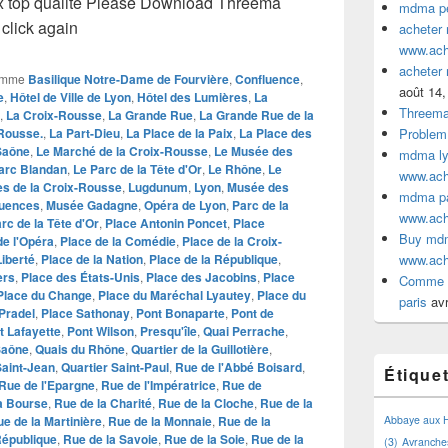
ix top qualite Please Download Threema
mdma pe
click again
acheter
www.ac
acheter
omme
Basilique Notre-Dame de Fourvière
,
Confluence
,
août 14,
e
,
Hôtel de Ville de Lyon
,
Hôtel des Lumières
,
La
Threem
,
La Croix-Rousse
,
La Grande Rue
,
La Grande Rue de la
-Rousse.
,
La Part-Dieu
,
La Place de la Paix
,
La Place des
Problem
Saône
,
Le Marché de la Croix-Rousse
,
Le Musée des
mdma lyo
arc Blandan
,
Le Parc de la Tête d'Or
,
Le Rhône
,
Le
www.ac
es de la Croix-Rousse
,
Lugdunum
,
Lyon
,
Musée des
mdma par
luences
,
Musée Gadagne
,
Opéra de Lyon
,
Parc de la
www.ac
rc de la Tête d'Or
,
Place Antonin Poncet
,
Place
Buy mdm
de l'Opéra
,
Place de la Comédie
,
Place de la Croix-
Liberté
,
Place de la Nation
,
Place de la République
,
www.ac
ers
,
Place des États-Unis
,
Place des Jacobins
,
Place
Comme a
Place du Change
,
Place du Maréchal Lyautey
,
Place du
paris
avr
Pradel
,
Place Sathonay
,
Pont Bonaparte
,
Pont de
t Lafayette
,
Pont Wilson
,
Presqu'île
,
Quai Perrache
,
Saône
,
Quais du Rhône
,
Quartier de la Guillotière
,
Saint-Jean
,
Quartier Saint-Paul
,
Rue de l'Abbé Boisard
,
Étique
Rue de l'Epargne
,
Rue de l'Impératrice
,
Rue de
a Bourse
,
Rue de la Charité
,
Rue de la Cloche
,
Rue de la
e de la Martinière
,
Rue de la Monnaie
,
Rue de la
Abbaye aux
République
,
Rue de la Savoie
,
Rue de la Soie
,
Rue de la
(3)
Avranche