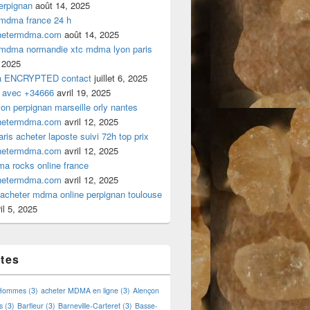
rpignan
août 14, 2025
 mdma france 24 h
hetermdma.com
août 14, 2025
 mdma normandie xtc mdma lyon paris
 2025
a ENCRYPTED contact
juillet 6, 2025
 avec +34666
avril 19, 2025
n perpignan marseille orly nantes
hetermdma.com
avril 12, 2025
is acheter laposte suivi 72h top prix
hetermdma.com
avril 12, 2025
a rocks online france
hetermdma.com
avril 12, 2025
cheter mdma online perpignan toulouse
il 5, 2025
ttes
 Hommes
(3)
acheter MDMA en ligne
(3)
Alençon
s
(3)
Barfleur
(3)
Barneville-Carteret
(3)
Basse-