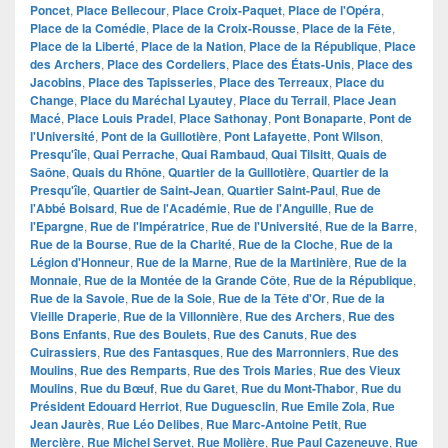
Poncet
,
Place Bellecour
,
Place Croix-Paquet
,
Place de l'Opéra
,
Place de la Comédie
,
Place de la Croix-Rousse
,
Place de la Fête
,
Place de la Liberté
,
Place de la Nation
,
Place de la République
,
Place
des Archers
,
Place des Cordeliers
,
Place des États-Unis
,
Place des
Jacobins
,
Place des Tapisseries
,
Place des Terreaux
,
Place du
Change
,
Place du Maréchal Lyautey
,
Place du Terrail
,
Place Jean
Macé
,
Place Louis Pradel
,
Place Sathonay
,
Pont Bonaparte
,
Pont de
l'Université
,
Pont de la Guillotière
,
Pont Lafayette
,
Pont Wilson
,
Presqu'île
,
Quai Perrache
,
Quai Rambaud
,
Quai Tilsitt
,
Quais de
Saône
,
Quais du Rhône
,
Quartier de la Guillotière
,
Quartier de la
Presqu'île
,
Quartier de Saint-Jean
,
Quartier Saint-Paul
,
Rue de
l'Abbé Boisard
,
Rue de l'Académie
,
Rue de l'Anguille
,
Rue de
l'Epargne
,
Rue de l'Impératrice
,
Rue de l'Université
,
Rue de la Barre
,
Rue de la Bourse
,
Rue de la Charité
,
Rue de la Cloche
,
Rue de la
Légion d'Honneur
,
Rue de la Marne
,
Rue de la Martinière
,
Rue de la
Monnaie
,
Rue de la Montée de la Grande Côte
,
Rue de la République
,
Rue de la Savoie
,
Rue de la Soie
,
Rue de la Tête d'Or
,
Rue de la
Vieille Draperie
,
Rue de la Villonnière
,
Rue des Archers
,
Rue des
Bons Enfants
,
Rue des Boulets
,
Rue des Canuts
,
Rue des
Cuirassiers
,
Rue des Fantasques
,
Rue des Marronniers
,
Rue des
Moulins
,
Rue des Remparts
,
Rue des Trois Maries
,
Rue des Vieux
Moulins
,
Rue du Bœuf
,
Rue du Garet
,
Rue du Mont-Thabor
,
Rue du
Président Edouard Herriot
,
Rue Duguesclin
,
Rue Emile Zola
,
Rue
Jean Jaurès
,
Rue Léo Delibes
,
Rue Marc-Antoine Petit
,
Rue
Mercière
,
Rue Michel Servet
,
Rue Molière
,
Rue Paul Cazeneuve
,
Rue