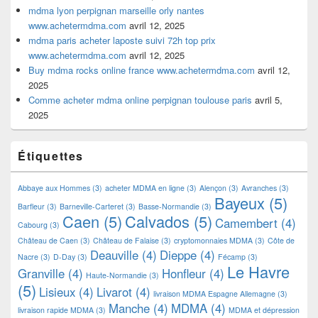
mdma lyon perpignan marseille orly nantes
www.achetermdma.com
avril 12, 2025
mdma paris acheter laposte suivi 72h top prix
www.achetermdma.com
avril 12, 2025
Buy mdma rocks online france www.achetermdma.com
avril 12,
2025
Comme acheter mdma online perpignan toulouse paris
avril 5,
2025
Étiquettes
Abbaye aux Hommes
(3)
acheter MDMA en ligne
(3)
Alençon
(3)
Avranches
(3)
Bayeux
(5)
Barfleur
(3)
Barneville-Carteret
(3)
Basse-Normandie
(3)
Caen
(5)
Calvados
(5)
Camembert
(4)
Cabourg
(3)
Château de Caen
(3)
Château de Falaise
(3)
cryptomonnaies MDMA
(3)
Côte de
Deauville
(4)
Dieppe
(4)
Nacre
(3)
D-Day
(3)
Fécamp
(3)
Le Havre
Granville
(4)
Honfleur
(4)
Haute-Normandie
(3)
(5)
Lisieux
(4)
Livarot
(4)
livraison MDMA Espagne Allemagne
(3)
Manche
(4)
MDMA
(4)
livraison rapide MDMA
(3)
MDMA et dépression