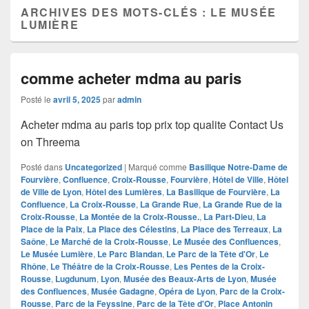
ARCHIVES DES MOTS-CLÉS :
LE MUSÉE
LUMIÈRE
comme acheter mdma au paris
Posté le
avril 5, 2025
par
admin
Acheter mdma au paris top prix top qualite Contact Us
on Threema
Posté dans
Uncategorized
|
Marqué comme
Basilique Notre-Dame de
Fourvière
,
Confluence
,
Croix-Rousse
,
Fourvière
,
Hôtel de Ville
,
Hôtel
de Ville de Lyon
,
Hôtel des Lumières
,
La Basilique de Fourvière
,
La
Confluence
,
La Croix-Rousse
,
La Grande Rue
,
La Grande Rue de la
Croix-Rousse
,
La Montée de la Croix-Rousse.
,
La Part-Dieu
,
La
Place de la Paix
,
La Place des Célestins
,
La Place des Terreaux
,
La
Saône
,
Le Marché de la Croix-Rousse
,
Le Musée des Confluences
,
Le Musée Lumière
,
Le Parc Blandan
,
Le Parc de la Tête d'Or
,
Le
Rhône
,
Le Théâtre de la Croix-Rousse
,
Les Pentes de la Croix-
Rousse
,
Lugdunum
,
Lyon
,
Musée des Beaux-Arts de Lyon
,
Musée
des Confluences
,
Musée Gadagne
,
Opéra de Lyon
,
Parc de la Croix-
Rousse
,
Parc de la Feyssine
,
Parc de la Tête d'Or
,
Place Antonin