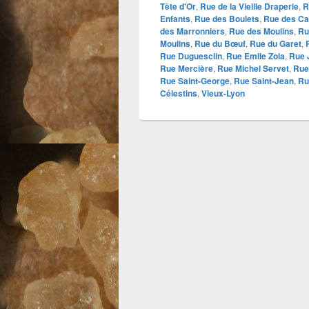
Tête d'Or
,
Rue de la Vieille Draperie
,
R
Enfants
,
Rue des Boulets
,
Rue des Ca
des Marronniers
,
Rue des Moulins
,
Ru
Moulins
,
Rue du Bœuf
,
Rue du Garet
,
Rue Duguesclin
,
Rue Emile Zola
,
Rue 
Rue Mercière
,
Rue Michel Servet
,
Rue
Rue Saint-George
,
Rue Saint-Jean
,
Ru
Célestins
,
Vieux-Lyon