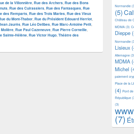
ue de la Villonnière
,
Rue des Archers
,
Rue des Bons
Normandie
(
nuts
,
Rue des Cuirassiers
,
Rue des Fantasques
,
Rue
(5)
Ca
e des Remparts
,
Rue des Trois Maries
,
Rue des Vieux
Rue du Mont-Thabor
,
Rue du Président Edouard Herriot
,
Château de 
Jean Jaurès
,
Rue Léo Delibes
,
Rue Marc-Antoine Petit
,
MDMA
(3)
C
 Molière
,
Rue Paul Cazeneuve
,
Rue Pierre Corneille
,
Dieppe
(
e Sainte-Hélène
,
Rue Victor Hugo
,
Théâtre des
Normandie
(
Lisieux
(
Allemagne
(3
MDMA
(
Michel
(
paiement cr
Place de la L
(4)
Pont de
République
(
(3)
www
(7)
Ét