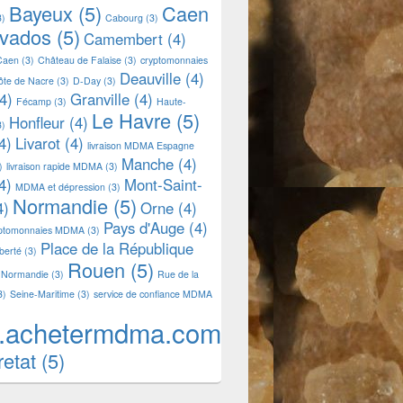
Bayeux
(5)
Caen
3)
Cabourg
(3)
lvados
(5)
Camembert
(4)
Caen
(3)
Château de Falaise
(3)
cryptomonnaies
Deauville
(4)
ôte de Nacre
(3)
D-Day
(3)
4)
Granville
(4)
Fécamp
(3)
Haute-
Le Havre
(5)
Honfleur
(4)
3)
4)
Livarot
(4)
livraison MDMA Espagne
Manche
(4)
)
livraison rapide MDMA
(3)
4)
Mont-Saint-
MDMA et dépression
(3)
Normandie
(5)
4)
Orne
(4)
Pays d'Auge
(4)
yptomonnaies MDMA
(3)
Place de la République
iberté
(3)
Rouen
(5)
 Normandie
(3)
Rue de la
3)
Seine-Maritime
(3)
service de confiance MDMA
.achetermdma.com
retat
(5)