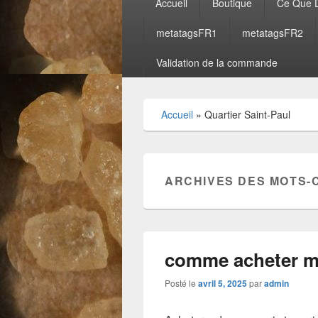
Accueil
Boutique
Ce Que D
principal
metatagsFR1
metatagsFR2
Validation de la commande
Accueil
»
Quartier Saint-Paul
ARCHIVES DES MOTS-
comme acheter m
Posté le
avril 5, 2025
par
admin