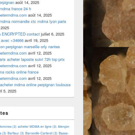
rpignan
août 14, 2025
 mdma france 24 h
hetermdma.com
août 14, 2025
 mdma normandie xtc mdma lyon paris
 2025
a ENCRYPTED contact
juillet 6, 2025
 avec +34666
avril 19, 2025
n perpignan marseille orly nantes
hetermdma.com
avril 12, 2025
is acheter laposte suivi 72h top prix
hetermdma.com
avril 12, 2025
a rocks online france
hetermdma.com
avril 12, 2025
cheter mdma online perpignan toulouse
il 5, 2025
ttes
 Hommes
(3)
acheter MDMA en ligne
(3)
Alençon
s
(3)
Barfleur
(3)
Barneville-Carteret
(3)
Basse-