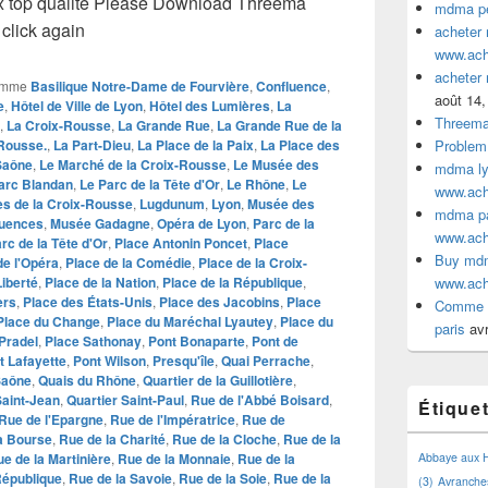
ix top qualite Please Download Threema
mdma pe
click again
acheter
www.ac
acheter
omme
Basilique Notre-Dame de Fourvière
,
Confluence
,
août 14,
e
,
Hôtel de Ville de Lyon
,
Hôtel des Lumières
,
La
Threem
,
La Croix-Rousse
,
La Grande Rue
,
La Grande Rue de la
-Rousse.
,
La Part-Dieu
,
La Place de la Paix
,
La Place des
Problem
Saône
,
Le Marché de la Croix-Rousse
,
Le Musée des
mdma lyo
arc Blandan
,
Le Parc de la Tête d'Or
,
Le Rhône
,
Le
www.ac
es de la Croix-Rousse
,
Lugdunum
,
Lyon
,
Musée des
mdma par
luences
,
Musée Gadagne
,
Opéra de Lyon
,
Parc de la
www.ac
rc de la Tête d'Or
,
Place Antonin Poncet
,
Place
Buy mdm
de l'Opéra
,
Place de la Comédie
,
Place de la Croix-
Liberté
,
Place de la Nation
,
Place de la République
,
www.ac
ers
,
Place des États-Unis
,
Place des Jacobins
,
Place
Comme a
Place du Change
,
Place du Maréchal Lyautey
,
Place du
paris
avr
Pradel
,
Place Sathonay
,
Pont Bonaparte
,
Pont de
t Lafayette
,
Pont Wilson
,
Presqu'île
,
Quai Perrache
,
Saône
,
Quais du Rhône
,
Quartier de la Guillotière
,
Saint-Jean
,
Quartier Saint-Paul
,
Rue de l'Abbé Boisard
,
Étique
Rue de l'Epargne
,
Rue de l'Impératrice
,
Rue de
a Bourse
,
Rue de la Charité
,
Rue de la Cloche
,
Rue de la
e de la Martinière
,
Rue de la Monnaie
,
Rue de la
Abbaye aux
République
,
Rue de la Savoie
,
Rue de la Soie
,
Rue de la
(3)
Avranche