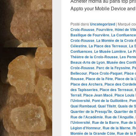
Acheter mdma au paris top pr
Appto your Mobile Device and 
Posté dans
Uncategorized
|
Marqué c
Croix-Rousse
,
Fourvière
,
Hôtel de Vill
Basilique de Fourvière
,
La Confluence
Croix-Rousse
,
La Montée de la Croix
Célestins
,
La Place des Terreaux
,
La 
Confluences
,
Le Musée Lumière
,
Le P
Théâtre de la Croix-Rousse
,
Les Pent
Beaux-Arts de Lyon
,
Musée des Conf
Croix-Rousse
,
Parc de la Feyssine
,
Pa
Bellecour
,
Place Croix-Paquet
,
Place 
Rousse
,
Place de la Fête
,
Place de la 
Place des Archers
,
Place des Cordeli
des Tapisseries
,
Place des Terreaux
,
Terrail
,
Place Jean Macé
,
Place Louis 
l'Université
,
Pont de la Guillotière
,
Pon
Quai Rambaud
,
Quai Tilsitt
,
Quais de 
Quartier de la Presqu'île
,
Quartier de 
Rue de l'Académie
,
Rue de l'Anguille
,
l'Université
,
Rue de la Barre
,
Rue de l
Légion d'Honneur
,
Rue de la Marne
,
Ru
Montée de la Grande Côte
,
Rue de la 