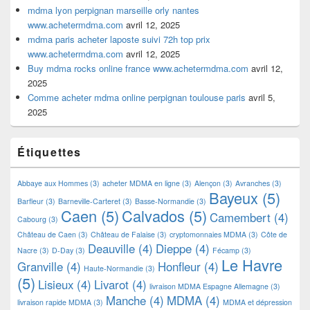
mdma lyon perpignan marseille orly nantes
www.achetermdma.com
avril 12, 2025
mdma paris acheter laposte suivi 72h top prix
www.achetermdma.com
avril 12, 2025
Buy mdma rocks online france www.achetermdma.com
avril 12,
2025
Comme acheter mdma online perpignan toulouse paris
avril 5,
2025
Étiquettes
Abbaye aux Hommes
(3)
acheter MDMA en ligne
(3)
Alençon
(3)
Avranches
(3)
Bayeux
(5)
Barfleur
(3)
Barneville-Carteret
(3)
Basse-Normandie
(3)
Caen
(5)
Calvados
(5)
Camembert
(4)
Cabourg
(3)
Château de Caen
(3)
Château de Falaise
(3)
cryptomonnaies MDMA
(3)
Côte de
Deauville
(4)
Dieppe
(4)
Nacre
(3)
D-Day
(3)
Fécamp
(3)
Le Havre
Granville
(4)
Honfleur
(4)
Haute-Normandie
(3)
(5)
Lisieux
(4)
Livarot
(4)
livraison MDMA Espagne Allemagne
(3)
Manche
(4)
MDMA
(4)
livraison rapide MDMA
(3)
MDMA et dépression