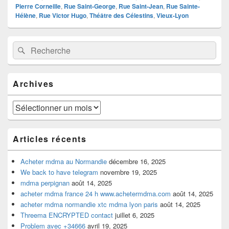
Pierre Corneille
,
Rue Saint-George
,
Rue Saint-Jean
,
Rue Sainte-
Hélène
,
Rue Victor Hugo
,
Théâtre des Célestins
,
Vieux-Lyon
Zone
Recherche :
Rechercher
principale
de
widget
pour
Archives
la
barre
latérale
Archives
Articles récents
Acheter mdma au Normandie
décembre 16, 2025
We back to have telegram
novembre 19, 2025
mdma perpignan
août 14, 2025
acheter mdma france 24 h www.achetermdma.com
août 14, 2025
acheter mdma normandie xtc mdma lyon paris
août 14, 2025
Threema ENCRYPTED contact
juillet 6, 2025
Problem avec +34666
avril 19, 2025