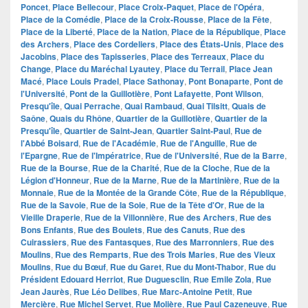
Poncet
,
Place Bellecour
,
Place Croix-Paquet
,
Place de l'Opéra
,
Place de la Comédie
,
Place de la Croix-Rousse
,
Place de la Fête
,
Place de la Liberté
,
Place de la Nation
,
Place de la République
,
Place
des Archers
,
Place des Cordeliers
,
Place des États-Unis
,
Place des
Jacobins
,
Place des Tapisseries
,
Place des Terreaux
,
Place du
Change
,
Place du Maréchal Lyautey
,
Place du Terrail
,
Place Jean
Macé
,
Place Louis Pradel
,
Place Sathonay
,
Pont Bonaparte
,
Pont de
l'Université
,
Pont de la Guillotière
,
Pont Lafayette
,
Pont Wilson
,
Presqu'île
,
Quai Perrache
,
Quai Rambaud
,
Quai Tilsitt
,
Quais de
Saône
,
Quais du Rhône
,
Quartier de la Guillotière
,
Quartier de la
Presqu'île
,
Quartier de Saint-Jean
,
Quartier Saint-Paul
,
Rue de
l'Abbé Boisard
,
Rue de l'Académie
,
Rue de l'Anguille
,
Rue de
l'Epargne
,
Rue de l'Impératrice
,
Rue de l'Université
,
Rue de la Barre
,
Rue de la Bourse
,
Rue de la Charité
,
Rue de la Cloche
,
Rue de la
Légion d'Honneur
,
Rue de la Marne
,
Rue de la Martinière
,
Rue de la
Monnaie
,
Rue de la Montée de la Grande Côte
,
Rue de la République
,
Rue de la Savoie
,
Rue de la Soie
,
Rue de la Tête d'Or
,
Rue de la
Vieille Draperie
,
Rue de la Villonnière
,
Rue des Archers
,
Rue des
Bons Enfants
,
Rue des Boulets
,
Rue des Canuts
,
Rue des
Cuirassiers
,
Rue des Fantasques
,
Rue des Marronniers
,
Rue des
Moulins
,
Rue des Remparts
,
Rue des Trois Maries
,
Rue des Vieux
Moulins
,
Rue du Bœuf
,
Rue du Garet
,
Rue du Mont-Thabor
,
Rue du
Président Edouard Herriot
,
Rue Duguesclin
,
Rue Emile Zola
,
Rue
Jean Jaurès
,
Rue Léo Delibes
,
Rue Marc-Antoine Petit
,
Rue
Mercière
,
Rue Michel Servet
,
Rue Molière
,
Rue Paul Cazeneuve
,
Rue