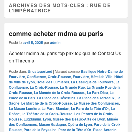
ARCHIVES DES MOTS-CLÉS :
RUE DE
L’IMPÉRATRICE
comme acheter mdma au paris
Posté le
avril 5, 2025
par
admin
Acheter mdma au paris top prix top qualite Contact Us
on Threema
Posté dans
Uncategorized
|
Marqué comme
Basilique Notre-Dame de
Fourvière
,
Confluence
,
Croix-Rousse
,
Fourvière
,
Hôtel de Ville
,
Hôtel
de Ville de Lyon
,
Hôtel des Lumières
,
La Basilique de Fourvière
,
La
Confluence
,
La Croix-Rousse
,
La Grande Rue
,
La Grande Rue de la
Croix-Rousse
,
La Montée de la Croix-Rousse.
,
La Part-Dieu
,
La
Place de la Paix
,
La Place des Célestins
,
La Place des Terreaux
,
La
Saône
,
Le Marché de la Croix-Rousse
,
Le Musée des Confluences
,
Le Musée Lumière
,
Le Parc Blandan
,
Le Parc de la Tête d'Or
,
Le
Rhône
,
Le Théâtre de la Croix-Rousse
,
Les Pentes de la Croix-
Rousse
,
Lugdunum
,
Lyon
,
Musée des Beaux-Arts de Lyon
,
Musée
des Confluences
,
Musée Gadagne
,
Opéra de Lyon
,
Parc de la Croix-
Rousse
,
Parc de la Feyssine
,
Parc de la Tête d'Or
,
Place Antonin