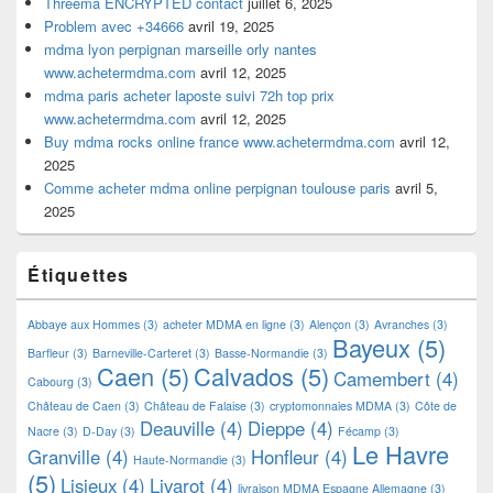
Threema ENCRYPTED contact
juillet 6, 2025
Problem avec +34666
avril 19, 2025
mdma lyon perpignan marseille orly nantes
www.achetermdma.com
avril 12, 2025
mdma paris acheter laposte suivi 72h top prix
www.achetermdma.com
avril 12, 2025
Buy mdma rocks online france www.achetermdma.com
avril 12,
2025
Comme acheter mdma online perpignan toulouse paris
avril 5,
2025
Étiquettes
Abbaye aux Hommes
(3)
acheter MDMA en ligne
(3)
Alençon
(3)
Avranches
(3)
Bayeux
(5)
Barfleur
(3)
Barneville-Carteret
(3)
Basse-Normandie
(3)
Caen
(5)
Calvados
(5)
Camembert
(4)
Cabourg
(3)
Château de Caen
(3)
Château de Falaise
(3)
cryptomonnaies MDMA
(3)
Côte de
Deauville
(4)
Dieppe
(4)
Nacre
(3)
D-Day
(3)
Fécamp
(3)
Le Havre
Granville
(4)
Honfleur
(4)
Haute-Normandie
(3)
(5)
Lisieux
(4)
Livarot
(4)
livraison MDMA Espagne Allemagne
(3)