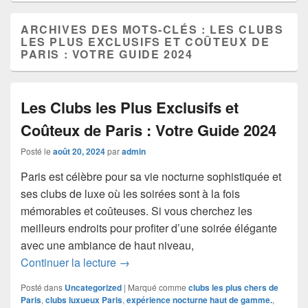
ARCHIVES DES MOTS-CLÉS :
LES CLUBS
LES PLUS EXCLUSIFS ET COÛTEUX DE
PARIS : VOTRE GUIDE 2024
Les Clubs les Plus Exclusifs et
Coûteux de Paris : Votre Guide 2024
Posté le
août 20, 2024
par
admin
Paris est célèbre pour sa vie nocturne sophistiquée et
ses clubs de luxe où les soirées sont à la fois
mémorables et coûteuses. Si vous cherchez les
meilleurs endroits pour profiter d’une soirée élégante
avec une ambiance de haut niveau,
Les Clubs les Plus Exclusifs et Coûteu
Continuer la lecture
→
Posté dans
Uncategorized
|
Marqué comme
clubs les plus chers de
Paris
,
clubs luxueux Paris
,
expérience nocturne haut de gamme.
,