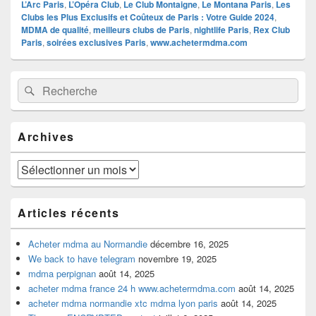
L’Arc Paris
,
L’Opéra Club
,
Le Club Montaigne
,
Le Montana Paris
,
Les
Clubs les Plus Exclusifs et Coûteux de Paris : Votre Guide 2024
,
MDMA de qualité
,
meilleurs clubs de Paris
,
nightlife Paris
,
Rex Club
Paris
,
soirées exclusives Paris
,
www.achetermdma.com
Zone
Recherche :
Rechercher
principale
de
widget
pour
Archives
la
barre
latérale
Archives
Articles récents
Acheter mdma au Normandie
décembre 16, 2025
We back to have telegram
novembre 19, 2025
mdma perpignan
août 14, 2025
acheter mdma france 24 h www.achetermdma.com
août 14, 2025
acheter mdma normandie xtc mdma lyon paris
août 14, 2025