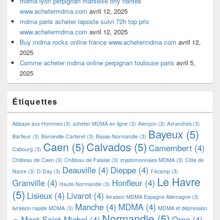
mdma lyon perpignan marseille orly nantes
www.achetermdma.com
avril 12, 2025
mdma paris acheter laposte suivi 72h top prix
www.achetermdma.com
avril 12, 2025
Buy mdma rocks online france www.achetermdma.com
avril 12,
2025
Comme acheter mdma online perpignan toulouse paris
avril 5,
2025
Étiquettes
Abbaye aux Hommes
(3)
acheter MDMA en ligne
(3)
Alençon
(3)
Avranches
(3)
Bayeux
(5)
Barfleur
(3)
Barneville-Carteret
(3)
Basse-Normandie
(3)
Caen
(5)
Calvados
(5)
Camembert
(4)
Cabourg
(3)
Château de Caen
(3)
Château de Falaise
(3)
cryptomonnaies MDMA
(3)
Côte de
Deauville
(4)
Dieppe
(4)
Nacre
(3)
D-Day
(3)
Fécamp
(3)
Le Havre
Granville
(4)
Honfleur
(4)
Haute-Normandie
(3)
(5)
Lisieux
(4)
Livarot
(4)
livraison MDMA Espagne Allemagne
(3)
Manche
(4)
MDMA
(4)
livraison rapide MDMA
(3)
MDMA et dépression
Normandie
(5)
Mont-Saint-Michel
(4)
Orne
(4)