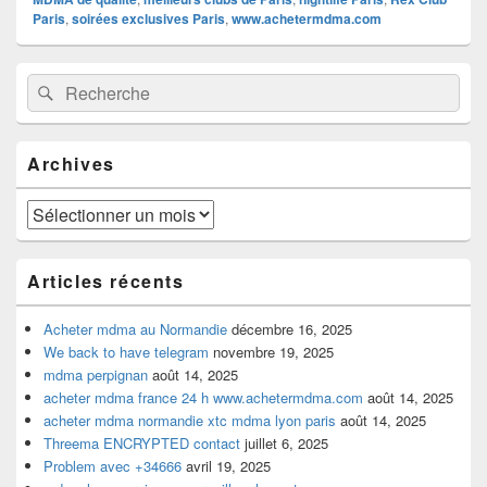
Paris
,
soirées exclusives Paris
,
www.achetermdma.com
Zone
Recherche :
Rechercher
principale
de
widget
pour
Archives
la
barre
latérale
Archives
Articles récents
Acheter mdma au Normandie
décembre 16, 2025
We back to have telegram
novembre 19, 2025
mdma perpignan
août 14, 2025
acheter mdma france 24 h www.achetermdma.com
août 14, 2025
acheter mdma normandie xtc mdma lyon paris
août 14, 2025
Threema ENCRYPTED contact
juillet 6, 2025
Problem avec +34666
avril 19, 2025