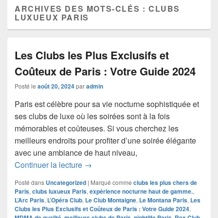
ARCHIVES DES MOTS-CLÉS :
CLUBS
LUXUEUX PARIS
Les Clubs les Plus Exclusifs et
Coûteux de Paris : Votre Guide 2024
Posté le
août 20, 2024
par
admin
Paris est célèbre pour sa vie nocturne sophistiquée et
ses clubs de luxe où les soirées sont à la fois
mémorables et coûteuses. Si vous cherchez les
meilleurs endroits pour profiter d’une soirée élégante
avec une ambiance de haut niveau,
Les Clubs les Plus Exclusifs et Coûteu
Continuer la lecture
→
Posté dans
Uncategorized
|
Marqué comme
clubs les plus chers de
Paris
,
clubs luxueux Paris
,
expérience nocturne haut de gamme.
,
L’Arc Paris
,
L’Opéra Club
,
Le Club Montaigne
,
Le Montana Paris
,
Les
Clubs les Plus Exclusifs et Coûteux de Paris : Votre Guide 2024
,
MDMA de qualité
,
meilleurs clubs de Paris
,
nightlife Paris
,
Rex Club