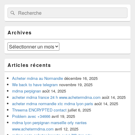
Zone
Recherche :
Rechercher
principale
de
widget
pour
Archives
la
barre
latérale
Archives
Articles récents
Acheter mdma au Normandie
décembre 16, 2025
We back to have telegram
novembre 19, 2025
mdma perpignan
août 14, 2025
acheter mdma france 24 h www.achetermdma.com
août 14, 2025
acheter mdma normandie xtc mdma lyon paris
août 14, 2025
Threema ENCRYPTED contact
juillet 6, 2025
Problem avec +34666
avril 19, 2025
mdma lyon perpignan marseille orly nantes
www.achetermdma.com
avril 12, 2025