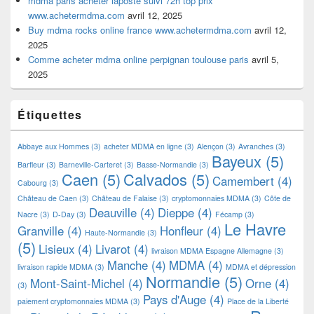
mdma paris acheter laposte suivi 72h top prix
www.achetermdma.com
avril 12, 2025
Buy mdma rocks online france www.achetermdma.com
avril 12,
2025
Comme acheter mdma online perpignan toulouse paris
avril 5,
2025
Étiquettes
Abbaye aux Hommes
(3)
acheter MDMA en ligne
(3)
Alençon
(3)
Avranches
(3)
Bayeux
(5)
Barfleur
(3)
Barneville-Carteret
(3)
Basse-Normandie
(3)
Caen
(5)
Calvados
(5)
Camembert
(4)
Cabourg
(3)
Château de Caen
(3)
Château de Falaise
(3)
cryptomonnaies MDMA
(3)
Côte de
Deauville
(4)
Dieppe
(4)
Nacre
(3)
D-Day
(3)
Fécamp
(3)
Le Havre
Granville
(4)
Honfleur
(4)
Haute-Normandie
(3)
(5)
Lisieux
(4)
Livarot
(4)
livraison MDMA Espagne Allemagne
(3)
Manche
(4)
MDMA
(4)
livraison rapide MDMA
(3)
MDMA et dépression
Normandie
(5)
Mont-Saint-Michel
(4)
Orne
(4)
(3)
Pays d'Auge
(4)
paiement cryptomonnaies MDMA
(3)
Place de la Liberté