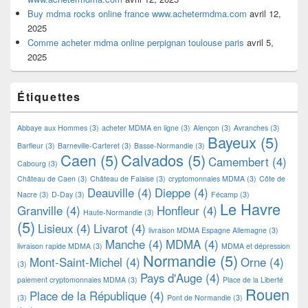
Buy mdma rocks online france www.achetermdma.com
avril 12,
2025
Comme acheter mdma online perpignan toulouse paris
avril 5,
2025
Étiquettes
Abbaye aux Hommes
(3)
acheter MDMA en ligne
(3)
Alençon
(3)
Avranches
(3)
Bayeux
(5)
Barfleur
(3)
Barneville-Carteret
(3)
Basse-Normandie
(3)
Caen
(5)
Calvados
(5)
Camembert
(4)
Cabourg
(3)
Château de Caen
(3)
Château de Falaise
(3)
cryptomonnaies MDMA
(3)
Côte de
Deauville
(4)
Dieppe
(4)
Nacre
(3)
D-Day
(3)
Fécamp
(3)
Le Havre
Granville
(4)
Honfleur
(4)
Haute-Normandie
(3)
(5)
Lisieux
(4)
Livarot
(4)
livraison MDMA Espagne Allemagne
(3)
Manche
(4)
MDMA
(4)
livraison rapide MDMA
(3)
MDMA et dépression
Normandie
(5)
Mont-Saint-Michel
(4)
Orne
(4)
(3)
Pays d'Auge
(4)
paiement cryptomonnaies MDMA
(3)
Place de la Liberté
Rouen
Place de la République
(4)
(3)
Pont de Normandie
(3)