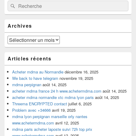
Recherche :
Rechercher
principale
de
widget
pour
Archives
la
barre
latérale
Archives
Articles récents
Acheter mdma au Normandie
décembre 16, 2025
We back to have telegram
novembre 19, 2025
mdma perpignan
août 14, 2025
acheter mdma france 24 h www.achetermdma.com
août 14, 2025
acheter mdma normandie xtc mdma lyon paris
août 14, 2025
Threema ENCRYPTED contact
juillet 6, 2025
Problem avec +34666
avril 19, 2025
mdma lyon perpignan marseille orly nantes
www.achetermdma.com
avril 12, 2025
mdma paris acheter laposte suivi 72h top prix
www.achetermdma.com
avril 12, 2025