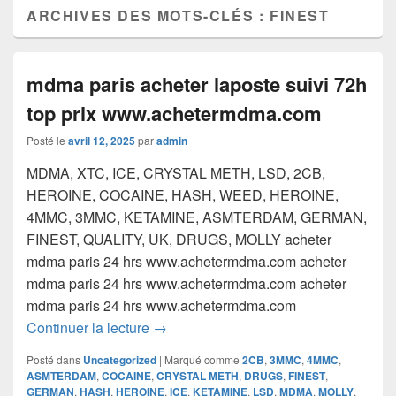
ARCHIVES DES MOTS-CLÉS :
FINEST
mdma paris acheter laposte suivi 72h
top prix www.achetermdma.com
Posté le
avril 12, 2025
par
admin
MDMA, XTC, ICE, CRYSTAL METH, LSD, 2CB,
HEROINE, COCAINE, HASH, WEED, HEROINE,
4MMC, 3MMC, KETAMINE, ASMTERDAM, GERMAN,
FINEST, QUALITY, UK, DRUGS, MOLLY acheter
mdma paris 24 hrs www.achetermdma.com acheter
mdma paris 24 hrs www.achetermdma.com acheter
mdma paris 24 hrs www.achetermdma.com
mdma paris acheter laposte suivi 72h
Continuer la lecture
→
Posté dans
Uncategorized
|
Marqué comme
2CB
,
3MMC
,
4MMC
,
ASMTERDAM
,
COCAINE
,
CRYSTAL METH
,
DRUGS
,
FINEST
,
GERMAN
,
HASH
,
HEROINE
,
ICE
,
KETAMINE
,
LSD
,
MDMA
,
MOLLY
,