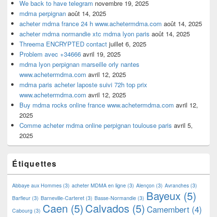
We back to have telegram
novembre 19, 2025
mdma perpignan
août 14, 2025
acheter mdma france 24 h www.achetermdma.com
août 14, 2025
acheter mdma normandie xtc mdma lyon paris
août 14, 2025
Threema ENCRYPTED contact
juillet 6, 2025
Problem avec +34666
avril 19, 2025
mdma lyon perpignan marseille orly nantes
www.achetermdma.com
avril 12, 2025
mdma paris acheter laposte suivi 72h top prix
www.achetermdma.com
avril 12, 2025
Buy mdma rocks online france www.achetermdma.com
avril 12,
2025
Comme acheter mdma online perpignan toulouse paris
avril 5,
2025
Étiquettes
Abbaye aux Hommes
(3)
acheter MDMA en ligne
(3)
Alençon
(3)
Avranches
(3)
Bayeux
(5)
Barfleur
(3)
Barneville-Carteret
(3)
Basse-Normandie
(3)
Caen
(5)
Calvados
(5)
Camembert
(4)
Cabourg
(3)