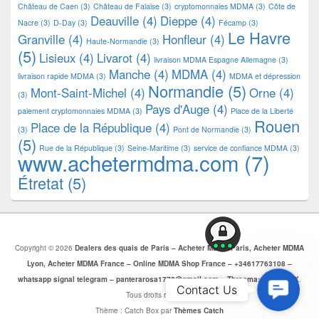
Château de Caen
(3)
Château de Falaise
(3)
cryptomonnaies MDMA
(3)
Côte de
Deauville
(4)
Dieppe
(4)
Nacre
(3)
D-Day
(3)
Fécamp
(3)
Le Havre
Granville
(4)
Honfleur
(4)
Haute-Normandie
(3)
(5)
Lisieux
(4)
Livarot
(4)
livraison MDMA Espagne Allemagne
(3)
Manche
(4)
MDMA
(4)
livraison rapide MDMA
(3)
MDMA et dépression
Normandie
(5)
Mont-Saint-Michel
(4)
Orne
(4)
(3)
Pays d'Auge
(4)
paiement cryptomonnaies MDMA
(3)
Place de la Liberté
Rouen
Place de la République
(4)
(3)
Pont de Normandie
(3)
(5)
Rue de la République
(3)
Seine-Maritime
(3)
service de confiance MDMA
(3)
www.achetermdma.com
(7)
Étretat
(5)
Copyright © 2026
Dealers des quais de Paris – Acheter MDMA Paris, Acheter MDMA
Lyon, Acheter MDMA France – Online MDMA Shop France – +34617763108 –
whatsapp signal telegram – panterarosa1772@gmail.com – Threema: CJBZ5SZX
.
Contac
Contact Us
Tous droits réservés.
Us
Thème : Catch Box par
Thèmes Catch