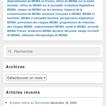
dépénalisation du MDMA en France
,
effets du MDMA sur la santé
mentale.
,
effets du MDMA sur la sexualité
,
évolutions législatives
MDMA.
,
impact du MDMA sur les femmes
,
impacts de la
consommation de MDMA
,
jeunesse française et MDMA
,
MDMA et
festivités
,
MDMA et sexualité féminine
,
perspectives législatives
MDMA
,
prévention des risques MDMA
,
programmes de réduction
des risques MDMA
,
réglementation MDMA
,
santé et MDMA
,
sécurité
MDMA France
,
tendances MDMA dernière décennie
,
usage récréatif
du MDMA
,
utilisation thérapeutique du MDMA
Zone
Recherche :
Rechercher
principale
de
widget
pour
Archives
la
barre
latérale
Archives
Articles récents
Acheter mdma au Normandie
décembre 16, 2025