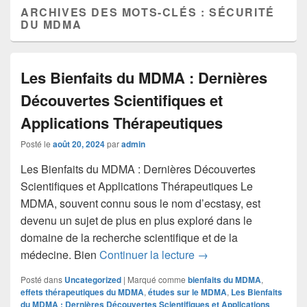
ARCHIVES DES MOTS-CLÉS :
SÉCURITÉ
DU MDMA
Les Bienfaits du MDMA : Dernières
Découvertes Scientifiques et
Applications Thérapeutiques
Posté le
août 20, 2024
par
admin
Les Bienfaits du MDMA : Dernières Découvertes
Scientifiques et Applications Thérapeutiques Le
MDMA, souvent connu sous le nom d’ecstasy, est
devenu un sujet de plus en plus exploré dans le
domaine de la recherche scientifique et de la
Les Bienfaits du MDMA
médecine. Bien
Continuer la lecture
→
Posté dans
Uncategorized
|
Marqué comme
bienfaits du MDMA
,
effets thérapeutiques du MDMA
,
études sur le MDMA
,
Les Bienfaits
du MDMA : Dernières Découvertes Scientifiques et Applications