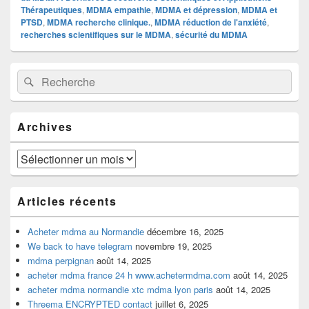
Thérapeutiques
,
MDMA empathie
,
MDMA et dépression
,
MDMA et
PTSD
,
MDMA recherche clinique.
,
MDMA réduction de l'anxiété
,
recherches scientifiques sur le MDMA
,
sécurité du MDMA
Zone
Recherche :
Rechercher
principale
de
widget
pour
Archives
la
barre
latérale
Archives
Articles récents
Acheter mdma au Normandie
décembre 16, 2025
We back to have telegram
novembre 19, 2025
mdma perpignan
août 14, 2025
acheter mdma france 24 h www.achetermdma.com
août 14, 2025
acheter mdma normandie xtc mdma lyon paris
août 14, 2025
Threema ENCRYPTED contact
juillet 6, 2025