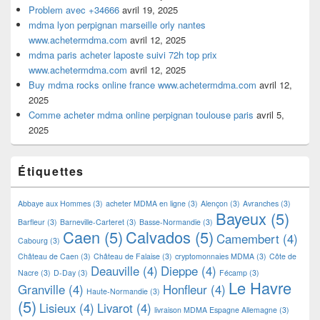
Problem avec +34666
avril 19, 2025
mdma lyon perpignan marseille orly nantes
www.achetermdma.com
avril 12, 2025
mdma paris acheter laposte suivi 72h top prix
www.achetermdma.com
avril 12, 2025
Buy mdma rocks online france www.achetermdma.com
avril 12,
2025
Comme acheter mdma online perpignan toulouse paris
avril 5,
2025
Étiquettes
Abbaye aux Hommes
(3)
acheter MDMA en ligne
(3)
Alençon
(3)
Avranches
(3)
Bayeux
(5)
Barfleur
(3)
Barneville-Carteret
(3)
Basse-Normandie
(3)
Caen
(5)
Calvados
(5)
Camembert
(4)
Cabourg
(3)
Château de Caen
(3)
Château de Falaise
(3)
cryptomonnaies MDMA
(3)
Côte de
Deauville
(4)
Dieppe
(4)
Nacre
(3)
D-Day
(3)
Fécamp
(3)
Le Havre
Granville
(4)
Honfleur
(4)
Haute-Normandie
(3)
(5)
Lisieux
(4)
Livarot
(4)
livraison MDMA Espagne Allemagne
(3)