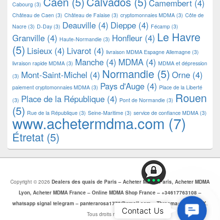
Caen
(5)
Calvados
(5)
Camembert
(4)
Cabourg
(3)
Château de Caen
(3)
Château de Falaise
(3)
cryptomonnaies MDMA
(3)
Côte de
Deauville
(4)
Dieppe
(4)
Nacre
(3)
D-Day
(3)
Fécamp
(3)
Le Havre
Granville
(4)
Honfleur
(4)
Haute-Normandie
(3)
(5)
Lisieux
(4)
Livarot
(4)
livraison MDMA Espagne Allemagne
(3)
Manche
(4)
MDMA
(4)
livraison rapide MDMA
(3)
MDMA et dépression
Normandie
(5)
Mont-Saint-Michel
(4)
Orne
(4)
(3)
Pays d'Auge
(4)
paiement cryptomonnaies MDMA
(3)
Place de la Liberté
Rouen
Place de la République
(4)
(3)
Pont de Normandie
(3)
(5)
Rue de la République
(3)
Seine-Maritime
(3)
service de confiance MDMA
(3)
www.achetermdma.com
(7)
Étretat
(5)
Copyright © 2026
Dealers des quais de Paris – Acheter MDMA Paris, Acheter MDMA
Lyon, Acheter MDMA France – Online MDMA Shop France – +34617763108 –
whatsapp signal telegram – panterarosa1772@gmail.com – Threema: CJBZ5SZX
.
Contac
Contact Us
Tous droits réservés.