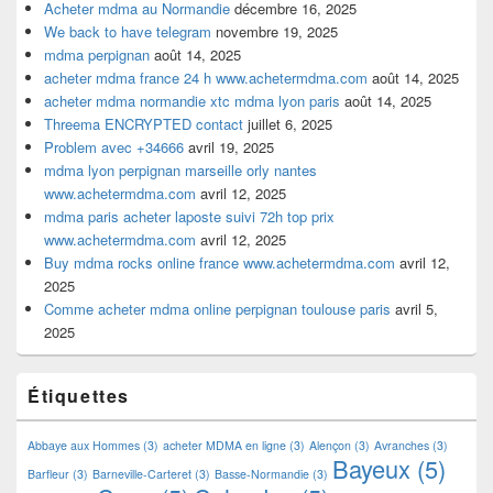
Acheter mdma au Normandie
décembre 16, 2025
We back to have telegram
novembre 19, 2025
mdma perpignan
août 14, 2025
acheter mdma france 24 h www.achetermdma.com
août 14, 2025
acheter mdma normandie xtc mdma lyon paris
août 14, 2025
Threema ENCRYPTED contact
juillet 6, 2025
Problem avec +34666
avril 19, 2025
mdma lyon perpignan marseille orly nantes
www.achetermdma.com
avril 12, 2025
mdma paris acheter laposte suivi 72h top prix
www.achetermdma.com
avril 12, 2025
Buy mdma rocks online france www.achetermdma.com
avril 12,
2025
Comme acheter mdma online perpignan toulouse paris
avril 5,
2025
Étiquettes
Abbaye aux Hommes
(3)
acheter MDMA en ligne
(3)
Alençon
(3)
Avranches
(3)
Bayeux
(5)
Barfleur
(3)
Barneville-Carteret
(3)
Basse-Normandie
(3)