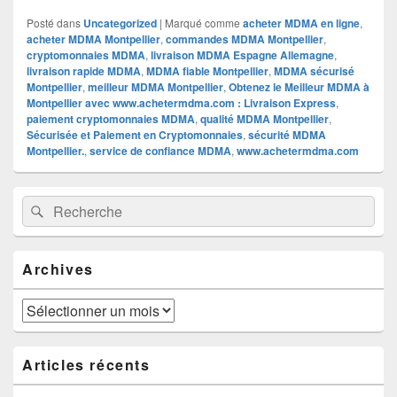
Posté dans
Uncategorized
|
Marqué comme
acheter MDMA en ligne
,
acheter MDMA Montpellier
,
commandes MDMA Montpellier
,
cryptomonnaies MDMA
,
livraison MDMA Espagne Allemagne
,
livraison rapide MDMA
,
MDMA fiable Montpellier
,
MDMA sécurisé
Montpellier
,
meilleur MDMA Montpellier
,
Obtenez le Meilleur MDMA à
Montpellier avec www.achetermdma.com : Livraison Express
,
paiement cryptomonnaies MDMA
,
qualité MDMA Montpellier
,
Sécurisée et Paiement en Cryptomonnaies
,
sécurité MDMA
Montpellier.
,
service de confiance MDMA
,
www.achetermdma.com
Zone
Recherche :
Rechercher
principale
de
widget
pour
Archives
la
barre
latérale
Archives
Articles récents