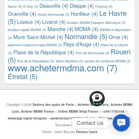
Deauville
(4)
Dieppe
(4)
Nacre
(3)
D-Day
(3)
Fécamp
(3)
Le Havre
Granville
(4)
Honfleur
(4)
Haute-Normandie
(3)
(5)
Lisieux
(4)
Livarot
(4)
livraison MDMA Espagne Allemagne
(3)
Manche
(4)
MDMA
(4)
livraison rapide MDMA
(3)
MDMA et dépression
Normandie
(5)
Mont-Saint-Michel
(4)
Orne
(4)
(3)
Pays d'Auge
(4)
paiement cryptomonnaies MDMA
(3)
Place de la Liberté
Rouen
Place de la République
(4)
(3)
Pont de Normandie
(3)
(5)
Rue de la République
(3)
Seine-Maritime
(3)
service de confiance MDMA
(3)
www.achetermdma.com
(7)
Étretat
(5)
Copyright © 2026
Dealers des quais de Paris – Acheter MDMA Paris, Acheter MDMA
Lyon, Acheter MDMA France – Online MDMA Shop France – +34617763108 –
whatsapp signal telegram – panterarosa1772@gmail.com – Threema: CJBZ5SZX
.
Contac
Contact Us
Tous droits réservés.
Us
Thème : Catch Box par
Thèmes Catch