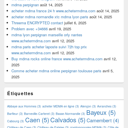
mdma perpignan
août 14, 2025
acheter mdma france 24 h www.achetermdma.com
août 14, 2025
acheter mdma normandie xtc mdma lyon paris
août 14, 2025
Threema ENCRYPTED contact
juillet 6, 2025
Problem avec +34666
avril 19, 2025
mdma lyon perpignan marseille orly nantes
www.achetermdma.com
avril 12, 2025
mdma paris acheter laposte suivi 72h top prix
www.achetermdma.com
avril 12, 2025
Buy mdma rocks online france www.achetermdma.com
avril 12,
2025
Comme acheter mdma online perpignan toulouse paris
avril 5,
2025
Étiquettes
Abbaye aux Hommes
(3)
acheter MDMA en ligne
(3)
Alençon
(3)
Avranches
(3)
Bayeux
(5)
Barfleur
(3)
Barneville-Carteret
(3)
Basse-Normandie
(3)
Caen
(5)
Calvados
(5)
Camembert
(4)
Cabourg
(3)
Château de Caen
(3)
Château de Falaise
(3)
cryptomonnaies MDMA
(3)
Côte de