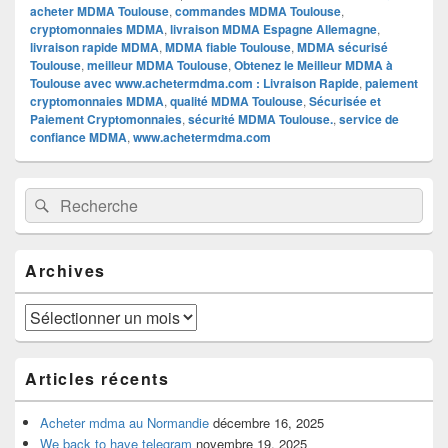
acheter MDMA Toulouse
,
commandes MDMA Toulouse
,
cryptomonnaies MDMA
,
livraison MDMA Espagne Allemagne
,
livraison rapide MDMA
,
MDMA fiable Toulouse
,
MDMA sécurisé
Toulouse
,
meilleur MDMA Toulouse
,
Obtenez le Meilleur MDMA à
Toulouse avec www.achetermdma.com : Livraison Rapide
,
paiement
cryptomonnaies MDMA
,
qualité MDMA Toulouse
,
Sécurisée et
Paiement Cryptomonnaies
,
sécurité MDMA Toulouse.
,
service de
confiance MDMA
,
www.achetermdma.com
Zone
Recherche :
Rechercher
principale
de
widget
pour
Archives
la
barre
latérale
Archives
Articles récents
Acheter mdma au Normandie
décembre 16, 2025
We back to have telegram
novembre 19, 2025