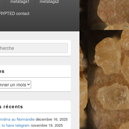
e
metatags1
metatags2
YPTED contact
:
ercher
es
s récents
 mdma au Normandie
décembre 16, 2025
 to have telegram
novembre 19, 2025