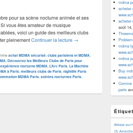
mdma pe
acheter
www.ac
élèbre pour sa scène nocturne animée et ses
acheter
Si vous êtes amateur de musique
août 14,
iablées, voici un guide des meilleurs clubs
Threem
Découvrez les Meilleurs Clu
iter pleinement
Continuer la lecture
→
Problem
mdma lyo
www.ac
omme
achat MDMA sécurisé
,
clubs parisiens et MDMA
,
mdma par
DMA
,
Découvrez les Meilleurs Clubs de Paris pour
www.ac
,
expérience nocturne MDMA
,
L’Arc Paris
,
La Machine
Buy mdm
MA à Paris
,
meilleurs clubs de Paris
,
nightlife Paris
nsommation MDMA Paris
,
soirées nocturnes Paris
,
www.ac
Comme a
paris
avr
Étique
Abbaye aux
(3)
Avranche