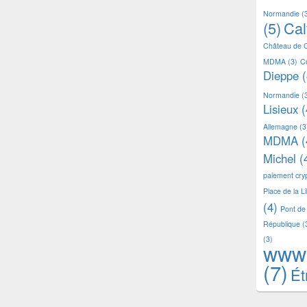
Normandie
(
(5)
Ca
Château de 
MDMA
(3)
C
Dieppe
(
Normandie
(
Lisieux
(
Allemagne
(3
MDMA
(
Michel
(
paiement cr
Place de la L
(4)
Pont de
République
(
(3)
www
(7)
Ét