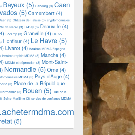
Bayeux
(5)
Caen
3)
Cabourg
(3)
lvados
(5)
Camembert
(4)
Caen
(3)
Château de Falaise
(3)
cryptomonnaies
Deauville
(4)
ôte de Nacre
(3)
D-Day
(3)
4)
Granville
(4)
Fécamp
(3)
Haute-
Le Havre
(5)
Honfleur
(4)
3)
4)
Livarot
(4)
livraison MDMA Espagne
Manche
(4)
)
livraison rapide MDMA
(3)
4)
Mont-Saint-
MDMA et dépression
(3)
Normandie
(5)
4)
Orne
(4)
Pays d'Auge
(4)
yptomonnaies MDMA
(3)
Place de la République
iberté
(3)
Rouen
(5)
 Normandie
(3)
Rue de la
3)
Seine-Maritime
(3)
service de confiance MDMA
.achetermdma.com
retat
(5)