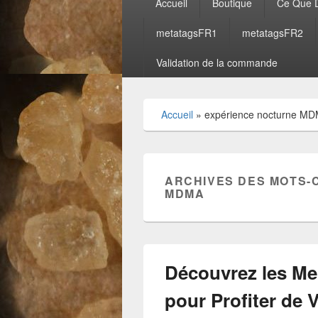
Accueil
Boutique
Ce Que D
principal
metatagsFR1
metatagsFR2
Validation de la commande
Accueil
»
expérience nocturne M
ARCHIVES DES MOTS-
MDMA
Découvrez les Mei
pour Profiter de