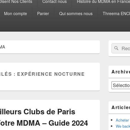
isent Nos Clients
Contact nous
Histoire du MDMA en Franc
Mon compte
Panier
Qui sommes nous
Threema ENCR
Zone
Recherche 
Rech
DMA
principale
de
widget
pour
la
Archiv
CLÉS :
EXPÉRIENCE NOCTURNE
barre
latérale
Archives
Article
lleurs Clubs de Paris
 Votre MDMA – Guide 2024
Acheter
We back