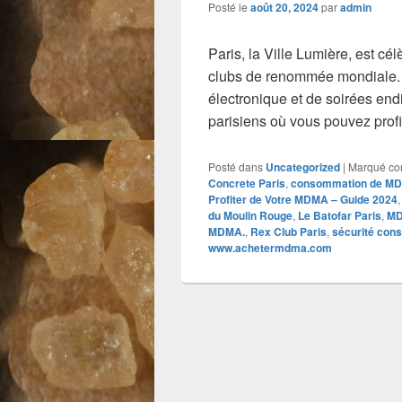
Posté le
août 20, 2024
par
admin
Paris, la Ville Lumière, est c
clubs de renommée mondiale. 
électronique et de soirées end
parisiens où vous pouvez prof
Posté dans
Uncategorized
|
Marqué c
Concrete Paris
,
consommation de M
Profiter de Votre MDMA – Guide 2024
du Moulin Rouge
,
Le Batofar Paris
,
MD
MDMA.
,
Rex Club Paris
,
sécurité co
www.achetermdma.com